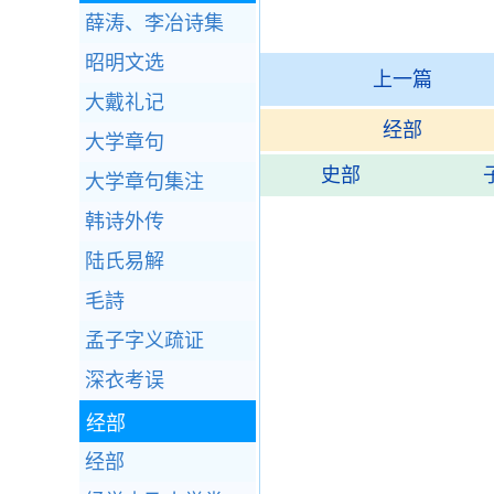
薛涛、李冶诗集
昭明文选
上一篇
大戴礼记
经部
大学章句
史部
大学章句集注
韩诗外传
陆氏易解
毛詩
孟子字义疏证
深衣考误
经部
经部