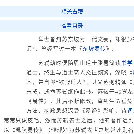
相关古籍
查看目录
举世皆知苏东坡为一代文豪，却很少有
师”，曾经写过一本《
东坡易传
》。
苏轼幼时便随眉山道士张易简读
书学
道士，终生与道士高人交往频繁，深晓《
术，并自称“铁冠道人”。其父苏洵精通
未成，遗命苏轼继作此书。苏轼于45岁
《易传》，此后不断修改，直到生命垂危
方法、执政思想深受《易经》影响，诗
词
，常常只识皮毛。然而苏轼去世之后，他的著作遭
，以《毗陵易传》（“毗陵”为苏轼去世之地常州别