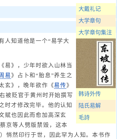
大戴礼记
大学章句
大学章句集注
人知道他是一个“易学大
《易》，少年时欲入山林当
周易
》占卜和“胎息”养生之
《太玄》，晚年欲作《
易传
》
韩诗外传
左右被贬官于黄州时开始撰写
之时才修改完毕。他的认知
陆氏易解
文赋也因此而愈加高深玄
毛詩
到蔡京等人劈版禁毁，这本
名）悄然印行于世，因此罕为人知。本书作