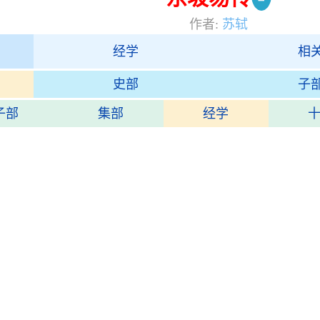
作者:
苏轼
经学
相
史部
子
子部
集部
经学