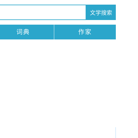
词典
作家