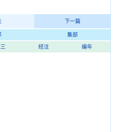
关
下一篇
部
集部
十三
经注
编年