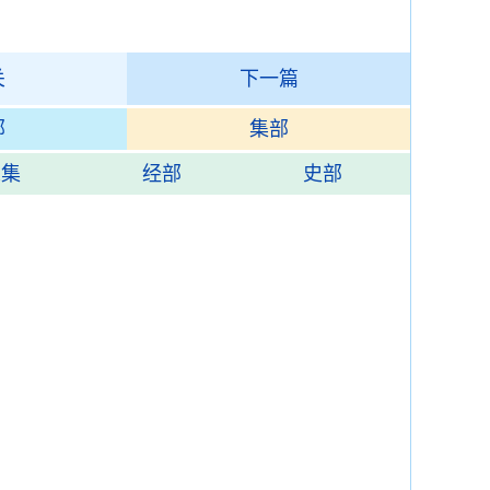
关
下一篇
部
集部
总集
经部
史部