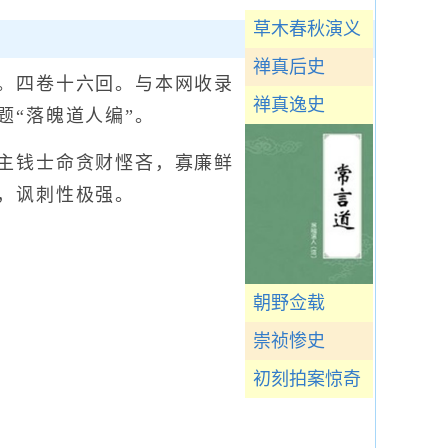
草木春秋演义
禅真后史
。四卷十六回。与本网收录
禅真逸史
题“落魄道人编”。
主钱士命贪财悭吝，寡廉鲜
，讽刺性极强。
朝野佥载
崇祯惨史
初刻拍案惊奇