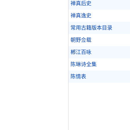
禅真后史
禅真逸史
常用古籍版本目录
朝野佥载
郴江百咏
陈琳诗全集
陈情表