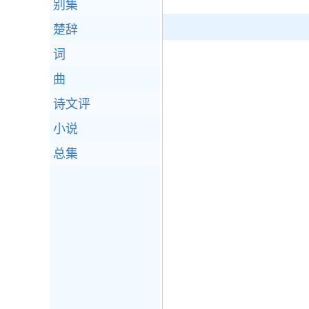
别集
楚辞
词
曲
诗文评
小说
总集