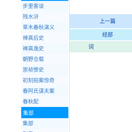
步里客谈
残水浒
上一篇
草木春秋演义
经部
禅真后史
词
禅真逸史
朝野佥载
崇祯惨史
初刻拍案惊奇
春阿氏谋夫案
春秋配
集部
集部