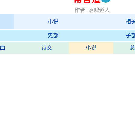
作者: 落魄道人
小说
相
史部
子
曲
诗文
小说