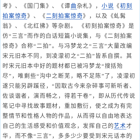
考》、《国门集》、《谭
曲
杂札》，
小说
《
初刻
拍案惊奇
》、《
二刻拍案惊奇
》，以及《虬髯
翁》、《北红拂》等杂剧。 《初刻拍案惊奇》是
仿“三言”而作的白话短篇小说集，与《二刻拍案
惊奇》合称“二拍”。与冯梦龙之“三言”大量改编
宋元旧本不同，到凌濛初之“二拍”皆系自撰。其
时宋元旧本中好的题材都已被冯梦龙“搜括殆
尽”，唯剩些“沟中之断芜，略不足陈”了，凌濛初
遂只能另辟蹊径，“因取古今来杂碎事可新听者、
佐谈谐者，演而畅之，得若干卷”，即从历代传说
笔记中寻找故事题材，重加敷衍，使之成为有完
整情节和性格人物的作品，从而得以自由地表达
自己的生活感受和价值观念，发挥自己的
艺术
才
华，而不像“三言”，多多少少要受到宋元话本的