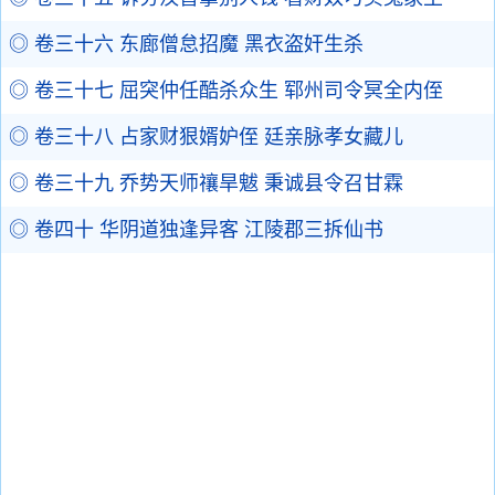
◎ 卷三十六 东廊僧怠招魔 黑衣盗奸生杀
◎ 卷三十七 屈突仲任酷杀众生 郓州司令冥全内侄
◎ 卷三十八 占家财狠婿妒侄 廷亲脉孝女藏儿
◎ 卷三十九 乔势天师禳旱魃 秉诚县令召甘霖
◎ 卷四十 华阴道独逢异客 江陵郡三拆仙书