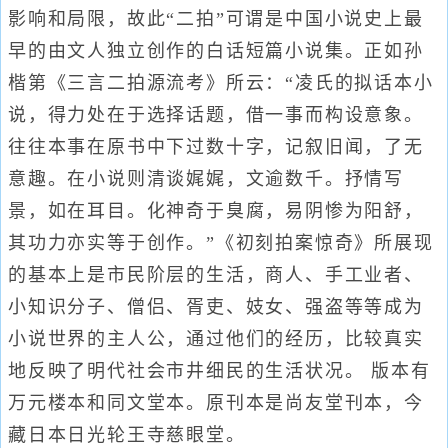
影响和局限，故此“二拍”可谓是中国小说史上最
早的由文人独立创作的白话短篇小说集。正如孙
楷第《三言二拍源流考》所云：“凌氏的拟话本小
说，得力处在于选择话题，借一事而构设意象。
往往本事在原书中下过数十字，记叙旧闻，了无
意趣。在小说则清谈娓娓，文逾数千。抒情写
景，如在耳目。化神奇于臭腐，易阴惨为阳舒，
其功力亦实等于创作。”《初刻拍案惊奇》所展现
的基本上是市民阶层的生活，商人、手工业者、
小知识分子、僧侣、胥吏、妓女、强盗等等成为
小说世界的主人公，通过他们的经历，比较真实
地反映了明代社会市井细民的生活状况。 版本有
万元楼本和同文堂本。原刊本是尚友堂刊本，今
藏日本日光轮王寺慈眼堂。