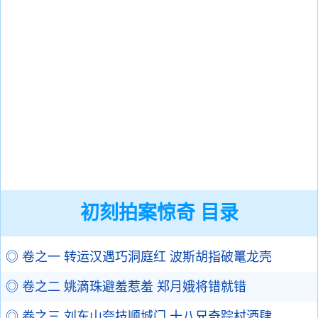
初刻拍案惊奇 目录
◎ 卷之一 转运汉遇巧洞庭红 波斯胡指破鼍龙壳
◎ 卷之二 姚滴珠避羞惹羞 郑月娥将错就错
◎ 卷之三 刘东山夸技顺城门 十八兄奇踪村酒肆