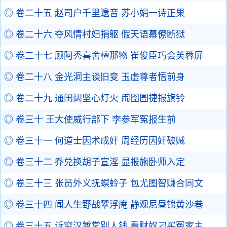
◎ 卷二十五 赵司户千里遗音 苏小娟一诗正果
◎ 卷二十六 夺风情村妇捐躯 假天语幕僚断狱
◎ 卷二十七 顾阿秀喜舍檀那物 崔俊臣巧会芙蓉屏
◎ 卷二十八 金光洞主谈旧变 玉虚尊者悟前身
◎ 卷二十九 通闺闼坚心灯火 闹囹圄捷报旗铃
◎ 卷三十 王大使威行部下 李参军冤报生前
◎ 卷三十一 何道士因术成奸 周经历因奸破贼
◎ 卷三十二 乔兑换胡子宣淫 显报施卧师入定
◎ 卷三十三 张员外义抚螟蛉子 包尤图智赚合同文
◎ 卷三十四 闻人生野战翠浮庵 静观尼昼锦黄沙巷
◎ 卷三十五 诉穷汉暂掌别人钱 看财奴刁买冤家主