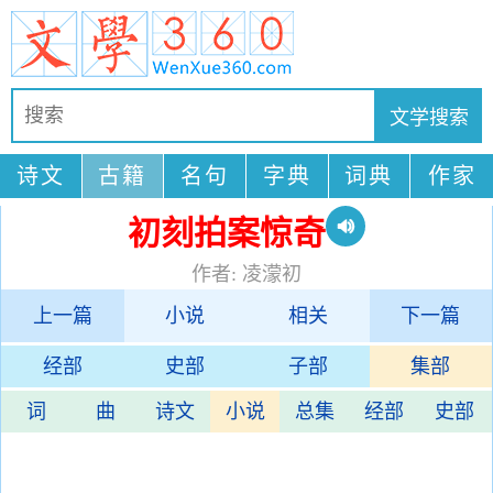
诗文
古籍
名句
字典
词典
作家
初刻拍案惊奇
作者: 凌濛初
上一篇
小说
相关
下一篇
经部
史部
子部
集部
词
曲
诗文
小说
总集
经部
史部