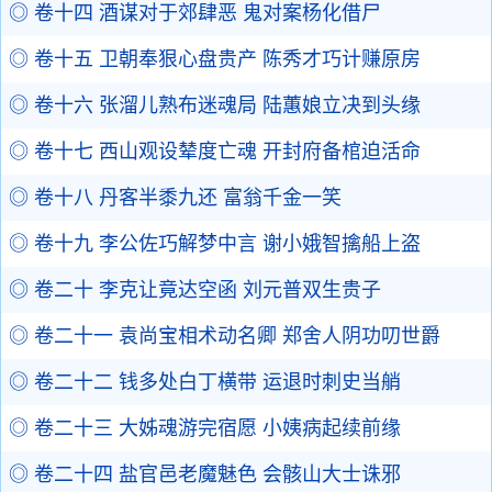
◎ 卷十四 酒谋对于郊肆恶 鬼对案杨化借尸
◎ 卷十五 卫朝奉狠心盘贵产 陈秀才巧计赚原房
◎ 卷十六 张溜儿熟布迷魂局 陆蕙娘立决到头缘
◎ 卷十七 西山观设辇度亡魂 开封府备棺迫活命
◎ 卷十八 丹客半黍九还 富翁千金一笑
◎ 卷十九 李公佐巧解梦中言 谢小娥智擒船上盗
◎ 卷二十 李克让竟达空函 刘元普双生贵子
◎ 卷二十一 袁尚宝相术动名卿 郑舍人阴功叨世爵
◎ 卷二十二 钱多处白丁横带 运退时刺史当艄
◎ 卷二十三 大姊魂游完宿愿 小姨病起续前缘
◎ 卷二十四 盐官邑老魔魅色 会骸山大士诛邪