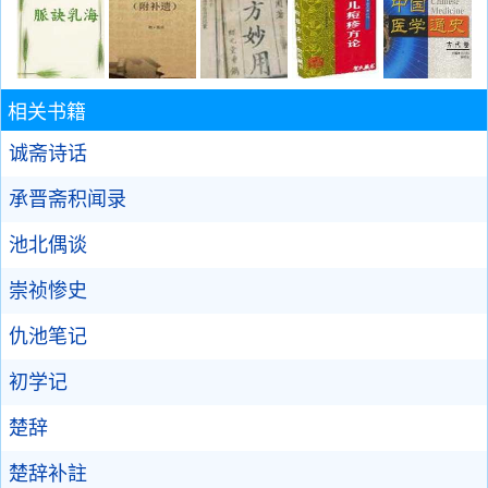
相关书籍
诚斋诗话
承晋斋积闻录
池北偶谈
崇祯惨史
仇池笔记
初学记
楚辞
楚辞补註