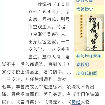
朝野佥载
凌濛初（１５８
崇祯惨史
０～１６４４），字
玄房，号初成，别号
即空观主人，乌程
（今浙江吴兴）人。
出身世宦之家，十二
岁入学，十八岁补廪
春阿氏谋夫案
膳生，应举入试，屡
试不中。后入都谒选，直到五十五
春秋配
岁时才授上海县丞，署海防事。六
次柳氏旧闻
十三岁时，升任徐州通判。崇祯十
七年，李自成农民军进迫徐州，凌濛初不肯出
降，最后呕血而死。著作甚富，有《圣门传诗嫡
冢》、《言诗翼》、《诗逆》、《
诗经
人物