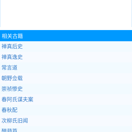
相关古籍
禅真后史
禅真逸史
常言道
朝野佥载
崇祯惨史
春阿氏谋夫案
春秋配
次柳氏旧闻
醋葫芦