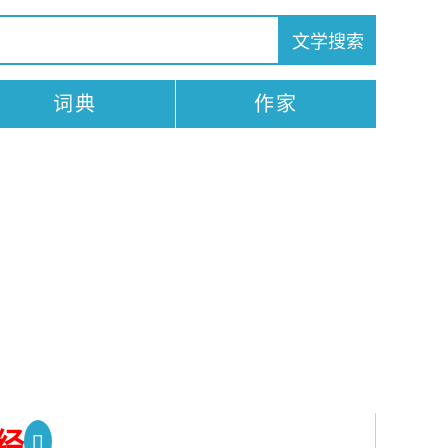
词典
作家
经