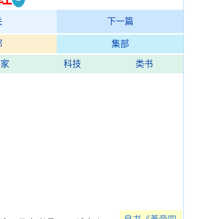
关
下一篇
部
集部
法家
科技
类书