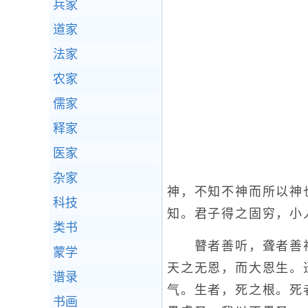
兵家
道家
法家
农家
儒家
释家
医家
杂家
神，不知不神而所以神
科技
知。君子得之固穷，小
类书
瞽者善听，聋者善视
蒙学
天之无恩，而大恩生。
谱录
气。生者，死之根。死
书画