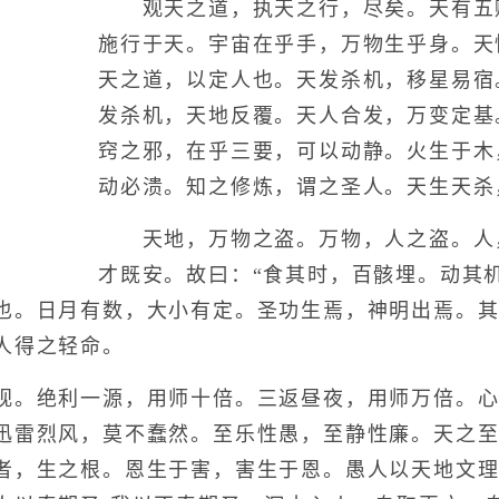
观天之道，执天之行，尽矣。天有五
施行于天。宇宙在乎手，万物生乎身。天
天之道，以定人也。天发杀机，移星易宿
发杀机，天地反覆。天人合发，万变定基
窍之邪，在乎三要，可以动静。火生于木
动必溃。知之修炼，谓之圣人。天生天杀
天地，万物之盗。万物，人之盗。人
才既安。故曰：“食其时，百骸埋。动其
也。日月有数，大小有定。圣功生焉，神明出焉。
人得之轻命。
。绝利一源，用师十倍。三返昼夜，用师万倍。心
迅雷烈风，莫不蠢然。至乐性愚，至静性廉。天之
者，生之根。恩生于害，害生于恩。愚人以天地文