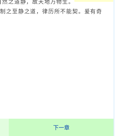
自然之道静，故天地万物生。
而制之至静之道，律历所不能契。爰有奇
下一章