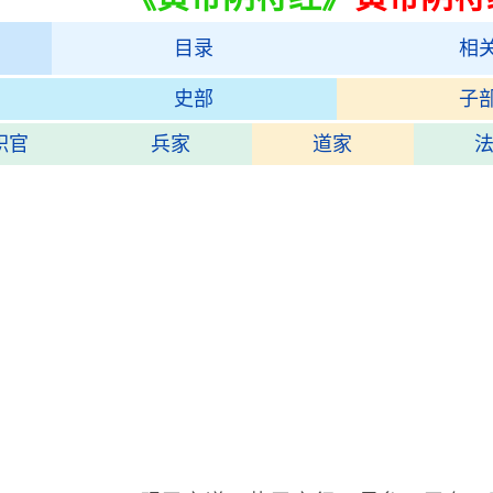
目录
相
史部
子
职官
兵家
道家