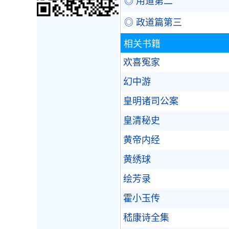
◎ 用道第二
◎ 政道篇第三
相关书籍
欢喜冤家
幻中游
皇明诸司公案
皇清秘史
黄帝内经
黄绣球
绘芳录
霍小玉传
嵇康诗全集