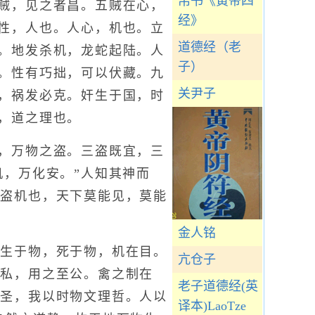
帛书《黃帝四
贼，见之者昌。五贼在心，
经》
性，人也。人心，机也。立
道德经（老
。地发杀机，龙蛇起陆。人
子）
。性有巧拙，可以伏藏。九
关尹子
，祸发必克。奸生于国，时
，道之理也。
，万物之盗。三盗既宜，三
机，万化安。”人知其神而
其盗机也，天下莫能见，莫能
金人铭
生于物，死于物，机在目。
亢仓子
至私，用之至公。禽之制在
老子道德经(英
理圣，我以时物文理哲。人以
译本)LaoTze