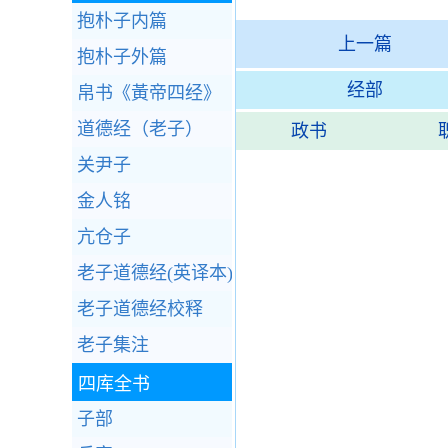
抱朴子内篇
上一篇
抱朴子外篇
经部
帛书《黃帝四经》
道德经（老子）
政书
关尹子
金人铭
亢仓子
老子道德经(英译本)Lao Tze
老子道德经校释
老子集注
四库全书
子部