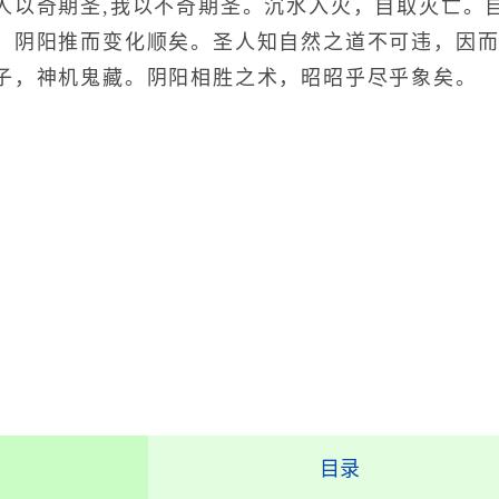
人以奇期圣,我以不奇期圣。沉水入火，自取灭亡。
。阴阳推而变化顺矣。圣人知自然之道不可违，因
子，神机鬼藏。阴阳相胜之术，昭昭乎尽乎象矣。
目录