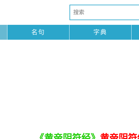
名句
字典
《黄帝阴符经》
黄帝阴符