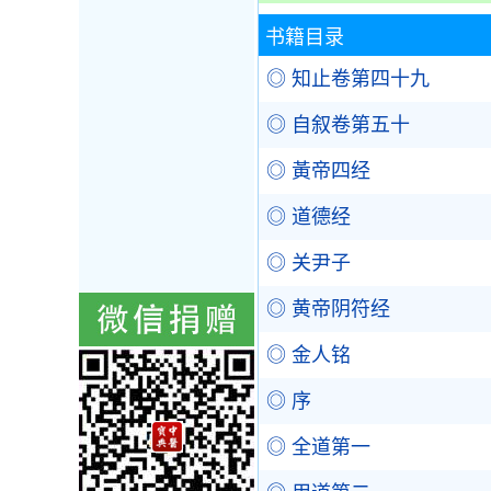
书籍目录
◎ 知止卷第四十九
◎ 自叙卷第五十
◎ 黃帝四经
◎ 道德经
◎ 关尹子
◎ 黄帝阴符经
◎ 金人铭
◎ 序
◎ 全道第一