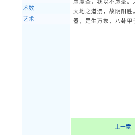
愚虞圣，我以不愚圣。
术数
天地之道浸，故阴阳胜
艺术
器，是生万象，八卦甲
上一章