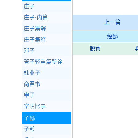
庄子
庄子·内篇
上一篇
庄子集解
经部
庄子集释
职官
邓子
管子轻重篇新诠
韩非子
商君书
申子
棠阴比事
子部
子部