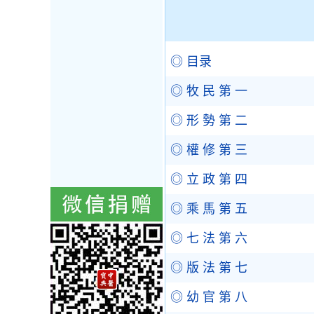
◎ 目录
◎ 牧 民 第 一
◎ 形 勢 第 二
◎ 權 修 第 三
◎ 立 政 第 四
◎ 乘 馬 第 五
◎ 七 法 第 六
◎ 版 法 第 七
◎ 幼 官 第 八