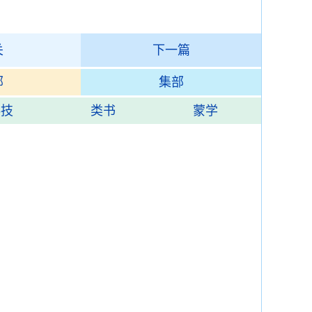
关
下一篇
部
集部
科技
类书
蒙学