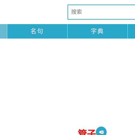
名句
字典
管子