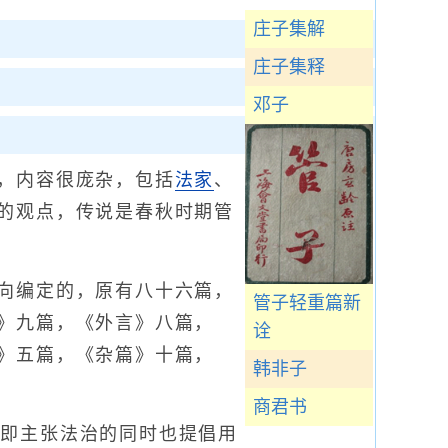
庄子集解
庄子集释
邓子
，内容很庞杂，包括
法家
、
的观点，传说是春秋时期管
向编定的，原有八十六篇，
管子轻重篇新
》九篇，《外言》八篇，
诠
》五篇，《杂篇》十篇，
韩非子
商君书
即主张法治的同时也提倡用