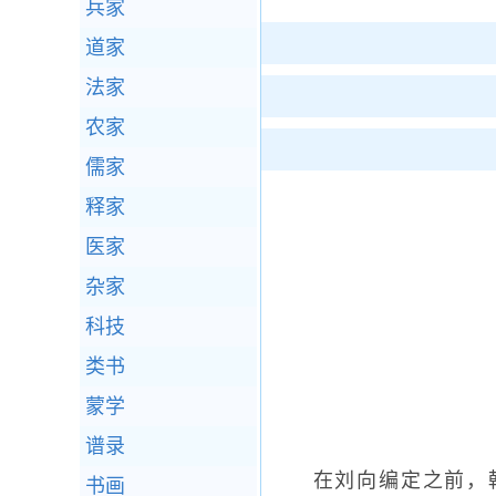
兵家
道家
法家
农家
儒家
释家
医家
杂家
科技
类书
蒙学
谱录
在刘向编定之前，韩
书画