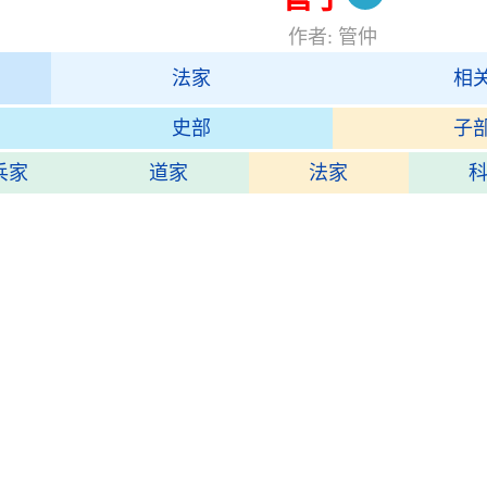
作者: 管仲
法家
相
史部
子
兵家
道家
法家