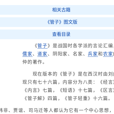
相关古籍
《管子》图文版
查看目录
《
管子
》是战国时各学派的言论汇编
儒家
、
道家
、阴阳家、名家、
兵家
和
农家
仲的著作。
现在版本的《管子》是在西汉时由刘
现只有七十六篇，内容分为八类：《经言
《内言》七篇，《短语》十七篇，《区言
《管子解》四篇，《管子轻重》十六篇。
非、贾谊、司马迁等人都认为它有一个中心思想，