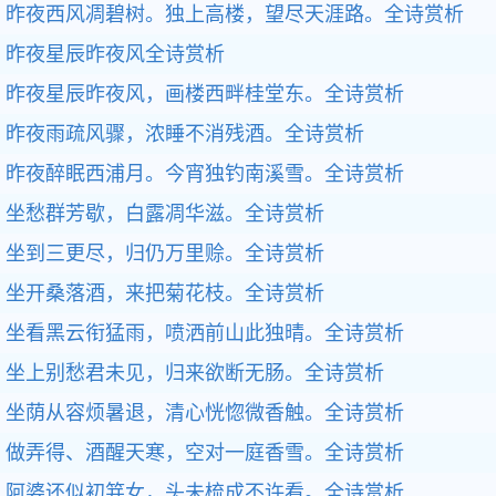
昨夜西风凋碧树。独上高楼，望尽天涯路。
全诗赏析
昨夜星辰昨夜风
全诗赏析
昨夜星辰昨夜风，画楼西畔桂堂东。
全诗赏析
昨夜雨疏风骤，浓睡不消残酒。
全诗赏析
昨夜醉眠西浦月。今宵独钓南溪雪。
全诗赏析
坐愁群芳歇，白露凋华滋。
全诗赏析
坐到三更尽，归仍万里赊。
全诗赏析
坐开桑落酒，来把菊花枝。
全诗赏析
坐看黑云衔猛雨，喷洒前山此独晴。
全诗赏析
坐上别愁君未见，归来欲断无肠。
全诗赏析
坐荫从容烦暑退，清心恍惚微香触。
全诗赏析
做弄得、酒醒天寒，空对一庭香雪。
全诗赏析
阿婆还似初笄女，头未梳成不许看。
全诗赏析