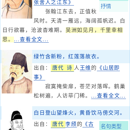
张舍人之江东》
抒情
张翰江东去，正值秋
风时。天清一雁远，海阔孤帆迟。白
日行欲暮，沧波杳难期。
吴洲如见月，千里幸相
思。
...查看全文...
绿竹含新粉，红莲落故衣。
出自：
唐代
诗
人
王维
的
《山居即
事》
寂寞掩柴扉，苍茫对落晖。鹤巢
松树遍，人访荜门稀。
...查看全文...
白日登山望烽火，黄昏饮马傍交河。
出自：
唐代
李颀
的
《古
名句类型