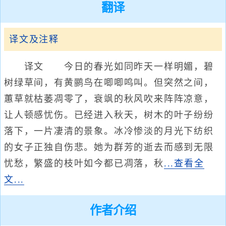
翻译
译文及注释
译文 今日的春光如同昨天一样明媚，碧
树绿草间，有黄鹂鸟在唧唧鸣叫。但突然之间，
蕙草就枯萎凋零了，衰飒的秋风吹来阵阵凉意，
让人顿感忧伤。已经进入秋天，树木的叶子纷纷
落下，一片凄清的景象。冰冷惨淡的月光下纺织
的女子正独自伤悲。她为群芳的逝去而感到无限
忧愁，繁盛的枝叶如今都已凋落，秋
...查看全
文...
作者介绍