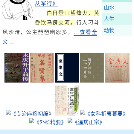
从军行》
山水
白日登山望烽火，黄
人生
昏饮马傍交河。
行人刁斗
动物
风沙暗，公主琵琶幽怨多。
...查看全
文...