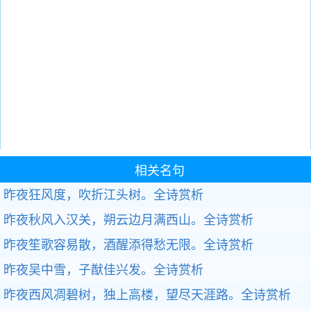
相关名句
昨夜狂风度，吹折江头树。
全诗赏析
昨夜秋风入汉关，朔云边月满西山。
全诗赏析
昨夜笙歌容易散，酒醒添得愁无限。
全诗赏析
昨夜吴中雪，子猷佳兴发。
全诗赏析
昨夜西风凋碧树，独上高楼，望尽天涯路。
全诗赏析