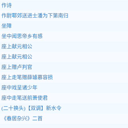
作诗
作尉鄠郊送进士潘为下第南归
坐障
坐中闻思帝乡有感
座上献元相公
座上献元相公
座上赠卢判官
座上走笔赠薛璩慕容损
座中戏呈诸少年
座中走笔送前萧使君
(二十换头)【双调】新水令
《春居杂兴》二首