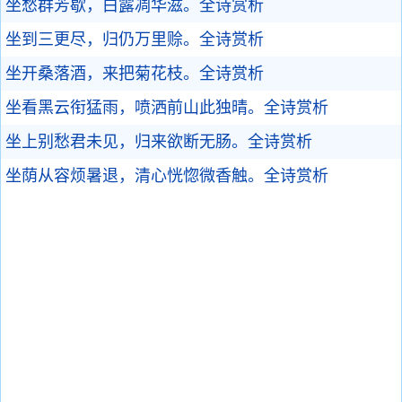
坐愁群芳歇，白露凋华滋。
全诗赏析
坐到三更尽，归仍万里赊。
全诗赏析
坐开桑落酒，来把菊花枝。
全诗赏析
坐看黑云衔猛雨，喷洒前山此独晴。
全诗赏析
坐上别愁君未见，归来欲断无肠。
全诗赏析
坐荫从容烦暑退，清心恍惚微香触。
全诗赏析