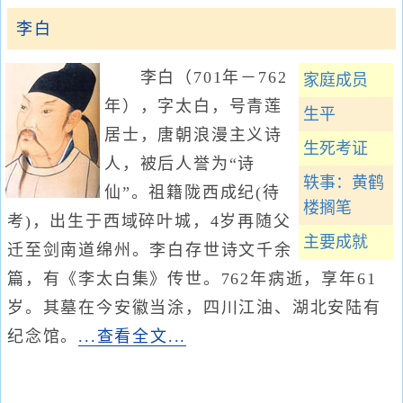
李白
李白（701年－762
家庭成员
年），字太白，号青莲
生平
居士，唐朝浪漫主义诗
生死考证
人，被后人誉为“诗
轶事：黄鹤
仙”。祖籍陇西成纪(待
楼搁笔
考)，出生于西域碎叶城，4岁再随父
主要成就
迁至剑南道绵州。李白存世诗文千余
篇，有《李太白集》传世。762年病逝，享年61
岁。其墓在今安徽当涂，四川江油、湖北安陆有
纪念馆。
...查看全文...