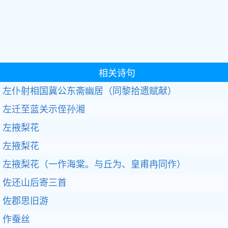
相关诗句
左仆射相国冀公东斋幽居（同黎拾遗赋献）
左迁至蓝关示侄孙湘
左掖梨花
左掖梨花
左掖梨花（一作海棠。与丘为、皇甫冉同作）
佐还山后寄三首
佐郡思旧游
作蚕丝