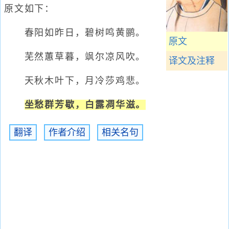
原文如下：
春阳如昨日，碧树鸣黄鹂。
原文
芜然蕙草暮，飒尔凉风吹。
译文及注释
天秋木叶下，月冷莎鸡悲。
坐愁群芳歇，白露凋华滋。
翻译
作者介绍
相关名句