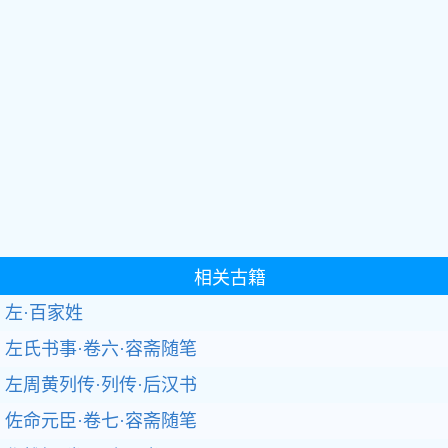
相关古籍
左·百家姓
左氏书事·卷六·容斋随笔
左周黄列传·列传·后汉书
佐命元臣·卷七·容斋随笔