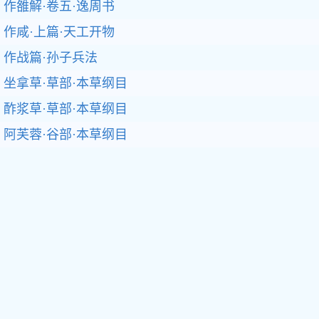
作雒解·卷五·逸周书
作咸·上篇·天工开物
作战篇·孙子兵法
坐拿草·草部·本草纲目
酢浆草·草部·本草纲目
阿芙蓉·谷部·本草纲目