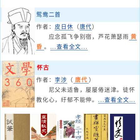
鸳鸯二首
作者：
皮日休
（
唐代
）
应念孤飞争别宿，芦花萧瑟雨
黄
昏
。
...查看全文...
怀古
作者：
李涉
（
唐代
）
尼父未适鲁，屡屡倦迷津。徒怀
教化心，纡郁不能伸。
...查看全文...