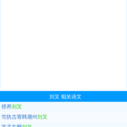
刘叉
相关诗文
修养
刘叉
勿执古寄韩潮州
刘叉