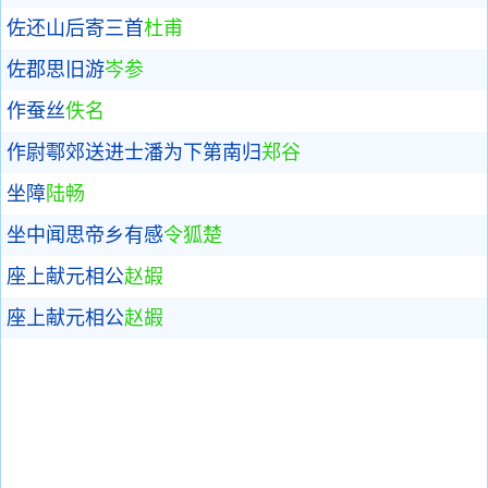
佐还山后寄三首
杜甫
佐郡思旧游
岑参
作蚕丝
佚名
作尉鄠郊送进士潘为下第南归
郑谷
坐障
陆畅
坐中闻思帝乡有感
令狐楚
座上献元相公
赵嘏
座上献元相公
赵嘏