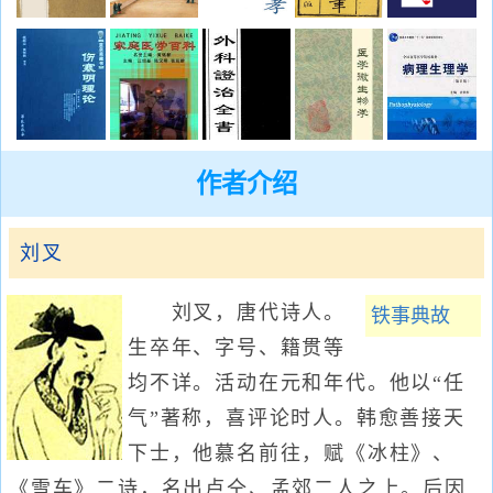
作者介绍
刘叉
刘叉，唐代诗人。
铁事典故
生卒年、字号、籍贯等
均不详。活动在元和年代。他以“任
气”著称，喜评论时人。韩愈善接天
下士，他慕名前往，赋《冰柱》、
《雪车》二诗，名出卢仝、孟郊二人之上。后因