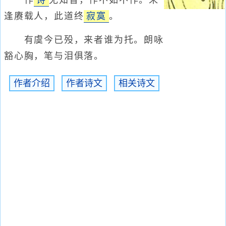
作
诗
无知音，作不如不作。未
逢赓载人，此道终
寂寞
。
有虞今已殁，来者谁为托。朗咏
豁心胸，笔与泪俱落。
作者介绍
作者诗文
相关诗文