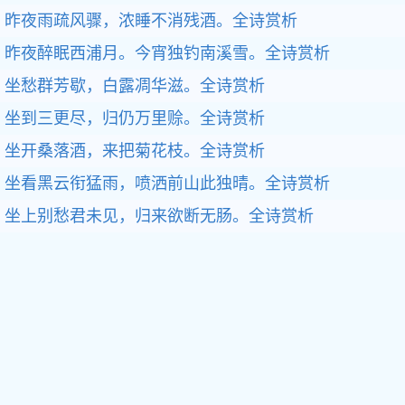
昨夜雨疏风骤，浓睡不消残酒。全诗赏析
昨夜醉眠西浦月。今宵独钓南溪雪。全诗赏析
坐愁群芳歇，白露凋华滋。全诗赏析
坐到三更尽，归仍万里赊。全诗赏析
坐开桑落酒，来把菊花枝。全诗赏析
坐看黑云衔猛雨，喷洒前山此独晴。全诗赏析
坐上别愁君未见，归来欲断无肠。全诗赏析