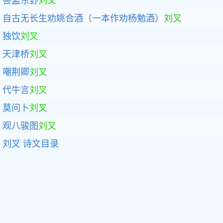
答孟东野
刘叉
自古无长生劝姚合酒（一本作劝杨勉酒）
刘叉
独饮
刘叉
天津桥
刘叉
嘲荆卿
刘叉
代牛言
刘叉
莫问卜
刘叉
观八骏图
刘叉
刘叉
诗文目录