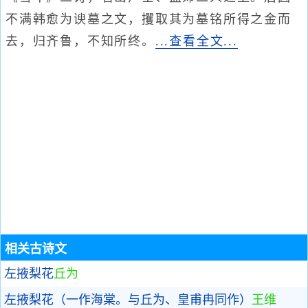
不满韩愈为谀墓之文，攫取其为墓铭所得之金而
去，归齐鲁，不知所终。
...查看全文...
相关古诗文
左掖梨花
丘为
左掖梨花（一作海棠。与丘为、皇甫冉同作）
王维