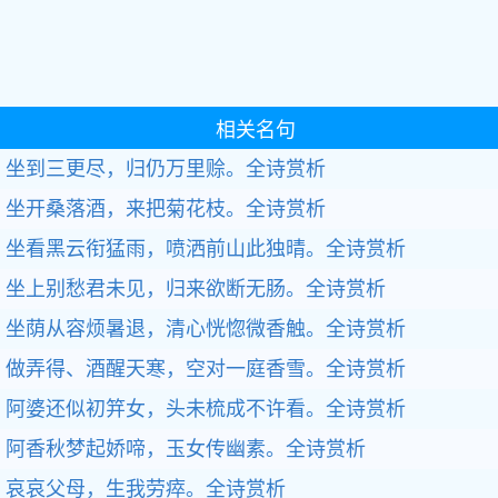
相关名句
坐到三更尽，归仍万里赊。全诗赏析
坐开桑落酒，来把菊花枝。全诗赏析
坐看黑云衔猛雨，喷洒前山此独晴。全诗赏析
坐上别愁君未见，归来欲断无肠。全诗赏析
坐荫从容烦暑退，清心恍惚微香触。全诗赏析
做弄得、酒醒天寒，空对一庭香雪。全诗赏析
阿婆还似初笄女，头未梳成不许看。全诗赏析
阿香秋梦起娇啼，玉女传幽素。全诗赏析
哀哀父母，生我劳瘁。全诗赏析