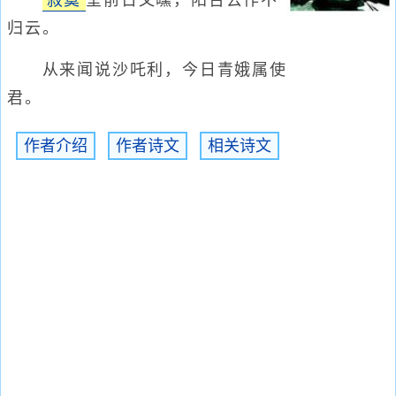
寂寞
堂前日又曛，阳台去作不
归云。
从来闻说沙吒利，今日青娥属使
君。
作者介绍
作者诗文
相关诗文