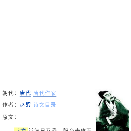
朝代：
唐代
唐代作家
作者：
赵嘏
诗文目录
原文：