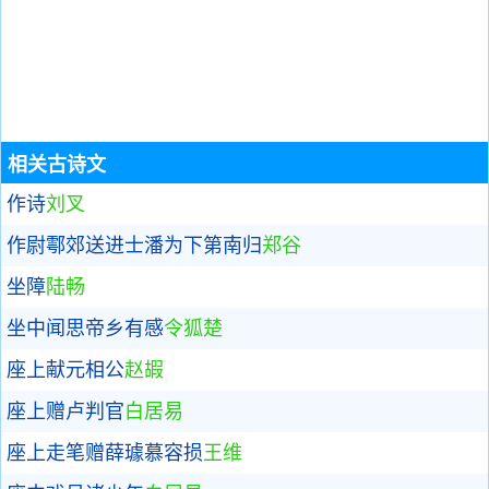
相关古诗文
作诗
刘叉
作尉鄠郊送进士潘为下第南归
郑谷
坐障
陆畅
坐中闻思帝乡有感
令狐楚
座上献元相公
赵嘏
座上赠卢判官
白居易
座上走笔赠薛璩慕容损
王维