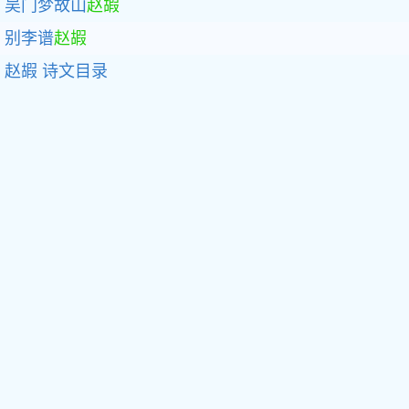
吴门梦故山
赵嘏
别李谱
赵嘏
赵嘏
诗文目录