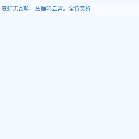
哀蝉无留响，丛雁鸣云霄。全诗赏析