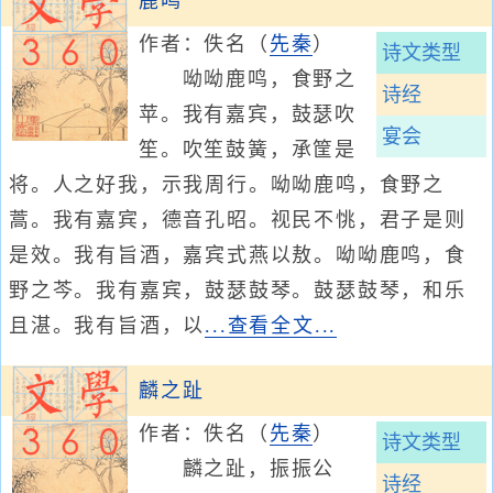
鹿鸣
作者：佚名
（
先秦
）
诗文类型
呦呦鹿鸣，食野之
诗经
苹。我有嘉宾，鼓瑟吹
宴会
笙。吹笙鼓簧，承筐是
将。人之好我，示我周行。呦呦鹿鸣，食野之
蒿。我有嘉宾，德音孔昭。视民不恌，君子是则
是效。我有旨酒，嘉宾式燕以敖。呦呦鹿鸣，食
野之芩。我有嘉宾，鼓瑟鼓琴。鼓瑟鼓琴，和乐
且湛。我有旨酒，以
...查看全文...
麟之趾
作者：佚名
（
先秦
）
诗文类型
麟之趾，振振公
诗经