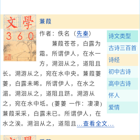
蒹葭
作者：佚名
（
先秦
）
诗文类型
蒹葭苍苍，白露为
古诗三百首
霜。所谓伊人，在水一
诗经
方，溯洄从之，道阻且
初中古诗
长。溯游从之，宛在水中央。蒹葭萋
萋，白露未晞。所谓伊人，在水之
高中古诗
湄。溯洄从之，道阻且跻。溯游从
怀人
之，宛在水中坻。(萋萋 一作：凄凄)
爱情
蒹葭采采，白露未已。所谓伊人，在
水之涘。溯洄从之，道阻且
...查看全文...