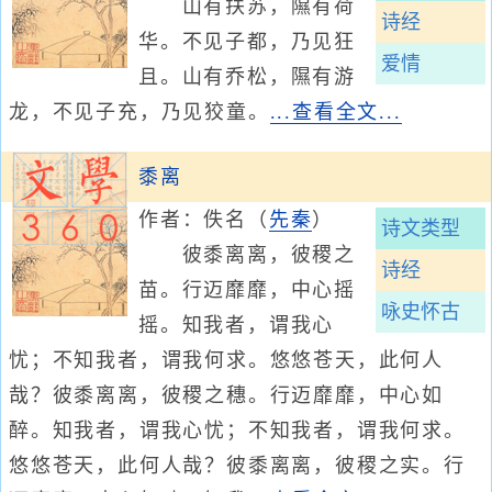
山有扶苏，隰有荷
诗经
华。不见子都，乃见狂
爱情
且。山有乔松，隰有游
龙，不见子充，乃见狡童。
...查看全文...
黍离
作者：佚名
（
先秦
）
诗文类型
彼黍离离，彼稷之
诗经
苗。行迈靡靡，中心摇
咏史怀古
摇。知我者，谓我心
忧；不知我者，谓我何求。悠悠苍天，此何人
哉？彼黍离离，彼稷之穗。行迈靡靡，中心如
醉。知我者，谓我心忧；不知我者，谓我何求。
悠悠苍天，此何人哉？彼黍离离，彼稷之实。行