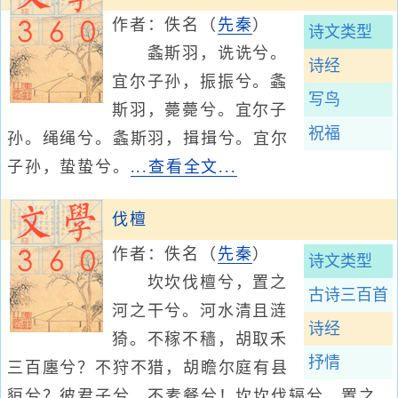
作者：佚名
（
先秦
）
诗文类型
螽斯羽，诜诜兮。
诗经
宜尔子孙，振振兮。螽
写鸟
斯羽，薨薨兮。宜尔子
祝福
孙。绳绳兮。螽斯羽，揖揖兮。宜尔
子孙，蛰蛰兮。
...查看全文...
伐檀
作者：佚名
（
先秦
）
诗文类型
坎坎伐檀兮，置之
古诗三百首
河之干兮。河水清且涟
诗经
猗。不稼不穑，胡取禾
抒情
三百廛兮？不狩不猎，胡瞻尔庭有县
貆兮？彼君子兮，不素餐兮！坎坎伐辐兮，置之