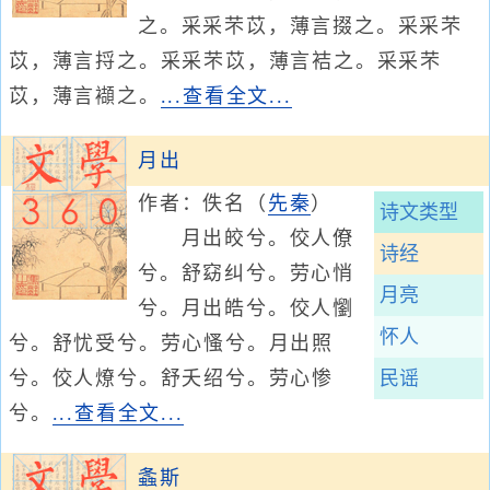
之。采采芣苡，薄言掇之。采采芣
苡，薄言捋之。采采芣苡，薄言袺之。采采芣
苡，薄言襭之。
...查看全文...
月出
作者：佚名
（
先秦
）
诗文类型
月出皎兮。佼人僚
诗经
兮。舒窈纠兮。劳心悄
月亮
兮。月出皓兮。佼人懰
怀人
兮。舒忧受兮。劳心慅兮。月出照
兮。佼人燎兮。舒夭绍兮。劳心惨
民谣
兮。
...查看全文...
螽斯