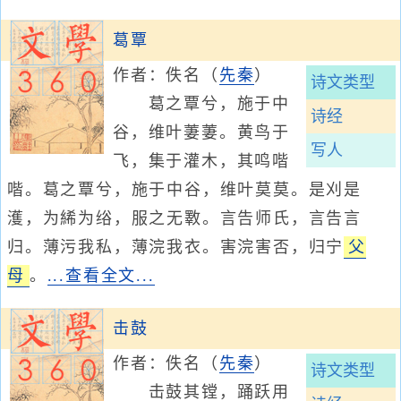
葛覃
作者：佚名
（
先秦
）
诗文类型
葛之覃兮，施于中
诗经
谷，维叶萋萋。黄鸟于
写人
飞，集于灌木，其鸣喈
喈。葛之覃兮，施于中谷，维叶莫莫。是刈是
濩，为絺为绤，服之无斁。言告师氏，言告言
归。薄污我私，薄浣我衣。害浣害否，归宁
父
母
。
...查看全文...
击鼓
作者：佚名
（
先秦
）
诗文类型
击鼓其镗，踊跃用