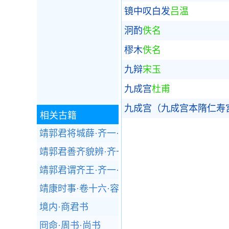
镜中叹白发
吕温
泂酌
佚名
樛木
佚名
九辩
宋玉
九成宫
杜甫
九成宫（九成宫本隋仁寿
相关古籍
靖郭君将城薛·齐一·战国策
靖郭君善齐貌辨·齐一·战国策
靖郭君谓齐王·齐一·战国策
靖康时事·卷十六·容斋随笔
境内·商君书
冏命·周书·尚书