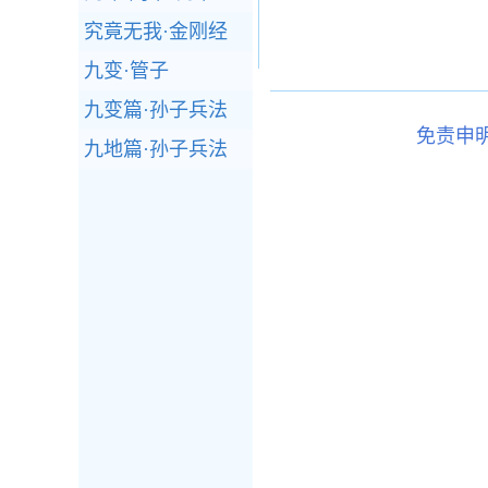
究竟无我·金刚经
九变·管子
九变篇·孙子兵法
免责申
九地篇·孙子兵法