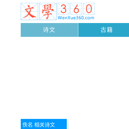
诗文
古籍
佚名
相关诗文