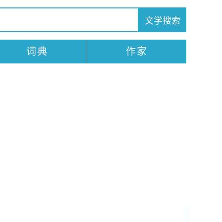
词典
作家