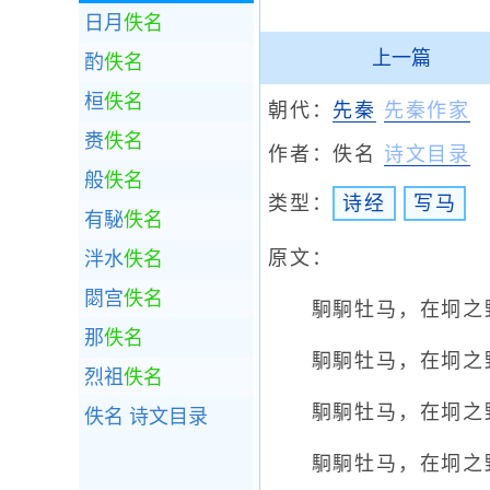
日月
佚名
上一篇
酌
佚名
桓
佚名
朝代：
先秦
先秦作家
赉
佚名
作者：
佚名
诗文目录
般
佚名
类型：
诗经
写马
有駜
佚名
原文：
泮水
佚名
閟宫
佚名
駉駉牡马，在坰之野
那
佚名
駉駉牡马，在坰之野
烈祖
佚名
駉駉牡马，在坰之野
佚名
诗文目录
駉駉牡马，在坰之野