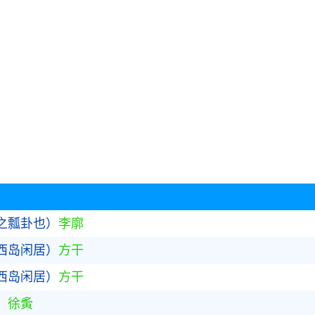
之瓢卦也）
李廓
西岛闲居）
方干
西岛闲居）
方干
）
徐夤