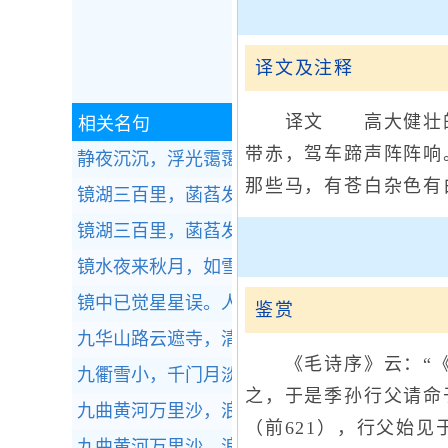
译文及注释
译文 高大健壮的公
相关名句
带赤，驾车蹄声阵阵响
静夜沉沉，浮光霭霭，冷浸溶溶月。全诗赏析
那些马，有苍白杂色有
镜湖三百里，菡萏发荷花。全诗赏析
镜湖三百里，菡萏发荷花。全诗赏析
镜水夜来秋月，如雪。全诗赏析
镜中已觉星星误。人不负春春自负。全诗赏析
鉴赏
九华山路云遮寺，清弋江村柳拂桥。全诗赏析
《毛诗序》云：“《
九衢雪小，千门月淡，元宵灯近。全诗赏析
之，于是季孙行父请命
九曲黄河万里沙，浪淘风簸自天涯。全诗赏析
（前621），行父始
九曲黄河万里沙，浪淘风簸自天涯。全诗赏析