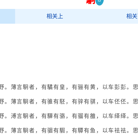
相关上
相关
。薄言駉者，有驈有皇，有骊有黄，以车彭彭。思
。薄言駉者，有骓有駓，有骍有骐，以车伾伾。思
。溥言駉者，有驒有骆，有骝有雒，以车绎绎。思
。薄言駉者，有骃有騢，有驔有鱼，以车祛祛。思