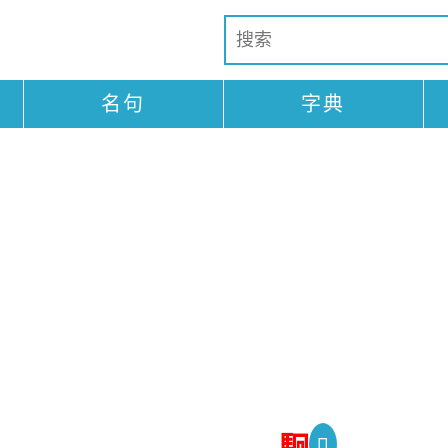
名句
字典
駉