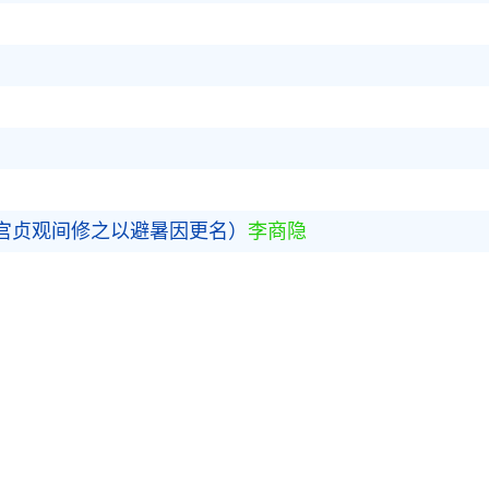
宫贞观间修之以避暑因更名）
李商隐