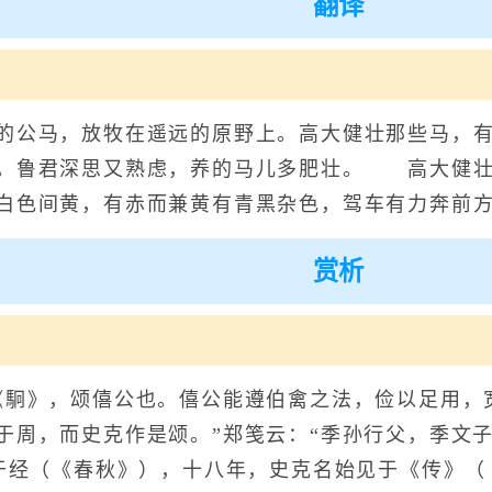
翻译
马，放牧在遥远的原野上。高大健壮那些马，有
。鲁君深思又熟虑，养的马儿多肥壮。 高大健壮
白色间黄，有赤而兼黄有青黑杂色，驾车有力奔前
赏析
駉》，颂僖公也。僖公能遵伯禽之法，俭以足用，
于周，而史克作是颂。”郑笺云：“季孙行父，季文子
见于经（《春秋》），十八年，史克名始见于《传》（