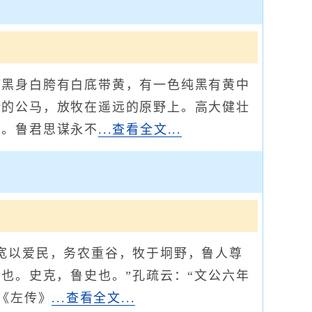
黑身白胯有白底带黄，有一色纯黑有黄中
的公马，放牧在遥远的原野上。高大健壮
方。鲁君思谋永不
...查看全文...
宽以爱民，务农重谷，牧于坰野，鲁人尊
也。史克，鲁史也。”孔疏云：“文公六年
《左传》
...查看全文...