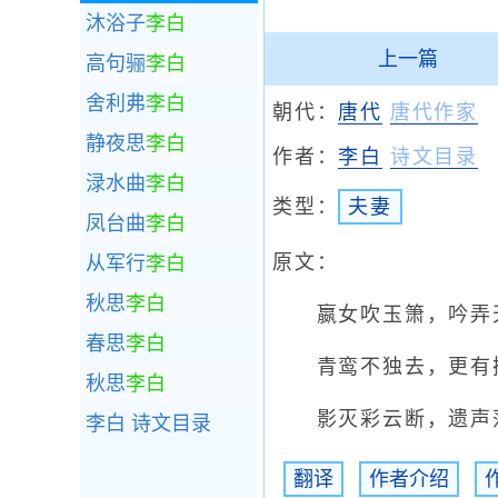
沐浴子
李白
上一篇
高句骊
李白
舍利弗
李白
朝代：
唐代
唐代作家
静夜思
李白
作者：
李白
诗文目录
渌水曲
李白
类型：
夫妻
凤台曲
李白
原文：
从军行
李白
秋思
李白
嬴女吹玉箫，吟弄
春思
李白
青鸾不独去，更有
秋思
李白
影灭彩云断，遗声
李白
诗文目录
翻译
作者介绍