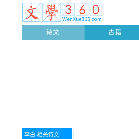
诗文
古籍
李白
相关诗文