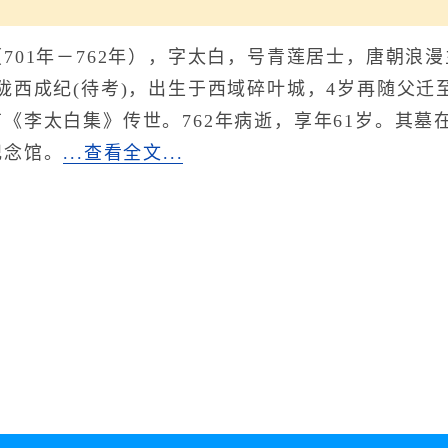
01年－762年），字太白，号青莲居士，唐朝浪漫
陇西成纪(待考)，出生于西域碎叶城，4岁再随父
《李太白集》传世。762年病逝，享年61岁。其
纪念馆。
...查看全文...