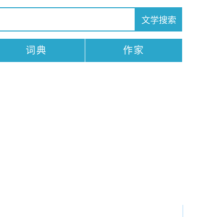
词典
作家