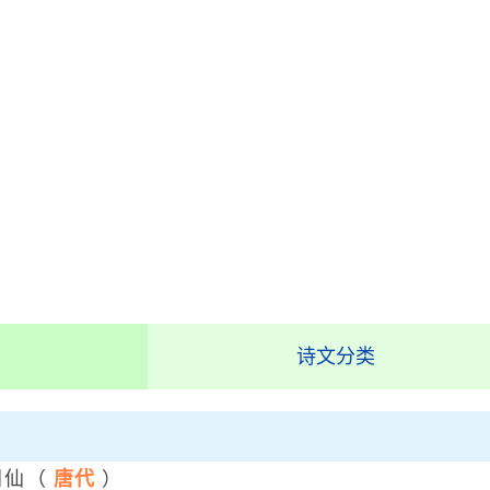
诗文分类
同仙
（
唐代
）