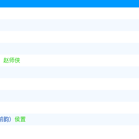
）
赵师侠
前韵）
侯置