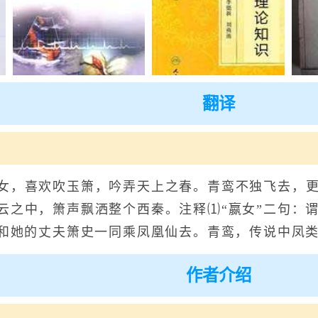
翻译
，喜欢吹玉箫，吟弄天上之春。青鸾不独飞去，更
云之中，箫声飘洒整个西秦。注释⑴“嬴女”二句：
玉和她的丈夫箫史一同乘凤凰仙去。青鸾，传说中凤
作者介绍