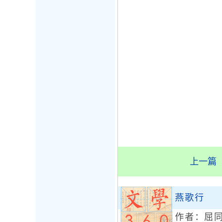
上一篇
燕歌行
作者：
屈