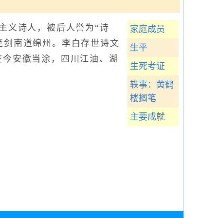
主义诗人，被后人誉为“诗
家庭成员
迁至剑南道绵州。李白存世诗文
生平
墓在今安徽当涂，四川江油、湖
生死考证
轶事：黄鹤
楼搁笔
主要成就