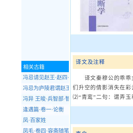
译文及注释
相关古籍
冯忌请见赵王·赵四·战国策
译文秦穆公的乖乖女
们升空的倩影消失在彩
冯忌为庐陵君谓赵王·赵四·战国策
⑵“青鸾”二句：谓弄
冯异 王晙·兵智部·智囊(选录)
逢遇篇·卷一·论衡
凤·百家姓
凤毛·卷四·容斋随笔