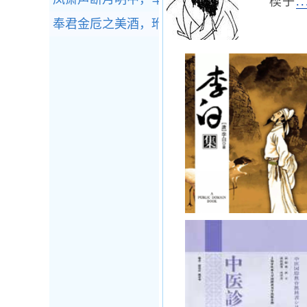
楔子
.
奉君金卮之美酒，玳瑁玉匣之雕琴。全诗赏析