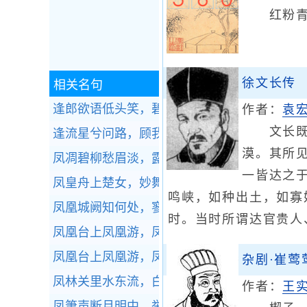
红粉青
徐文长传
相关名句
逢郎欲语低头笑，碧玉搔头落水中。全诗赏析
作者：
袁
文长既已
逢流星兮问路，顾我指兮从左。全诗赏析
漠。其所
凤凋碧柳愁眉淡，露染黄花笑靥深。全诗赏析
一皆达之
凤皇舟上楚女，妙舞，雷喧波上鼓。全诗赏析
鸣峡，如种出土，如寡
凤凰城阙知何处，寥落星河一雁飞。全诗赏析
时。当时所谓达官贵人
凤凰台上凤凰游，凤去台空江自流。全诗赏析
凤凰台上凤凰游，凤去台空江自流。全诗赏析
杂剧·崔莺
凤林关里水东流，白草黄榆六十秋。全诗赏析
作者：
王
凤箫声断月明中，举手谢、时人欲去。全诗赏