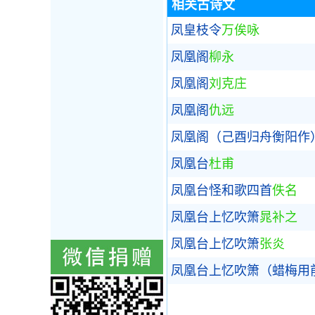
相关古诗文
凤皇枝令
万俟咏
凤凰阁
柳永
凤凰阁
刘克庄
凤凰阁
仇远
凤凰阁（己酉归舟衡阳作
凤凰台
杜甫
凤凰台怪和歌四首
佚名
凤凰台上忆吹箫
晁补之
凤凰台上忆吹箫
张炎
凤凰台上忆吹箫（蜡梅用