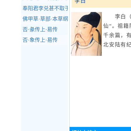
李白
奉阳君李兑甚不取于苏秦·燕一·战国策
李白（7
佛甲草·草部·本草纲目
仙”。祖籍
否·彖传上·易传
千余篇，有
否·象传上·易传
北安陆有