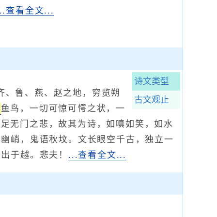
...查看全文...
诗文类型
齐、鲁、燕、赵之地，穷览朔
古文观止
鱼鸟，一切可惊可愕之状，一
托足无门之悲，故其为诗，如嗔如笑，如水
尔幽峭，鬼语秋坟。文长眼空千古，独立一
不出于越。悲夫！
...查看全文...