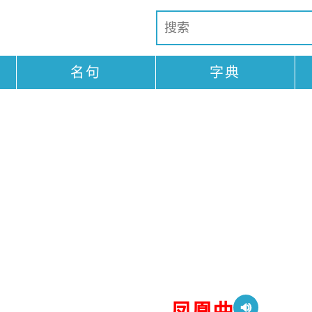
名句
字典
凤凰曲