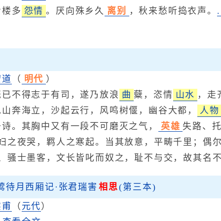
楼多
怨情
。厌向殊乡久
离别
，秋来愁听捣衣声。
宏道
（
明代
）
不得志于有司，遂乃放浪
曲
糵，恣情
山水
，走
见山奔海立，沙起云行，风鸣树偃，幽谷大都，
人物
于诗。其胸中又有一段不可磨灭之气，
英雄
失路、
妇之夜哭，羁人之寒起。当其放意，平畴千里；偶
、骚士墨客，文长皆叱而奴之，耻不与交，故其名
莺待月西厢记·张君瑞害
相思
(第三本)
实甫
（
元代
）
析