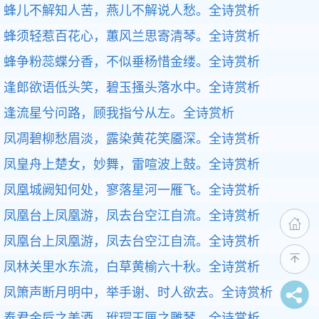
蜂儿不解知人苦，燕儿不解说人愁。
全诗赏析
蜂须轻惹百花心，蕙风兰思寄清琴。
全诗赏析
蜂争粉蕊蝶分香，不似垂杨惜金缕。
全诗赏析
逢郎欲语低头笑，碧玉搔头落水中。
全诗赏析
逢流星兮问路，顾我指兮从左。
全诗赏析
凤凋碧柳愁眉淡，露染黄花笑靥深。
全诗赏析
凤皇舟上楚女，妙舞，雷喧波上鼓。
全诗赏析
凤凰城阙知何处，寥落星河一雁飞。
全诗赏析
凤凰台上凤凰游，凤去台空江自流。
全诗赏析
凤凰台上凤凰游，凤去台空江自流。
全诗赏析
凤林关里水东流，白草黄榆六十秋。
全诗赏析
凤箫声断月明中，举手谢、时人欲去。
全诗赏析
奉君金卮之美酒，玳瑁玉匣之雕琴。
全诗赏析