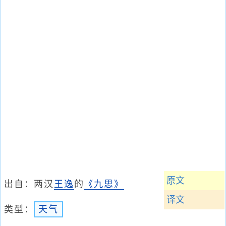
原文
出自：两汉
王逸
的
《九思》
译文
类型：
天气