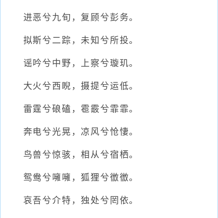
进恶兮九旬，复顾兮彭务。
拟斯兮二踪，未知兮所投。
谣吟兮中野，上察兮璇玑。
大火兮西睨，摄提兮运低。
雷霆兮硠磕，雹霰兮霏霏。
奔电兮光晃，凉风兮怆悽。
鸟兽兮惊骇，相从兮宿栖。
鸳鸯兮噰噰，狐狸兮徾徾。
哀吾兮介特，独处兮罔依。