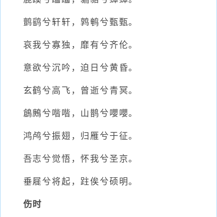
鹯鹞兮轩轩，鹑鹌兮甄甄。
哀我兮寡独，靡有兮齐伦。
意欲兮沉吟，迫日兮黄昏。
玄鹤兮高飞，曾逝兮青冥。
鶬鶊兮喈喈，山鹊兮嚶嚶。
鸿鸬兮振翅，归雁兮于征。
吾志兮觉悟，怀我兮圣京。
垂屣兮将起，跓俟兮硕明。
伤时