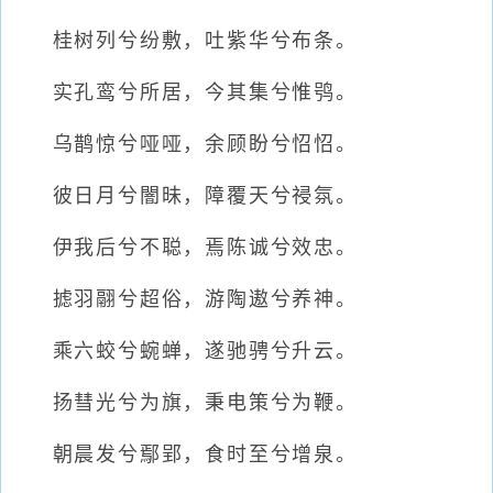
桂树列兮纷敷，吐紫华兮布条。
实孔鸾兮所居，今其集兮惟鸮。
乌鹊惊兮哑哑，余顾盼兮怊怊。
彼日月兮闇昧，障覆天兮祲氛。
伊我后兮不聪，焉陈诚兮效忠。
摅羽翮兮超俗，游陶遨兮养神。
乘六蛟兮蜿蝉，遂驰骋兮升云。
扬彗光兮为旗，秉电策兮为鞭。
朝晨发兮鄢郢，食时至兮增泉。