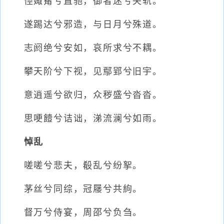
俓娵觜兮直驰，御者迷兮失轨。
遂踢达兮邪造，与日月兮殊道。
志阏绝兮安如，哀所求兮不耦。
攀天阶兮下视，见鄢郢兮旧宇。
意逍遥兮欲归，众秽盛兮沓沓。
思哽饐兮诘诎，涕流澜兮如雨。
悼乱
嗟嗟兮悲夫，殽乱兮纷挐。
茅丝兮同综，冠屦兮共絇。
督万兮侍宴，周邵兮负刍。