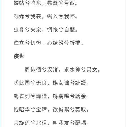
蝼蛄兮鸣东，蟊蠽兮号西。
蛓缘兮我裳，蠋入兮我怀。
虫豸兮夹余，惆怅兮自悲。
伫立兮忉怛，心结縎兮折摧。
疾世
周徘徊兮汉渚，求水神兮灵女。
嗟此国兮无良，媒女诎兮謰謱。
鴳雀列兮譁讙，鸲鹆鸣兮聒余。
抱昭华兮宝璋，欲衒鬻兮莫取。
言旋迈兮北徂，叫我友兮配耦。