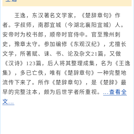
王逸，东汉著名文学家，《楚辞章句》作
者。字叔师，南郡宜城（今湖北襄阳宜城）人。
安帝时为校书郎，顺帝时官侍中。官至豫州刺
史，豫章太守。参加编修《东观汉纪》，尤擅长
文学，所著赋、诔、书、论及杂文21篇，又做
《汉诗》123篇，后人将其整理成集，名为《王逸
集》，多已亡佚，唯有《楚辞章句》一种完整地
流传下来了。所作《楚辞章句》，是《楚辞》最
早的完整注本，颇为后世学者所重视。
...查看全
文...