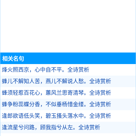
相关名句
烽火照西京，心中自不平。
全诗赏析
蜂儿不解知人苦，燕儿不解说人愁。
全诗赏析
蜂须轻惹百花心，蕙风兰思寄清琴。
全诗赏析
蜂争粉蕊蝶分香，不似垂杨惜金缕。
全诗赏析
逢郎欲语低头笑，碧玉搔头落水中。
全诗赏析
逢流星兮问路，顾我指兮从左。
全诗赏析