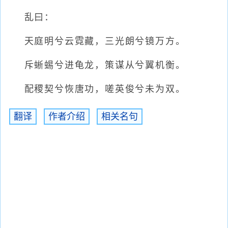
乱曰：
天庭明兮云霓藏，三光朗兮镜万方。
斥蜥蜴兮进龟龙，策谋从兮翼机衡。
配稷契兮恢唐功，嗟英俊兮未为双。
翻译
作者介绍
相关名句