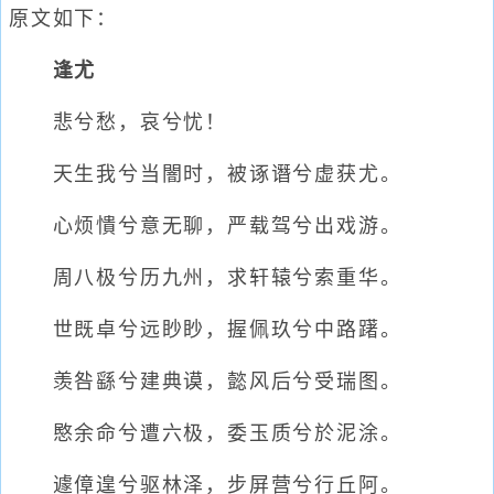
原文如下：
逢尤
悲兮愁，哀兮忧！
天生我兮当闇时，被诼谮兮虚获尤。
心烦憒兮意无聊，严载驾兮出戏游。
周八极兮历九州，求轩辕兮索重华。
世既卓兮远眇眇，握佩玖兮中路躇。
羡咎繇兮建典谟，懿风后兮受瑞图。
愍余命兮遭六极，委玉质兮於泥涂。
遽傽遑兮驱林泽，步屏营兮行丘阿。