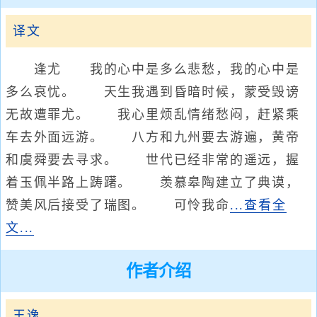
译文
逢尤 我的心中是多么悲愁，我的心中是
多么哀忧。 天生我遇到昏暗时候，蒙受毁谤
无故遭罪尤。 我心里烦乱情绪愁闷，赶紧乘
车去外面远游。 八方和九州要去游遍，黄帝
和虞舜要去寻求。 世代已经非常的遥远，握
着玉佩半路上踌躇。 羡慕皋陶建立了典谟，
赞美风后接受了瑞图。 可怜我命
...查看全
文...
作者介绍
王逸