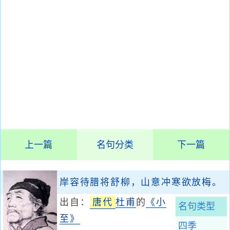
上一篇
名句分类
下一篇
岸容待腊将舒柳，山意冲寒欲放梅。
出自：
唐代
杜甫
的
《小
名句类型
至》
四季