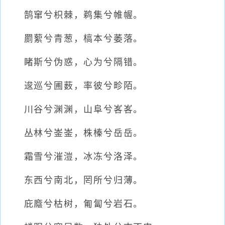
鹄窜兮枳棘，鹈集兮帷幄。
罽蕠兮青葱，槁本兮萎落。
睹斯兮伪惑，心为兮隔错。
逡巡兮圃薮，率彼兮畛陌。
川谷兮渊渊，山阜兮峉峉。
丛林兮崟崟，株榛兮岳岳。
霜雪兮漼溰，冰冻兮洛泽。
东西兮南北，罔所兮归薄。
庇廕兮枯树，匍匐兮岩石。