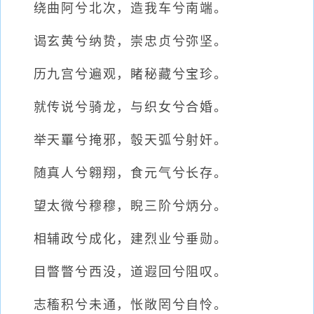
绕曲阿兮北次，造我车兮南端。
谒玄黄兮纳贽，崇忠贞兮弥坚。
历九宫兮遍观，睹秘藏兮宝珍。
就传说兮骑龙，与织女兮合婚。
举天罼兮掩邪，彀天弧兮射奸。
随真人兮翱翔，食元气兮长存。
望太微兮穆穆，睨三阶兮炳分。
相辅政兮成化，建烈业兮垂勋。
目瞥瞥兮西没，道遐回兮阻叹。
志稸积兮未通，怅敞罔兮自怜。