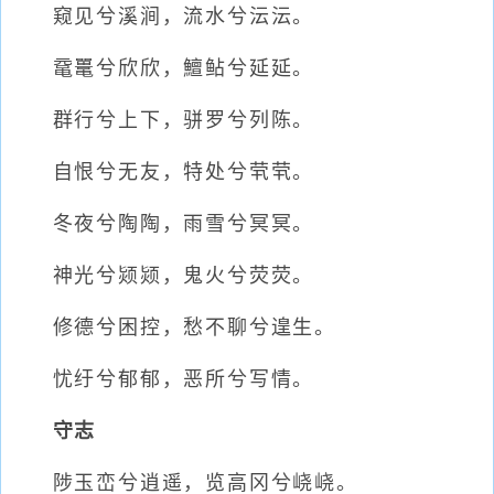
窥见兮溪涧，流水兮沄沄。
鼋鼍兮欣欣，鱣鲇兮延延。
群行兮上下，骈罗兮列陈。
自恨兮无友，特处兮茕茕。
冬夜兮陶陶，雨雪兮冥冥。
神光兮颎颎，鬼火兮荧荧。
修德兮困控，愁不聊兮遑生。
忧纡兮郁郁，恶所兮写情。
守志
陟玉峦兮逍遥，览高冈兮峣峣。