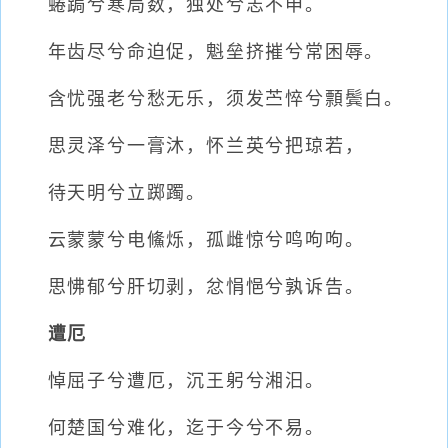
蜷跼兮寒局数，独处兮志不申。
年齿尽兮命迫促，魁垒挤摧兮常困辱。
含忧强老兮愁无乐，须发苎悴兮顠鬓白。
思灵泽兮一膏沐，怀兰英兮把琼若，
待天明兮立踯躅。
云蒙蒙兮电鯈烁，孤雌惊兮鸣呴呴。
思怫郁兮肝切剥，忿悁悒兮孰诉告。
遭厄
悼屈子兮遭厄，沉王躬兮湘汨。
何楚国兮难化，迄于今兮不易。