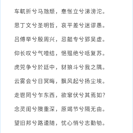
车軏折兮马虺颓，惷怅立兮涕滂沱。
思丁文兮圣明哲，哀平差兮迷谬愚。
吕傅举兮殷周兴，忌嚭专兮郢吴虚。
仰长叹兮气噎结，悒殟绝兮咶复苏。
虎兕争兮於廷中，豺狼斗兮我之隅。
云雾会兮日冥晦，飘风起兮扬尘埃。
走鬯罔兮乍东西，欲窜伏兮其焉如？
念灵闺兮隩重深，原竭节兮隔无由。
望旧邦兮路逶随，忧心悄兮志勤劬。