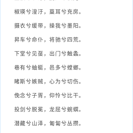
椒瑛兮湟汙，葈耳兮充房。
摄衣兮缓带，操我兮墨阳。
昇车兮命仆，将驰兮四荒。
下堂兮见虿，出门兮触螽。
巷有兮蚰蜓，邑多兮螳螂。
睹斯兮嫉贼，心为兮切伤。
俛念兮子胥，仰怜兮比干。
投剑兮脱冕，龙屈兮蜿蟤。
潜藏兮山泽，匍匐兮丛攒。