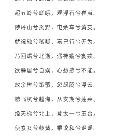
超五岭兮嵯峨，观浮石兮崔嵬。
陟丹山兮炎野，屯余车兮黄支。
就祝融兮稽疑，嘉己行兮无为。
乃回朅兮北逝，遇神孈兮宴娭。
欲静居兮自娱，心愁慼兮不能。
放余辔兮策驷，忽飙腾兮浮云。
蹠飞杭兮越海，从安期兮蓬莱。
缘天梯兮北上，登太一兮玉台。
使素女兮鼓簧，乘戈和兮讴谣。