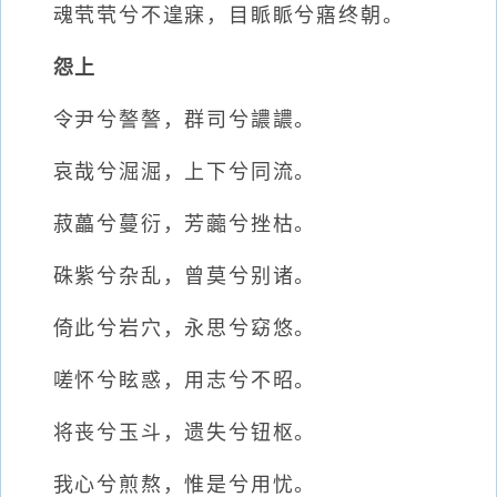
魂茕茕兮不遑寐，目眽眽兮寤终朝。
怨上
令尹兮謷謷，群司兮譨譨。
哀哉兮淈淈，上下兮同流。
菽藟兮蔓衍，芳虈兮挫枯。
硃紫兮杂乱，曾莫兮别诸。
倚此兮岩穴，永思兮窈悠。
嗟怀兮眩惑，用志兮不昭。
将丧兮玉斗，遗失兮钮枢。
我心兮煎熬，惟是兮用忧。