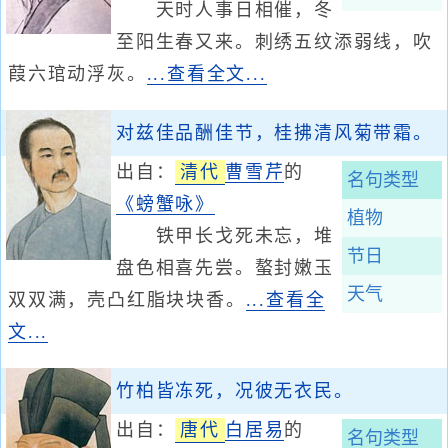
天时人事日相催，冬
至阳生春又来。刺绣五纹添弱线，吹
葭六琯动浮灰。
...查看全文...
对兹佳品酬佳节，桂拂清风菊带霜。
出自：
清代
曹雪芹
的
名句类型
《螃蟹咏》
植物
铁甲长戈死未忘，堆
节日
盘色相喜先尝。螯封嫩玉
天气
双双满，壳凸红脂块块香。
...查看全
文...
竹柏皆冻死，况彼无衣民。
出自：
唐代
白居易
的
名句类型