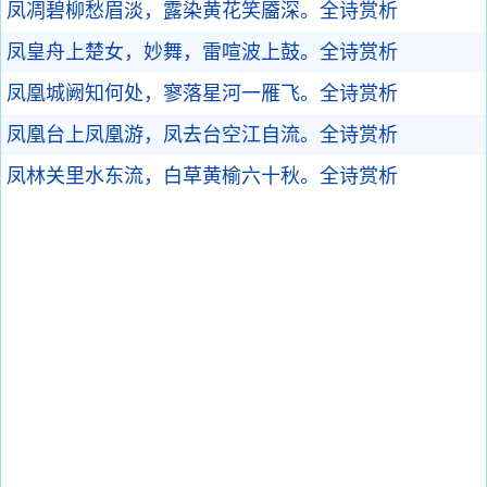
凤凋碧柳愁眉淡，露染黄花笑靥深。
全诗赏析
凤皇舟上楚女，妙舞，雷喧波上鼓。
全诗赏析
凤凰城阙知何处，寥落星河一雁飞。
全诗赏析
凤凰台上凤凰游，凤去台空江自流。
全诗赏析
凤林关里水东流，白草黄榆六十秋。
全诗赏析