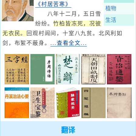
《村居苦寒》
植物
八年十二月，五日雪
生活
纷纷。
竹柏皆冻死，况彼
无衣民。
回观村闾间，十室八九贫。北风利如
剑，布絮不蔽身。
...查看全文...
翻译