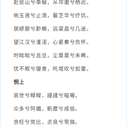
赴昆山兮馽騄，从邛遨兮栖迟。
吮玉液兮止渴，齧芝华兮疗饥。
居嵺廓兮尠畴，远梁昌兮几迷。
望江汉兮濩渃，心紧絭兮伤怀。
时昢昢兮且旦，尘莫莫兮未晞。
忧不暇兮寝食，吒增叹兮如雷。
悯上
哀世兮睩睩，諓諓兮嗌喔。
众多兮阿媚，骪靡兮成俗。
贪枉兮党比，贞良兮茕独。