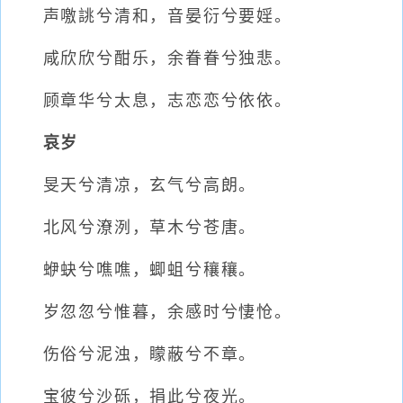
声噭誂兮清和，音晏衍兮要婬。
咸欣欣兮酣乐，余眷眷兮独悲。
顾章华兮太息，志恋恋兮依依。
哀岁
旻天兮清凉，玄气兮高朗。
北风兮潦洌，草木兮苍唐。
蛜蚗兮噍噍，蝍蛆兮穰穰。
岁忽忽兮惟暮，余感时兮悽怆。
伤俗兮泥浊，矇蔽兮不章。
宝彼兮沙砾，捐此兮夜光。