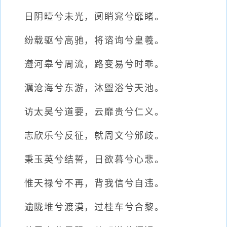
日阴曀兮未光，阒睄窕兮靡睹。
纷载驱兮高驰，将谘询兮皇羲。
遵河皋兮周流，路变易兮时乖。
濿沧海兮东游，沐盥浴兮天池。
访太昊兮道要，云靡贵兮仁义。
志欣乐兮反征，就周文兮邠歧。
秉玉英兮结誓，日欲暮兮心悲。
惟天禄兮不再，背我信兮自违。
逾陇堆兮渡漠，过桂车兮合黎。