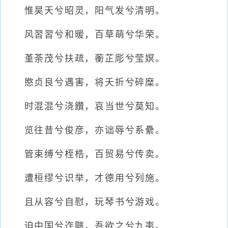
惟昊天兮昭灵，阳气发兮清明。
风習習兮和暖，百草萌兮华荣。
堇荼茂兮扶疏，蘅芷彫兮莹嫇。
愍贞良兮遇害，将夭折兮碎糜。
时混混兮浇饡，哀当世兮莫知。
览往昔兮俊彦，亦诎辱兮系纍。
管束缚兮桎梏，百贸易兮传卖。
遭桓缪兮识举，才德用兮列施。
且从容兮自慰，玩琴书兮游戏。
迫中国兮迮陿，吾欲之兮九夷。