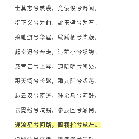
士莫志兮羔裘，竞佞谀兮谗阋。
指正义兮为曲，訿玉璧兮为石。
殦雕游兮华屋，鵔鸃栖兮柴蔟。
起奋迅兮奔走，违群小兮謑訽。
载青云兮上昇，適昭明兮所处。
蹑天衢兮长驱，踵九阳兮戏荡。
越云汉兮南济，秣余马兮河鼓。
云霓纷兮晻翳，参辰回兮颠倒。
逢流星兮问路，顾我指兮从左。