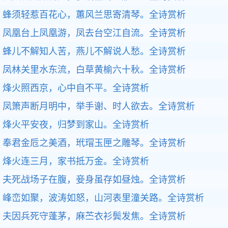
蜂须轻惹百花心，蕙风兰思寄清琴。
全诗赏析
凤凰台上凤凰游，凤去台空江自流。
全诗赏析
蜂儿不解知人苦，燕儿不解说人愁。
全诗赏析
凤林关里水东流，白草黄榆六十秋。
全诗赏析
烽火照西京，心中自不平。
全诗赏析
凤箫声断月明中，举手谢、时人欲去。
全诗赏析
烽火平安夜，归梦到家山。
全诗赏析
奉君金卮之美酒，玳瑁玉匣之雕琴。
全诗赏析
烽火连三月，家书抵万金。
全诗赏析
夫死战场子在腹，妾身虽存如昼烛。
全诗赏析
峰峦如聚，波涛如怒，山河表里潼关路。
全诗赏析
夫因兵死守蓬茅，麻苎衣衫鬓发焦。
全诗赏析