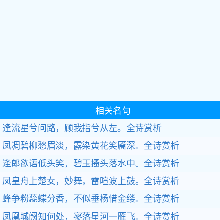
相关名句
逢流星兮问路，顾我指兮从左。
全诗赏析
凤凋碧柳愁眉淡，露染黄花笑靥深。
全诗赏析
逢郎欲语低头笑，碧玉搔头落水中。
全诗赏析
凤皇舟上楚女，妙舞，雷喧波上鼓。
全诗赏析
蜂争粉蕊蝶分香，不似垂杨惜金缕。
全诗赏析
凤凰城阙知何处，寥落星河一雁飞。
全诗赏析