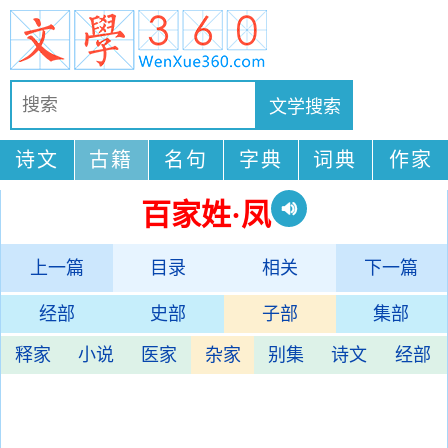
诗文
古籍
名句
字典
词典
作家
百家姓·凤
上一篇
目录
相关
下一篇
经部
史部
子部
集部
释家
小说
医家
杂家
别集
诗文
经部