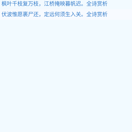
枫叶千枝复万枝，江桥掩映暮帆迟。
全诗赏析
伏波惟愿裹尸还，定远何须生入关。
全诗赏析