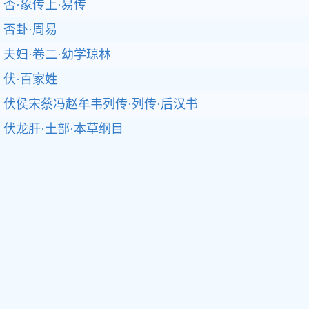
否·象传上·易传
否卦·周易
夫妇·卷二·幼学琼林
伏·百家姓
伏侯宋蔡冯赵牟韦列传·列传·后汉书
伏龙肝·土部·本草纲目