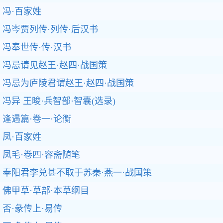
冯·百家姓
冯岑贾列传·列传·后汉书
冯奉世传·传·汉书
冯忌请见赵王·赵四·战国策
冯忌为庐陵君谓赵王·赵四·战国策
冯异 王晙·兵智部·智囊(选录)
逢遇篇·卷一·论衡
凤·百家姓
凤毛·卷四·容斋随笔
奉阳君李兑甚不取于苏秦·燕一·战国策
佛甲草·草部·本草纲目
否·彖传上·易传