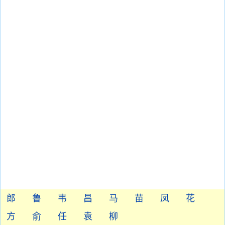
郎
鲁
韦
昌
马
苗
凤
花
方
俞
任
袁
柳