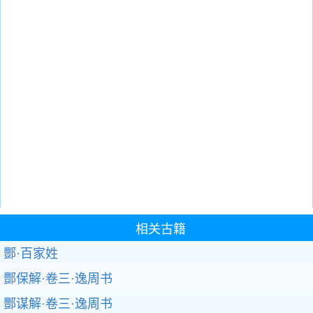
相关古籍
酆·百家姓
酆保解·卷三·逸周书
酆谋解·卷三·逸周书