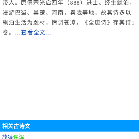
带人。唐僖宗光启四年（888）进士。终生飘泊，
漫游巴蜀、吴楚、河南，秦陇等地，故其诗多以
飘泊生活为题材，情调苍凉。《全唐诗》存其诗1
卷。
...查看全文...
相关古诗文
放猿
许浑