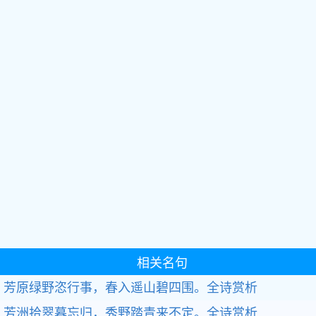
相关名句
芳原绿野恣行事，春入遥山碧四围。全诗赏析
芳洲拾翠暮忘归，秀野踏青来不定。全诗赏析