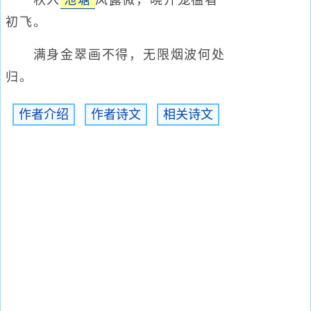
秋入
池塘
风露微，晓开笼槛看
初飞。
满身金翠画不得，无限烟波何处
归。
作者介绍
作者诗文
相关诗文