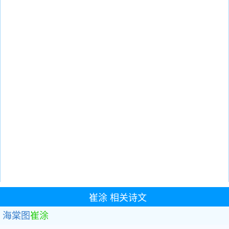
崔涂
相关诗文
海棠图
崔涂