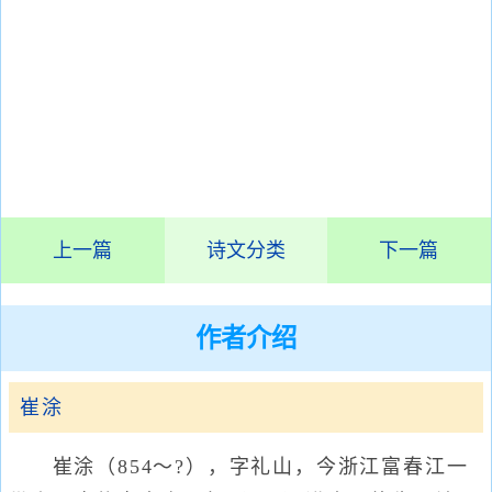
上一篇
诗文分类
下一篇
作者介绍
崔涂
崔涂（854～?），字礼山，今浙江富春江一