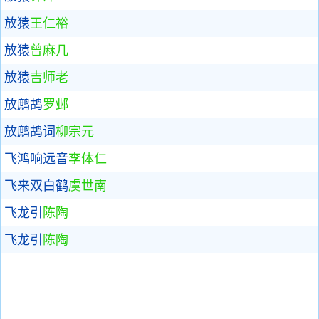
放猿
王仁裕
放猿
曾麻几
放猿
吉师老
放鹧鸪
罗邺
放鹧鸪词
柳宗元
飞鸿响远音
李体仁
飞来双白鹤
虞世南
飞龙引
陈陶
飞龙引
陈陶