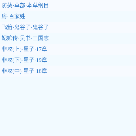
防葵·草部·本草纲目
房·百家姓
飞箝·鬼谷子·鬼谷子
妃嫔传·吴书·三国志
非攻(上)·墨子·17章
非攻(下)·墨子·19章
非攻(中)·墨子·18章