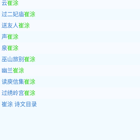
云
崔涂
过二妃庙
崔涂
送友人
崔涂
声
崔涂
泉
崔涂
巫山旅别
崔涂
幽兰
崔涂
读庾信集
崔涂
过绣岭宫
崔涂
崔涂
诗文目录