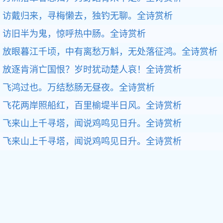
访戴归来，寻梅懒去，独钓无聊。全诗赏析
访旧半为鬼，惊呼热中肠。全诗赏析
放眼暮江千顷，中有离愁万斛，无处落征鸿。全诗赏析
放逐肯消亡国恨？岁时犹动楚人哀！全诗赏析
飞鸿过也。万结愁肠无昼夜。全诗赏析
飞花两岸照船红，百里榆堤半日风。全诗赏析
飞来山上千寻塔，闻说鸡鸣见日升。全诗赏析
飞来山上千寻塔，闻说鸡鸣见日升。全诗赏析