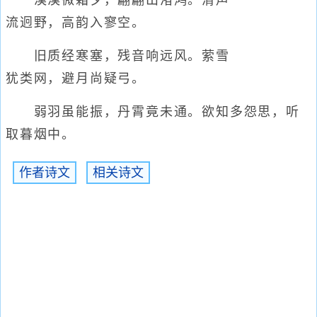
漠漠微霜夕，翩翩出渚鸿。清声
流迥野，高韵入寥空。
旧质经寒塞，残音响远风。萦雪
犹类网，避月尚疑弓。
弱羽虽能振，丹霄竟未通。欲知多怨思，听
取暮烟中。
作者诗文
相关诗文