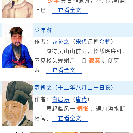
少年
分日作遨游，不用清明兼
上巳。
...查看全文...
少年游
作者：
晁补之
（
宋代
辽朝
金朝
）
愿得吴山山前雨，长恁晚廉纤。
不见楼头婵娟月，且
寂寞
、闭窗
眠。
...查看全文...
梦微之（十二年八月二十日夜）
作者：
白居易
（
唐代
）
晨起临风一
惆怅
，通川湓水断
相闻。
...查看全文...