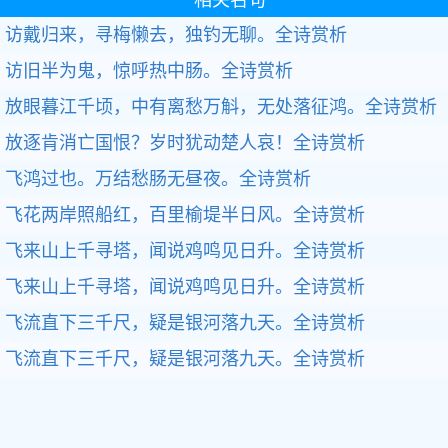
访戴归来，寻梅懒去，独钓无聊。全诗赏析
访旧半为鬼，惊呼热中肠。全诗赏析
放眼暮江千顷，中有离愁万斛，无处落征鸿。全诗赏析
放逐肯消亡国恨？岁时犹动楚人哀！全诗赏析
飞鸿过也。万结愁肠无昼夜。全诗赏析
飞花两岸照船红，百里榆堤半日风。全诗赏析
飞来山上千寻塔，闻说鸡鸣见日升。全诗赏析
飞来山上千寻塔，闻说鸡鸣见日升。全诗赏析
飞流直下三千尺，疑是银河落九天。全诗赏析
飞流直下三千尺，疑是银河落九天。全诗赏析