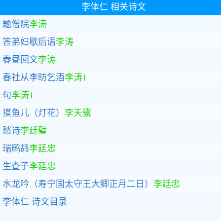
李体仁
相关诗文
题僧院
李涛
答弟妇歇后语
李涛
春昼回文
李涛
春社从李昉乞酒
李涛1
句
李涛1
摸鱼儿（灯花）
李天骥
愁诗
李廷璧
瑞鹧鸪
李廷忠
生查子
李廷忠
水龙吟（寿宁国太守王大卿正月二日）
李廷忠
李体仁
诗文目录