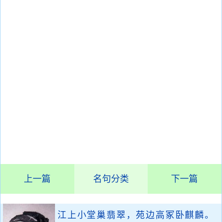
上一篇
名句分类
下一篇
江上小堂巢翡翠，苑边高冢卧麒麟。