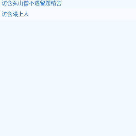
访含弘山僧不遇留题精舍
访含曦上人