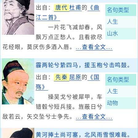
出自：
唐代
杜甫
的
《曲
名句类型
江二首》
人生
一片花飞减却春，风
山水
飘万点正愁人。且看欲尽
花经眼，莫厌伤多酒入唇。
...查看全文...
霾两轮兮絷四马，援玉枹兮击鸣鼓。
出自：
先秦
屈原
的
《国
名句类型
殇》
人生
操吴戈兮被犀甲，车
动物
错毂兮短兵接。旌蔽日兮
敌若云，矢交坠兮士争先。
...查看全文...
黄河捧土尚可塞，北风雨雪恨难裁。