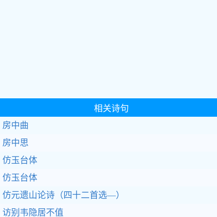
相关诗句
房中曲
房中思
仿玉台体
仿玉台体
仿元遗山论诗（四十二首选—）
访别韦隐居不值