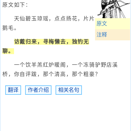
原文如下：
天仙碧玉琼瑶，点点扬花，片片
原文
鹅毛。
注释
访戴归来，寻梅懒去，独钓无
聊。
一个饮羊羔红炉暖阁，一个冻骑驴野店溪
桥，你自评跋，那个清高，那个粗豪？
翻译
作者介绍
相关名句