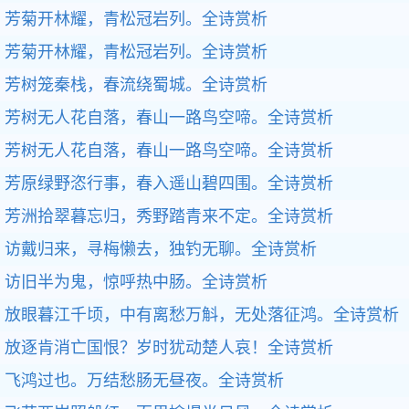
芳菊开林耀，青松冠岩列。
全诗赏析
芳菊开林耀，青松冠岩列。
全诗赏析
芳树笼秦栈，春流绕蜀城。
全诗赏析
芳树无人花自落，春山一路鸟空啼。
全诗赏析
芳树无人花自落，春山一路鸟空啼。
全诗赏析
芳原绿野恣行事，春入遥山碧四围。
全诗赏析
芳洲拾翠暮忘归，秀野踏青来不定。
全诗赏析
访戴归来，寻梅懒去，独钓无聊。
全诗赏析
访旧半为鬼，惊呼热中肠。
全诗赏析
放眼暮江千顷，中有离愁万斛，无处落征鸿。
全诗赏析
放逐肯消亡国恨？岁时犹动楚人哀！
全诗赏析
飞鸿过也。万结愁肠无昼夜。
全诗赏析