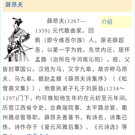
薛昂夫
薛昂夫(1267—
介绍
1359) 元代散曲家。回
鹘（即今维吾尔族）人。原名薛超
吾，以第一字为姓。先世内迁，居怀
孟路（治所在今河南沁阳）。祖、父
皆封覃国公。汉姓为马，又字九皋，故亦称马昂
夫、马九皋。据赵孟頫《薛昂夫诗集序》（《松
雪斋文集》），他曾执弟子礼于刘辰翁(1234～
1297)门下，约可推知他生年约在元初至元年间。
历官江西省令史，佥典瑞院事、太平路总管、衢
州路总管等职。薛昂夫善篆书，有诗名，诗集已
佚。诗作存于《皇元风雅后集》、《元诗选》等