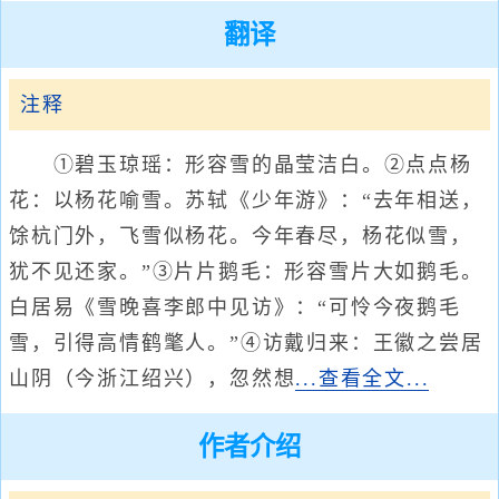
翻译
注释
①碧玉琼瑶：形容雪的晶莹洁白。②点点杨
花：以杨花喻雪。苏轼《少年游》：“去年相送，
馀杭门外，飞雪似杨花。今年春尽，杨花似雪，
犹不见还家。”③片片鹅毛：形容雪片大如鹅毛。
白居易《雪晚喜李郎中见访》：“可怜今夜鹅毛
雪，引得高情鹤氅人。”④访戴归来：王徽之尝居
山阴（今浙江绍兴），忽然想
...查看全文...
作者介绍