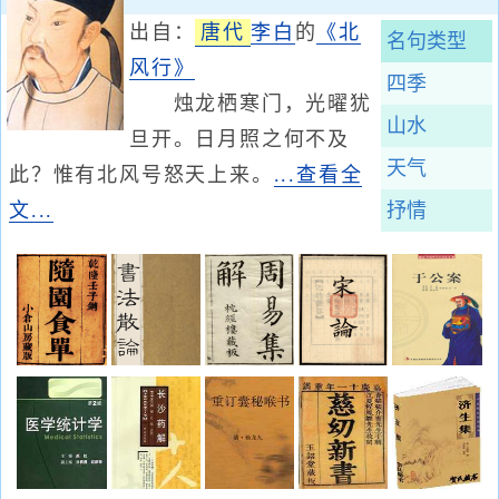
出自：
唐代
李白
的
《北
名句类型
风行》
四季
烛龙栖寒门，光曜犹
山水
旦开。日月照之何不及
天气
此？惟有北风号怒天上来。
...查看全
文...
抒情