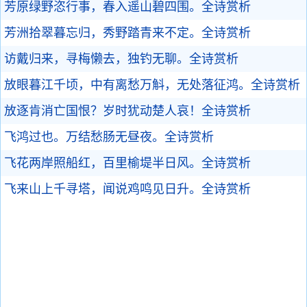
芳原绿野恣行事，春入遥山碧四围。
全诗赏析
芳洲拾翠暮忘归，秀野踏青来不定。
全诗赏析
访戴归来，寻梅懒去，独钓无聊。
全诗赏析
放眼暮江千顷，中有离愁万斛，无处落征鸿。
全诗赏析
放逐肯消亡国恨？岁时犹动楚人哀！
全诗赏析
飞鸿过也。万结愁肠无昼夜。
全诗赏析
飞花两岸照船红，百里榆堤半日风。
全诗赏析
飞来山上千寻塔，闻说鸡鸣见日升。
全诗赏析