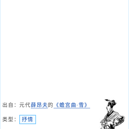
出自：元代
薛昂夫
的
《蟾宫曲·雪》
类型：
抒情