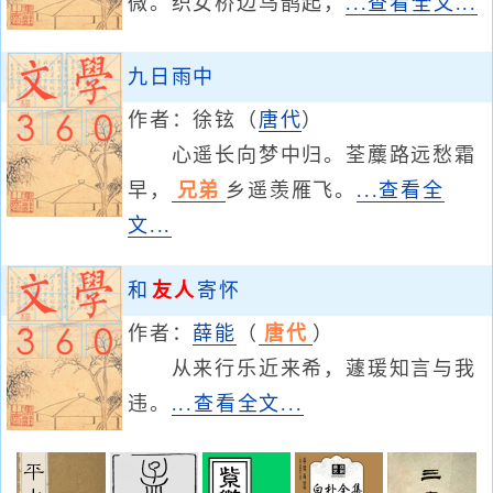
微。织女桥边乌鹊起，
...查看全文...
九日雨中
作者：
徐铉
（
唐代
）
心遥长向梦中归。荃蘪路远愁霜
早，
兄弟
乡遥羡雁飞。
...查看全
文...
和
友人
寄怀
作者：
薛能
（
唐代
）
从来行乐近来希，蘧瑗知言与我
违。
...查看全文...