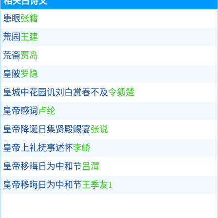
相关古诗文
患眼
张籍
荒园
王建
荒斋
贾岛
皇陂
罗隐
皇城中花园讥刘白赏春不及
令狐楚
皇帝感词
卢纶
皇帝降诞日集贤殿赐宴
张说
皇帝上礼抚事述怀
李峤
皇帝移晦日为中和节
吕渭
皇帝移晦日为中和节
王季友1