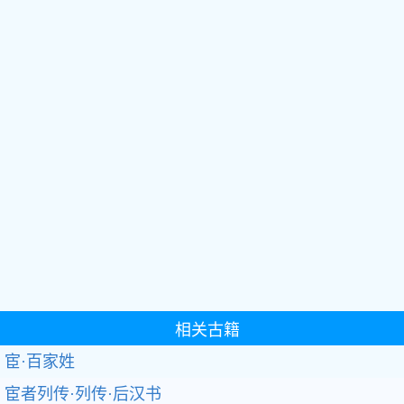
相关古籍
宦·百家姓
宦者列传·列传·后汉书