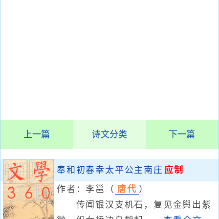
上一篇
诗文分类
下一篇
奉和初春幸太平公主南庄
应制
作者：
李邕
（
唐代
）
传闻银汉支机石，复见金舆出紫