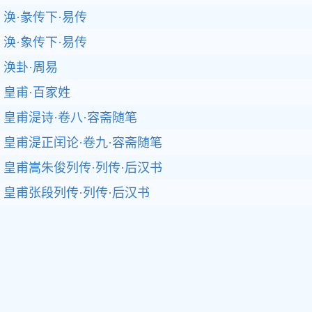
涣·彖传下·易传
涣·象传下·易传
涣卦·周易
皇甫·百家姓
皇甫湜诗·卷八·容斋随笔
皇甫湜正闰论·卷九·容斋随笔
皇甫嵩朱俊列传·列传·后汉书
皇甫张段列传·列传·后汉书