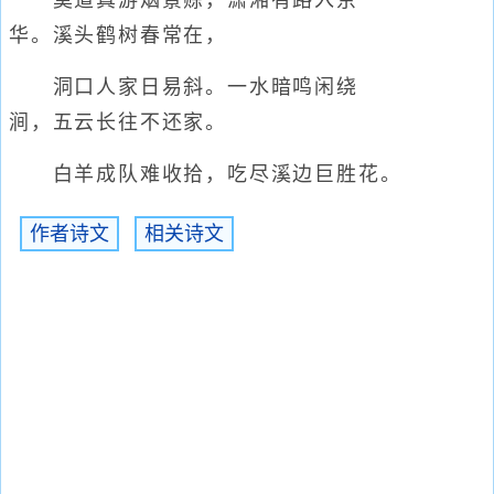
莫道真游烟景赊，潇湘有路入京
华。溪头鹤树春常在，
洞口人家日易斜。一水暗鸣闲绕
涧，五云长往不还家。
白羊成队难收拾，吃尽溪边巨胜花。
作者诗文
相关诗文