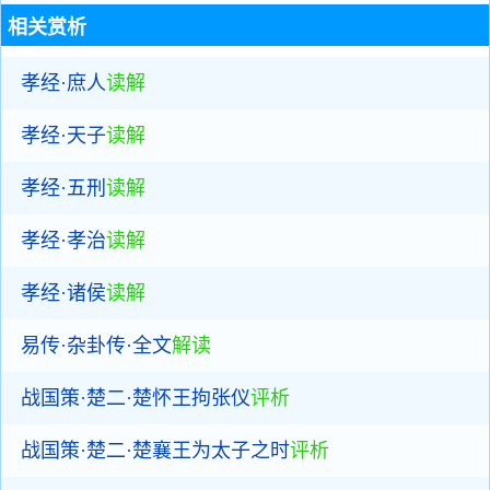
相关赏析
孝经·庶人
读解
孝经·天子
读解
孝经·五刑
读解
孝经·孝治
读解
孝经·诸侯
读解
易传·杂卦传·全文
解读
战国策·楚二·楚怀王拘张仪
评析
战国策·楚二·楚襄王为太子之时
评析