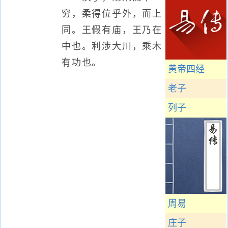
穷，柔得位乎外，而上
同。王假有庙，王乃在
中也。利涉大川，乘木
有功也。
黄帝四经
老子
列子
周易
庄子