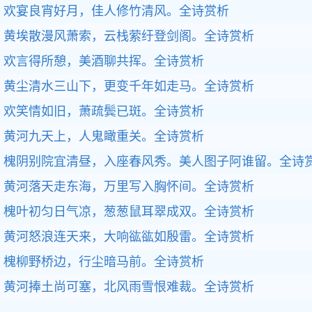
欢宴良宵好月，佳人修竹清风。
全诗赏析
黄埃散漫风萧索，云栈萦纡登剑阁。
全诗赏析
欢言得所憩，美酒聊共挥。
全诗赏析
黄尘清水三山下，更变千年如走马。
全诗赏析
欢笑情如旧，萧疏鬓已斑。
全诗赏析
黄河九天上，人鬼瞰重关。
全诗赏析
槐阴别院宜清昼，入座春风秀。美人图子阿谁留。
全诗
黄河落天走东海，万里写入胸怀间。
全诗赏析
槐叶初匀日气凉，葱葱鼠耳翠成双。
全诗赏析
黄河怒浪连天来，大响谹谹如殷雷。
全诗赏析
槐柳野桥边，行尘暗马前。
全诗赏析
黄河捧土尚可塞，北风雨雪恨难裁。
全诗赏析