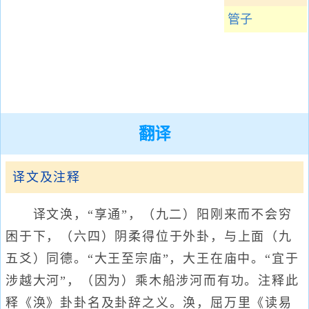
管子
翻译
译文及注释
译文涣，“享通”，（九二）阳刚来而不会穷
困于下，（六四）阴柔得位于外卦，与上面（九
五爻）同德。“大王至宗庙”，大王在庙中。“宜于
涉越大河”，（因为）乘木船涉河而有功。注释此
释《涣》卦卦名及卦辞之义。涣，屈万里《读易