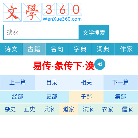
诗文
古籍
名句
字典
词典
作家
易传·彖传下·涣
上一篇
目录
相关
下一篇
经部
史部
子部
集部
杂史
正史
兵家
道家
法家
农家
儒家