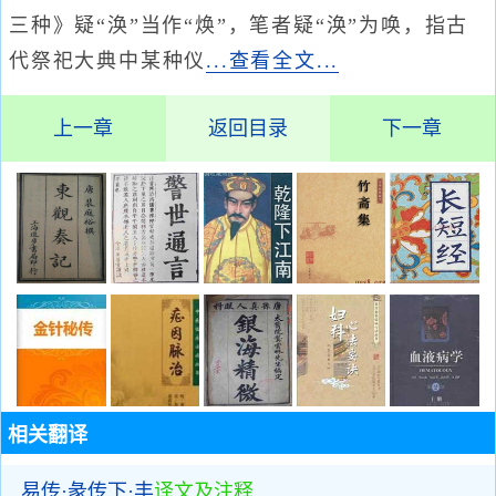
三种》疑“涣”当作“焕”，笔者疑“涣”为唤，指古
代祭祀大典中某种仪
...查看全文...
上一章
返回目录
下一章
相关翻译
易传·彖传下·丰
译文及注释