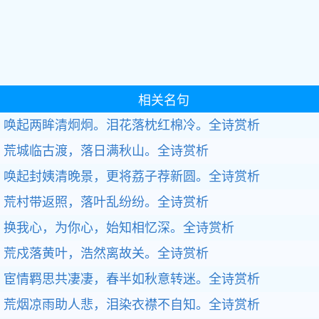
相关名句
唤起两眸清炯炯。泪花落枕红棉冷。
全诗赏析
荒城临古渡，落日满秋山。
全诗赏析
唤起封姨清晚景，更将荔子荐新圆。
全诗赏析
荒村带返照，落叶乱纷纷。
全诗赏析
换我心，为你心，始知相忆深。
全诗赏析
荒戍落黄叶，浩然离故关。
全诗赏析
宦情羁思共凄凄，春半如秋意转迷。
全诗赏析
荒烟凉雨助人悲，泪染衣襟不自知。
全诗赏析