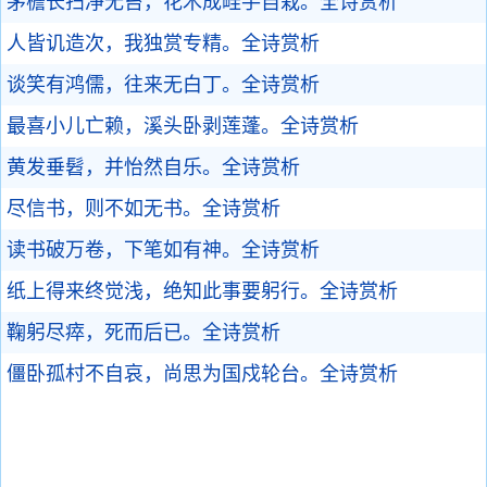
茅檐长扫净无苔，花木成畦手自栽。
全诗赏析
人皆讥造次，我独赏专精。
全诗赏析
谈笑有鸿儒，往来无白丁。
全诗赏析
最喜小儿亡赖，溪头卧剥莲蓬。
全诗赏析
黄发垂髫，并怡然自乐。
全诗赏析
尽信书，则不如无书。
全诗赏析
读书破万卷，下笔如有神。
全诗赏析
纸上得来终觉浅，绝知此事要躬行。
全诗赏析
鞠躬尽瘁，死而后已。
全诗赏析
僵卧孤村不自哀，尚思为国戍轮台。
全诗赏析