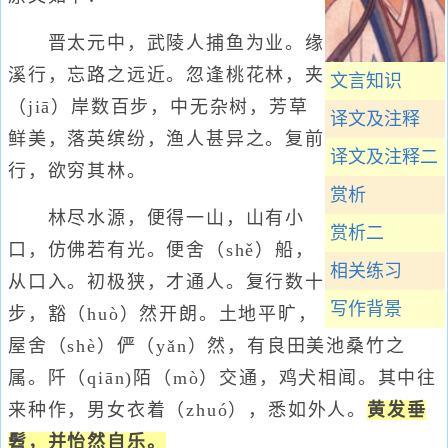
晋太元中，武陵人捕鱼为业。缘
溪行，忘路之远近。忽逢桃花林，夹
文言知识
（jiā）岸数百步，中无杂树，芳草
译文及注释
鲜美，落英缤纷，渔人甚异之。复前
译文及注释二
行，欲穷其林。
赏析
林尽水源，便得一山，山有小
赏析二
口，仿佛若有光。便舍（shě）船，
相关练习
从口入。初极狭，才通人。复行数十
写作背景
步，豁（huò）然开朗。土地平旷，
屋舍（shè）俨（yǎn）然，有良田美池桑竹之
属。阡（qiān)陌（mò）交通，鸡犬相闻。其中往
来种作，男女衣着（zhuó），悉如外人。
黄发垂
髫，并怡然自乐。