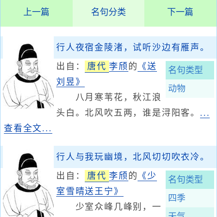
上一篇
名句分类
下一篇
行人夜宿金陵渚，试听沙边有雁声。
出自：
唐代
李颀
的
《送
名句类型
刘昱》
动物
八月寒苇花，秋江浪
头白。北风吹五两，谁是浔阳客。
...
查看全文...
行人与我玩幽境，北风切切吹衣冷。
出自：
唐代
李颀
的
《少
名句类型
室雪晴送王宁》
四季
少室众峰几峰别，一
天气