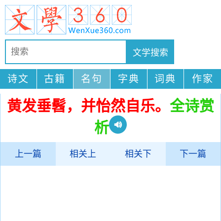
诗文
古籍
名句
字典
词典
作家
黄发垂髫，并怡然自乐。
全诗赏
析
上一篇
相关上
相关下
下一篇