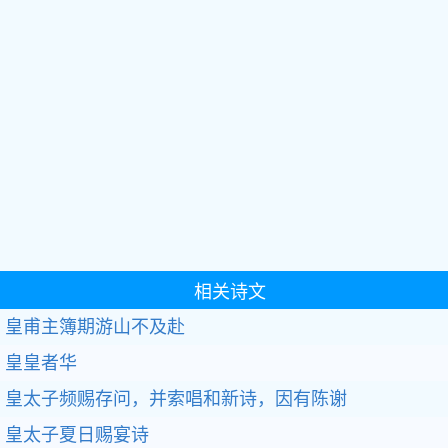
相关诗文
皇甫主簿期游山不及赴
皇皇者华
皇太子频赐存问，并索唱和新诗，因有陈谢
皇太子夏日赐宴诗