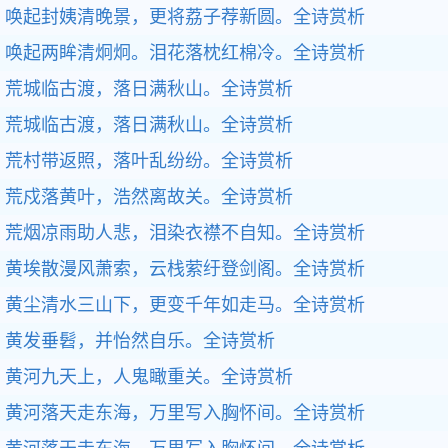
唤起封姨清晚景，更将荔子荐新圆。
全诗赏析
唤起两眸清炯炯。泪花落枕红棉冷。
全诗赏析
荒城临古渡，落日满秋山。
全诗赏析
荒城临古渡，落日满秋山。
全诗赏析
荒村带返照，落叶乱纷纷。
全诗赏析
荒戍落黄叶，浩然离故关。
全诗赏析
荒烟凉雨助人悲，泪染衣襟不自知。
全诗赏析
黄埃散漫风萧索，云栈萦纡登剑阁。
全诗赏析
黄尘清水三山下，更变千年如走马。
全诗赏析
黄发垂髫，并怡然自乐。
全诗赏析
黄河九天上，人鬼瞰重关。
全诗赏析
黄河落天走东海，万里写入胸怀间。
全诗赏析