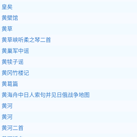
皇矣
黄檗馆
黄草
黄草峡听柔之琴二首
黄巢军中谣
黄犊子谣
黄冈竹楼记
黄葛篇
黄海舟中日人索句并见日俄战争地图
黄河
黄河
黄河二首