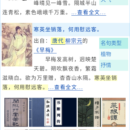
峰晴见一峰雪。隔城半山
连青松，素色峨峨千万重。
...查看全文...
寒英坐销落，何用慰远客。
出自：
唐代
柳宗元
的
名句类型
《早梅》
植物
早梅发高树，迥映楚
抒情
天碧。朔吹飘夜香，繁霜
滋晓白。欲为万里赠，杳杳山水隔。
寒英坐销
落，何用慰远客。
...查看全文...