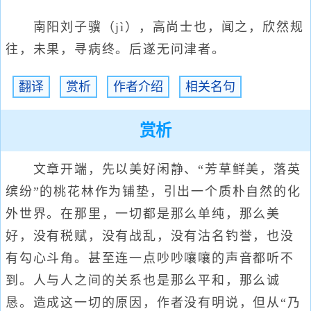
南阳刘子骥（jì），高尚士也，闻之，欣然规
往，未果，寻病终。后遂无问津者。
翻译
赏析
作者介绍
相关名句
赏析
文章开端，先以美好闲静、“芳草鲜美，落英
缤纷”的桃花林作为铺垫，引出一个质朴自然的化
外世界。在那里，一切都是那么单纯，那么美
好，没有税赋，没有战乱，没有沽名钓誉，也没
有勾心斗角。甚至连一点吵吵嚷嚷的声音都听不
到。人与人之间的关系也是那么平和，那么诚
恳。造成这一切的原因，作者没有明说，但从“乃