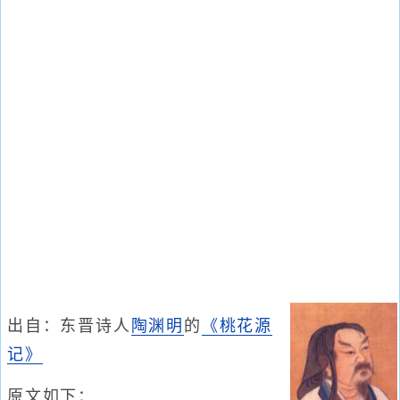
出自：东晋诗人
陶渊明
的
《桃花源
记》
原文如下：