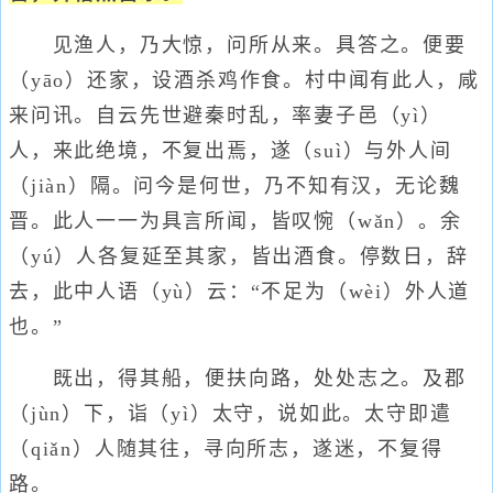
见渔人，乃大惊，问所从来。具答之。便要
（yāo）还家，设酒杀鸡作食。村中闻有此人，咸
来问讯。自云先世避秦时乱，率妻子邑（yì）
人，来此绝境，不复出焉，遂（suì）与外人间
（jiàn）隔。问今是何世，乃不知有汉，无论魏
晋。此人一一为具言所闻，皆叹惋（wǎn）。余
（yú）人各复延至其家，皆出酒食。停数日，辞
去，此中人语（yù）云：“不足为（wèi）外人道
也。”
既出，得其船，便扶向路，处处志之。及郡
（jùn）下，诣（yì）太守，说如此。太守即遣
（qiǎn）人随其往，寻向所志，遂迷，不复得
路。