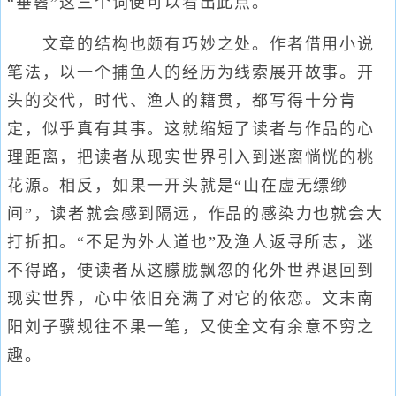
“垂髫”这三个词便可以看出此点。
文章的结构也颇有巧妙之处。作者借用小说
笔法，以一个捕鱼人的经历为线索展开故事。开
头的交代，时代、渔人的籍贯，都写得十分肯
定，似乎真有其事。这就缩短了读者与作品的心
理距离，把读者从现实世界引入到迷离惝恍的桃
花源。相反，如果一开头就是“山在虚无缥缈
间”，读者就会感到隔远，作品的感染力也就会大
打折扣。“不足为外人道也”及渔人返寻所志，迷
不得路，使读者从这朦胧飘忽的化外世界退回到
现实世界，心中依旧充满了对它的依恋。文末南
阳刘子骥规往不果一笔，又使全文有余意不穷之
趣。