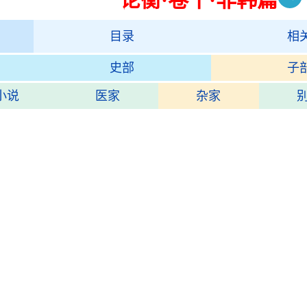
目录
相
史部
子
小说
医家
杂家