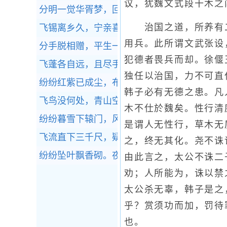
议，犹魏文式段干木之
分明一觉华胥梦，回首东风泪满衣。
全诗赏析
治国之道，所养有二
飞锡离乡久，宁亲喜腊初。
全诗赏析
用兵。此所谓文武张设
分手脱相赠，平生一片心。
全诗赏析
犯德者畏兵而却。徐偃
飞蓬各自远，且尽手中杯。
全诗赏析
独任以治国，力不可直
纷纷红紫已成尘，布谷声中夏令新。
全诗赏析
韩子必有无德之患。凡
飞鸟没何处，青山空向人。
全诗赏析
木不仕於魏矣。性行清
纷纷暮雪下辕门，风掣红旗冻不翻。
全诗赏析
是谓人无性行，草木无
飞流直下三千尺，疑是银河落九天。
全诗赏析
之，终无其化。尧不诛
纷纷坠叶飘香砌。夜寂静，寒声碎。
全诗赏析
由此言之，太公不诛二
劝；人所能为，诛以禁
太公杀无辜，韩子是之
乎？赏须功而加，罚待
也。