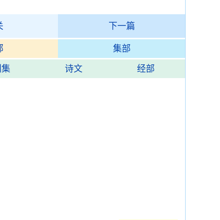
关
下一篇
部
集部
别集
诗文
经部