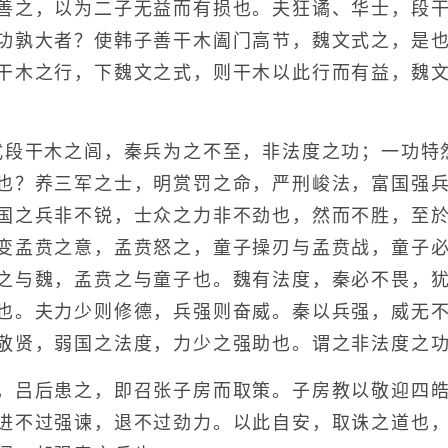
善之，以为二子无益而有损也。夫狂谲、华士，段
功孰大者？使韩子善干木阖门高节，魏文式之，是
干木之行，下魏文之式，则干木以此行而有益，魏
干木之闾，秦兵为之不至，非法度之功；一功特然
也？养三军之士，明赏罚之命，严刑峻法，富国强
国之兵非不锐，士众之力非不劲也，然而不胜，至
变孟贲之意，孟贲怒之，童子操刃与孟贲战，童子
之与魏，孟贲之与童子也。魏有法度，秦必不畏，
也。夫力少则修德，兵强则奋威。秦以兵强，威无
敬贤，弱国之法度，力少之强助也。谓之非法度之
吕后患之，即召张子房而取策。子房教以敬迎四皓
进不过强谏，退不过劲力。以此自安，取诛之道也
更寒。
全诗赏析