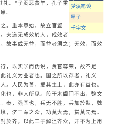
其礼。”子贡恶费羊，孔子重
梦溪笔谈
乱患。
墨子
之。重本尊始，故立官置
千字文
也。夫道无成效於人，成效者
者。故事或无益，而益者须之；无效，而效
行，以实学而伪说，贪官尊荣，故不足
，此礼义为业者也。国之所以存者，礼义
之人。人民为善，爱其主上，此亦有益也。
上化也，非人所见。段干木阖门不出，魏文
亡。秦，强国也，兵无不胜，兵加於魏，魏
之境，济三军之众，功莫大焉，赏莫先焉。
公封於齐，以此二子解沮齐众，开不为上用