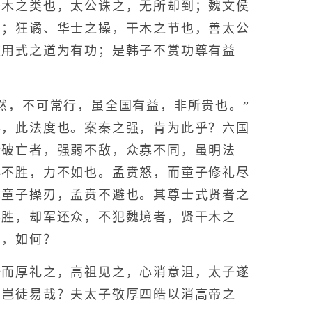
干木之类也，太公诛之，无所却到；魏文侯
也；狂谲、华士之操，干木之节也，善太公
文用式之道为有功；是韩子不赏功尊有益
，不可常行，虽全国有益，非所贵也。”
兵，此法度也。案秦之强，肯为此乎？六国
於破亡者，强弱不敌，众寡不同，虽明法
必不胜，力不如也。孟贲怒，而童子修礼尽
犹童子操刃，孟贲不避也。其尊士式贤者之
不胜，却军还众，不犯魏境者，贤干木之
功，如何？
而厚礼之，高祖见之，心消意沮，太子遂
，岂徒易哉？夫太子敬厚四皓以消高帝之