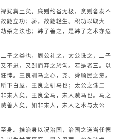
禄犹粪土矣。廉则约省无极，贪则奢泰不
，故能立功；骄，故能轻生。积功以取大
致劫杀之法也；韩子善之，是韩子之术亦危
二子之类也，周公礼之，太公诛之，二子
马又不进，又刭而弃之於沟。若是者三。以
无狂悖。王良驯马之心，尧、舜顺民之意。
之所下白屋，王良之驯马也；太公之诛二
而非宋人矣。王良全马，宋人贼马也。马之
，贼善人矣。如非宋人，宋人之术与太公
至身。推治身以况治国，治国之道当任德