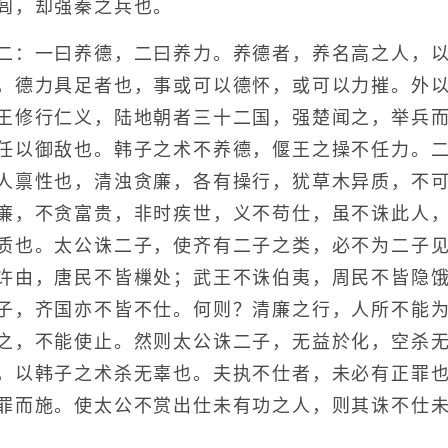
闾，却强秦之兵也。
：一曰养德，二曰养力。养德者，养名高之人，以
，德力具足者也，事或可以德怀，或可以力摧。外
王修行仁义，陆地朝者三十二国，强楚闻之，举兵
任以御敌也。韩子之术不养德，偃王之操不任力。
人禀性也，清浊贪廉，各有操行，犹草木异质，不
廉，不贪富贵，非时疾世，义不苟仕，虽不诛此人
质也。太公诛二子，使齐有二子之类，必不为二子
许由，唐民不皆樔处；武王不诛伯夷，周民不皆隐
子，齐国亦不皆不仕。何则？清廉之行，人所不能
之，不能使止。然则太公诛二子，无益於化，空杀
，以韩子之术杀无辜也。夫执不仕者，未必有正罪
罪而施。使太公不赏出仕未有功之人，则其诛不仕