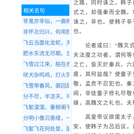
之路，同时诛之。韩子
相关名句
式之，却强秦而全魏。
非鬼亦非仙，一曲桃花水。
全诗赏析
诛之，非也。使韩子非
也。
非怀北归兴，何用胜羁愁。
全诗赏析
飞云当面化龙蛇，夭矫转空碧。
全诗赏析
论者或曰：“魏文式段
肥水东流无尽期。当初不合种相思。
全诗赏析
夫法度之功者，谓何等
飞雪过江来，船在赤栏桥侧。
全诗赏析
之亡，皆灭於秦兵。六
度，其何益哉？使童子
吠犬杂鸣鸡，灯火荧荧归路迷。
全诗赏析
敬，孟贲不忍犯也。秦
飞雪带春风，裴回乱绕空。
全诗赏析
闾，非徒童子修礼尽敬
分不尽，半凉天。可怜闲剩此婵娟。
全诗赏析
操，高魏文之礼也。夫
飞絮濛濛。垂柳阑干尽日风。
全诗赏析
高皇帝议欲废太子，
分明小像沉香缕，一片伤心欲画难。
全诗赏析
安。使韩子为吕后议，
飞絮飞花何处是，层冰积雪摧残，疏疏一树五