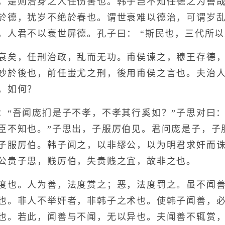
，是则治身之人任伤害也。韩子岂不知任德之为善
於德，犹岁不绝於春也。谓世衰难以德治，可谓岁
，人君不以衰世屏德。孔子曰： “斯民也，三代所以
矣，任刑治政，乱而无功。甫侯谏之，穆王存德，
妙於後也，前任蚩尤之刑，後用甫侯之言也。夫治
，如何？
吾闻庞扪是子不孝，不孝其行奚如？”子思对曰：
臣不知也。”子思出，子服厉伯见。君问庞是子，子
子服厉伯。韩子闻之，以非缪公，以为明君求奸而
公贵子思，贱厉伯，失贵贱之宜，故非之也。
也。人为善，法度赏之；恶，法度罚之。虽不闻善
也。非人不举奸者，非韩子之术也。使韩子闻善，
也。若此，闻善与不闻，无以异也。夫闻善不辄赏