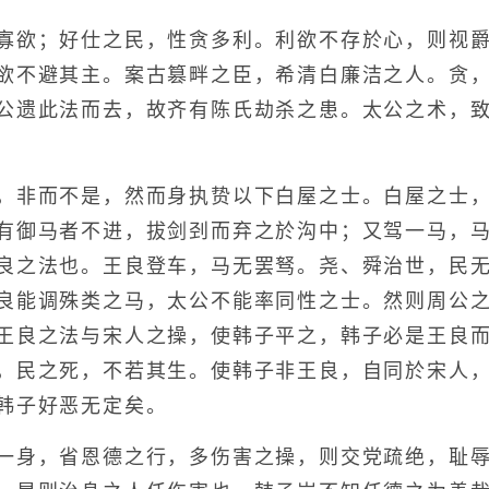
欲；好仕之民，性贪多利。利欲不存於心，则视爵
欲不避其主。案古篡畔之臣，希清白廉洁之人。贪
公遗此法而去，故齐有陈氏劫杀之患。太公之术，
非而不是，然而身执贽以下白屋之士。白屋之士，
有御马者不进，拔剑刭而弃之於沟中；又驾一马，
良之法也。王良登车，马无罢驽。尧、舜治世，民
良能调殊类之马，太公不能率同性之士。然则周公
王良之法与宋人之操，使韩子平之，韩子必是王良
，民之死，不若其生。使韩子非王良，自同於宋人
韩子好恶无定矣。
身，省恩德之行，多伤害之操，则交党疏绝，耻辱