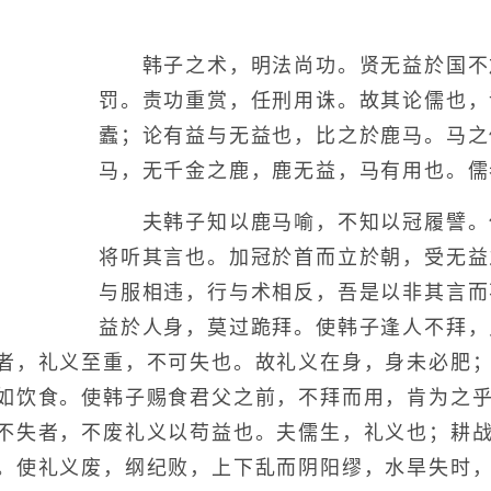
韩子之术，明法尚功。贤无益於国不
罚。责功重赏，任刑用诛。故其论儒也，
蠹；论有益与无益也，比之於鹿马。马之
马，无千金之鹿，鹿无益，马有用也。儒
夫韩子知以鹿马喻，不知以冠履譬。
将听其言也。加冠於首而立於朝，受无益
与服相违，行与术相反，吾是以非其言而
益於人身，莫过跪拜。使韩子逢人不拜，
者，礼义至重，不可失也。故礼义在身，身未必肥
如饮食。使韩子赐食君父之前，不拜而用，肯为之
不失者，不废礼义以苟益也。夫儒生，礼义也；耕
。使礼义废，纲纪败，上下乱而阴阳缪，水旱失时