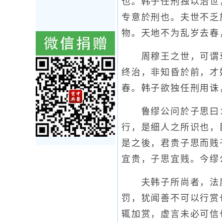
也。韩子任刑独以治世
专意於刑也。夫世不乏
物。天地不为乱岁去春
周穆王之世，可谓衰
终治，非知昏於前，才
春。韩子欲独任刑用诛
鲁缪公问於子思曰：“
行，是细人之所识也，
是之後，君贵子思而贱
宜贵，子思宜贱。今缪
夫韩子所尚者，法度
罚，犹闻善不可以行赏
辄加赏，虚言未必可信