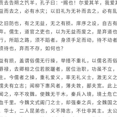
贡去告朔之饩羊，孔子曰：“赐也！尔爱其羊，我爱
益而去之，必有水灾；以旧礼为无补而去之，必有
旧防也，有之无益，无之有损。庠序之设，自古有
弃。儒生，道官之吏也，以为无益而废之，是弃道
行，所蹈之路，须不蹈者。身须手足而动，待不动
须待也，弃而不存，如何也？
有损，盖谓俗儒无行操，举措不重礼，以儒名而俗
爵禄，去卿相之位若脱躧者，居位治职，功虽不立
主。今儒者之操，重礼爱义，率无礼义士，激无义
懦夫有立志；闻柳下惠风者，薄夫敦，鄙夫宽。此
闻之，卒不攻魏。使魏无干木，秦兵入境，境土危
血千里。今魏文式阖门之士，却强秦之兵，全魏国
、华士，二人昆弟也，义不降志，不仕非其主。太