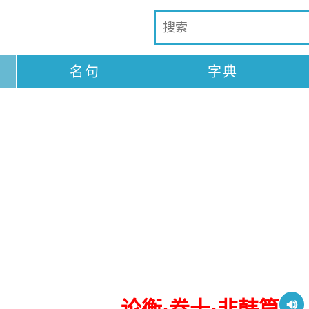
名句
字典
论衡·卷十·非韩篇