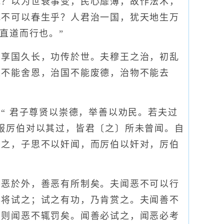
哉？以为世衰事变，民心靡薄，故作法术，
乱不可以春生乎？人君治一国，犹天地生万
直道而行也。”
享国久长，功传於世。夫穆王之治，初乱
人不能舍恩，治国不能废德，治物不能去
“ 君子尊贤以崇德，举善以劝民。若夫过
服厉伯对以其过，皆君〔之〕所未曾闻。自
诛之，子思不以奸闻，而厉伯以奸对，厉伯
恶於外，善恶有所制矣。夫闻恶不可以行
必将试之；试之有功，乃肯赏之。夫闻善不
，则闻恶不辄罚矣。闻善必试之，闻恶必考