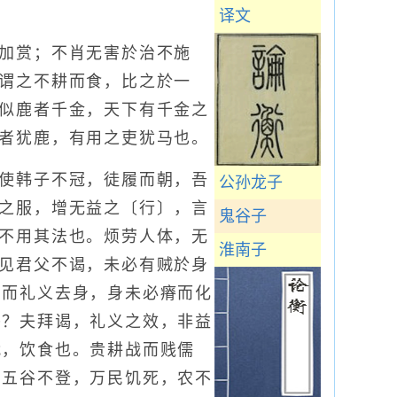
译文
加赏；不肖无害於治不施
谓之不耕而食，比之於一
似鹿者千金，天下有千金之
者犹鹿，有用之吏犹马也。
使韩子不冠，徒履而朝，吾
公孙龙子
之服，增无益之〔行〕，言
鬼谷子
不用其法也。烦劳人体，无
淮南子
见君父不谒，未必有贼於身
；而礼义去身，身未必瘠而化
乎？夫拜谒，礼义之效，非益
战，饮食也。贵耕战而贱儒
，五谷不登，万民饥死，农不