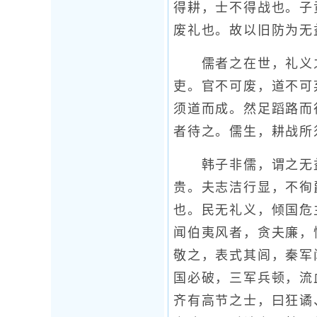
得耕，士不得战也。子
废礼也。故以旧防为无
儒者之在世，礼义之
吏。官不可废，道不可
须道而成。然足蹈路而
者待之。儒生，耕战所
韩子非儒，谓之无益
贵。夫志洁行显，不徇
也。民无礼义，倾国危
闻伯夷风者，贪夫廉，
敬之，表式其闾，秦军
国必破，三军兵顿，流
齐有高节之士，曰狂谲