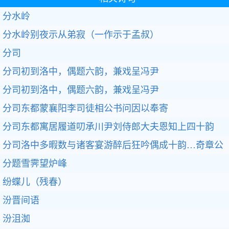
分水岭
分水岭别夜示从弟寂（一作示于孟叔）
分司
分司初到洛中，偶题六韵，兼戏呈冯尹
分司初到洛中，偶题六韵，兼戏呈冯尹
分司东都蒙襄阳李司徒相公书问因以奉寄
分司东都寓居履道叨承川尹刘侍郎大夫恩知上四十韵
分司洛中多暇数与诸客宴游醉后狂吟偶成十韵…奇章公
分题雪霁望炉峰
纷蝶儿（残春）
汾晋间语
汾沮洳