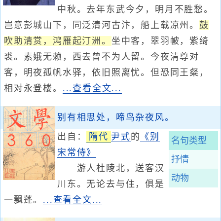
中秋。去年东武今夕，明月不胜愁。
岂意彭城山下，同泛清河古汴，船上载凉州。
鼓
吹助清赏，鸿雁起汀洲。
坐中客，翠羽帔，紫绮
裘。素娥无赖，西去曾不为人留。今夜清尊对
客，明夜孤帆水驿，依旧照离忧。但恐同王粲，
相对永登楼。
...查看全文...
别有相思处，啼鸟杂夜风。
出自：
隋代
尹式
的
《别
名句类型
宋常侍》
抒情
游人杜陵北，送客汉
动物
川东。无论去与住，俱是
一飘蓬。
...查看全文...