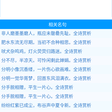
相关名句
非人磨墨墨磨人，瓶应未罄罍先耻。
全诗赏析
肥水东流无尽期。当初不合种相思。
全诗赏析
吠犬杂鸣鸡，灯火荧荧归路迷。
全诗赏析
分不尽，半凉天。可怜闲剩此婵娟。
全诗赏析
分明小像沉香缕，一片伤心欲画难。
全诗赏析
分明一觉华胥梦，回首东风泪满衣。
全诗赏析
分手脱相赠，平生一片心。
全诗赏析
分手脱相赠，平生一片心。
全诗赏析
纷纷红紫已成尘，布谷声中夏令新。
全诗赏析