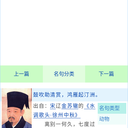
上一篇
名句分类
下一篇
鼓吹助清赏，鸿雁起汀洲。
出自：
宋
辽
金
苏辙
的
《水
名句类型
调歌头·徐州中秋》
动物
离别一何久，七度过