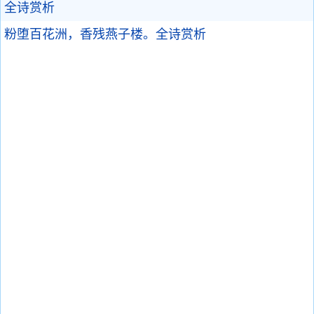
全诗赏析
粉堕百花洲，香残燕子楼。
全诗赏析