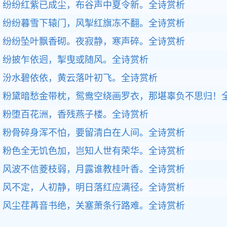
纷纷红紫已成尘，布谷声中夏令新。
全诗赏析
纷纷暮雪下辕门，风掣红旗冻不翻。
全诗赏析
纷纷坠叶飘香砌。夜寂静，寒声碎。
全诗赏析
纷披乍依迥，掣曳或随风。
全诗赏析
汾水碧依依，黄云落叶初飞。
全诗赏析
粉黛暗愁金带枕，鸳鸯空绕画罗衣，那堪辜负不思归！
粉堕百花洲，香残燕子楼。
全诗赏析
粉骨碎身浑不怕，要留清白在人间。
全诗赏析
粉色全无饥色加，岂知人世有荣华。
全诗赏析
风波不信菱枝弱，月露谁教桂叶香。
全诗赏析
风不定，人初静，明日落红应满径。
全诗赏析
风尘荏苒音书绝，关塞萧条行路难。
全诗赏析