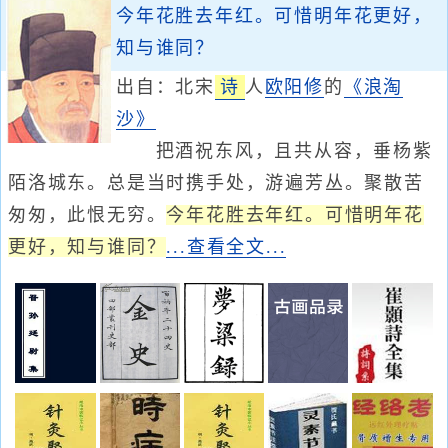
今年花胜去年红。可惜明年花更好，
知与谁同？
出自：北宋
诗
人
欧阳修
的
《浪淘
沙》
把酒祝东风，且共从容，垂杨紫
陌洛城东。总是当时携手处，游遍芳丛。聚散苦
匆匆，此恨无穷。
今年花胜去年红。可惜明年花
更好，知与谁同？
...查看全文...