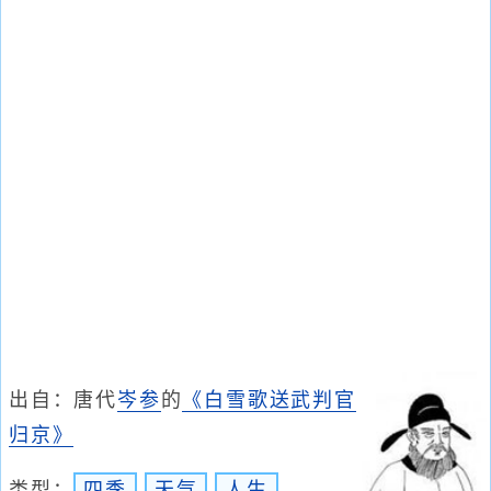
出自：唐代
岑参
的
《白雪歌送武判官
归京》
类型：
四季
天气
人生