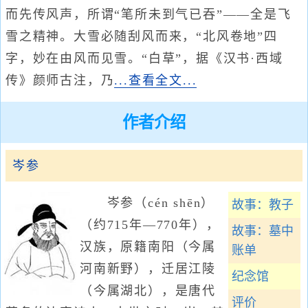
而先传风声，所谓“笔所未到气已吞”——全是飞
雪之精神。大雪必随刮风而来，“北风卷地”四
字，妙在由风而见雪。“白草”，据《汉书·西域
传》颜师古注，乃
...查看全文...
作者介绍
岑参
岑参（cén shēn）
故事：教子
（约715年—770年），
故事：墓中
汉族，原籍南阳（今属
账单
河南新野），迁居江陵
纪念馆
（今属湖北），是唐代
评价