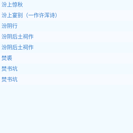
汾上惊秋
汾上宴别（一作许浑诗）
汾阴行
汾阴后土祠作
汾阴后土祠作
焚裘
焚书坑
焚书坑