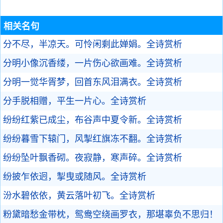
相关名句
分不尽，半凉天。可怜闲剩此婵娟。
全诗赏析
分明小像沉香缕，一片伤心欲画难。
全诗赏析
分明一觉华胥梦，回首东风泪满衣。
全诗赏析
分手脱相赠，平生一片心。
全诗赏析
纷纷红紫已成尘，布谷声中夏令新。
全诗赏析
纷纷暮雪下辕门，风掣红旗冻不翻。
全诗赏析
纷纷坠叶飘香砌。夜寂静，寒声碎。
全诗赏析
纷披乍依迥，掣曳或随风。
全诗赏析
汾水碧依依，黄云落叶初飞。
全诗赏析
粉黛暗愁金带枕，鸳鸯空绕画罗衣，那堪辜负不思归！