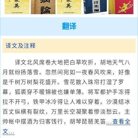
翻译
译文及注释
译文北风席卷大地把白草吹折，胡地天气八
月就纷扬落雪。忽然间宛如一夜春风吹来，好像
是千树万树梨花盛开。雪花散入珠帘打湿了罗
幕，狐裘穿不暖锦被也嫌单薄。将军都护手冻得
拉不开弓，铁甲冰冷得让人难以穿着。沙漠结冰
百丈纵横有裂纹，万里长空凝聚着惨淡愁云。主
帅帐中摆酒为归客饯行，胡琴琵琶羌笛
...查看全
文...