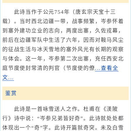
此诗当作于公元754年（唐玄宗天宝十三
载）。当时西北边疆一带，战事频繁，岑参怀着
到塞外建功立业的志向，两度出塞，久佐戎幕，
前后在边疆军队中生活了六年，因而对鞍马风尘
的征战生活与冰天雪地的塞外风光有长期的观察
与体会。这一年，岑参第二次出塞，充任西安北
庭节度使封常清的判官（节度使的僚
...查看全
文...
鉴赏
此诗是一首咏雪送人之作。杜甫在《渼陂
行》诗中说：“岑参兄弟皆好奇”。此诗就处处都
体现出一个“奇”字。此诗开篇就奇突。未及白雪