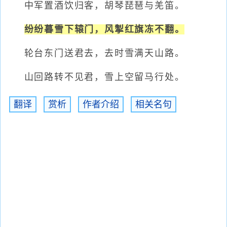
中军置酒饮归客，胡琴琵琶与羌笛。
纷纷暮雪下辕门，风掣红旗冻不翻。
轮台东门送君去，去时雪满天山路。
山回路转不见君，雪上空留马行处。
翻译
赏析
作者介绍
相关名句