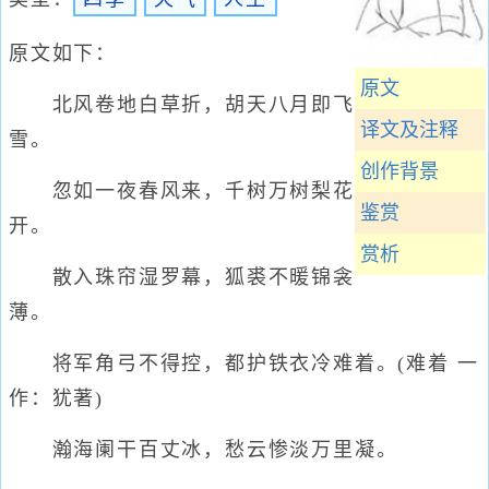
原文如下：
原文
北风卷地白草折，胡天八月即飞
译文及注释
雪。
创作背景
忽如一夜春风来，千树万树梨花
鉴赏
开。
赏析
散入珠帘湿罗幕，狐裘不暖锦衾
薄。
将军角弓不得控，都护铁衣冷难着。(难着 一
作：犹著)
瀚海阑干百丈冰，愁云惨淡万里凝。