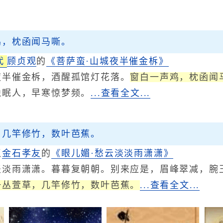
鸡，枕函闻马嘶。
代
顾贞观
的
《菩萨蛮·山城夜半催金柝》
催金柝，酒醒孤馆灯花落。
窗白一声鸡，枕函闻
独眠人，早寒惊梦频。
...查看全文...
，几竿修竹，数叶芭蕉。
辽
金
石孝友
的
《眼儿媚·愁云淡淡雨潇潇》
雨潇潇。暮暮复朝朝。别来应是，眉峰翠减，腕玉
一丛萱草，几竿修竹，数叶芭蕉。
...查看全文...