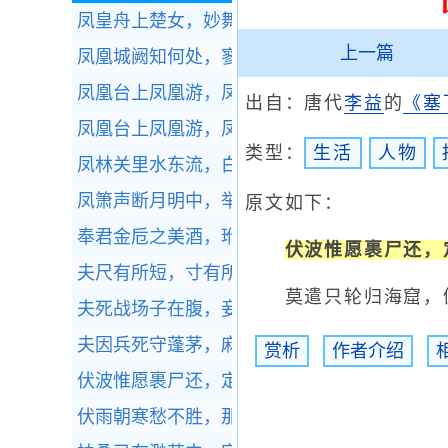
凤皇舟上楚女，妙舞，雷喧波上鼓。
全诗赏析
上一篇
凤凰城阙知何处，寥落星河一雁飞。
全诗赏析
凤凰台上凤凰游，凤去台空江自流。
全诗赏析
出自：唐代
李益
的
《塞
凤凰台上凤凰游，凤去台空江自流。
全诗赏析
类型：
生活
人物
凤林关里水东流，白草黄榆六十秋。
全诗赏析
凤箫声断月明中，举手谢、时人欲去。
全诗赏
原文如下：
奉君金卮之美酒，玳瑁玉匣之雕琴。
全诗赏析
伏波惟愿裹尸还，
夫尺有所短，寸有所长
全诗赏析
莫遣只轮归海窟，仍
夫死战场子在腹，妾身虽存如昼烛。
全诗赏析
夫因兵死守蓬茅，麻苎衣衫鬓发焦。
全诗赏析
赏析
作者介绍
伏波惟愿裹尸还，定远何须生入关。
全诗赏析
伏雨朝寒愁不胜，那能还傍杏花行。
全诗赏析