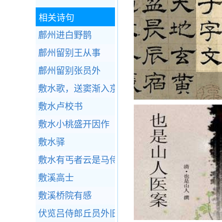
相关诗句
鄜州进白野鹊
鄜州留别王从事
鄜州留别张员外
敷水歌，送窦渐入京
敷水卢校书
敷水小桃盛开因作
敷水驿
敷水有丐者云是马侍中诸孙，悯而有赠
敷溪高士
敷溪桥院有感
伏览吕侍郎丘员外旧题十三代祖历山草堂诗因