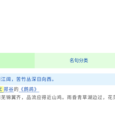
名句分类
湘江阔，苦竹丛深日向西。
代
郑谷
的
《鹧鸪》
锦翼齐，品流应得近山鸡。雨昏青草湖边过，花