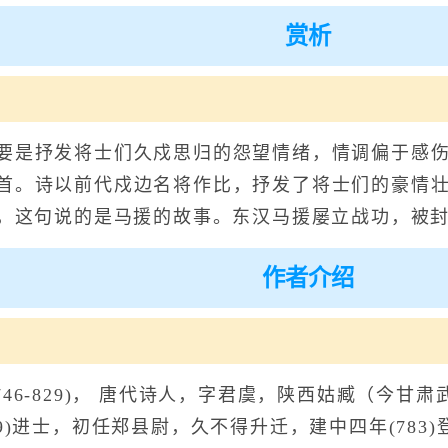
赏析
是抒发将士们久戍思归的怨望情绪，情调偏于感伤
首。诗以前代戍边名将作比，抒发了将士们的豪情
”，这句说的是马援的故事。东汉马援屡立战功，被
作者介绍
6-829)， 唐代诗人，字君虞，陕西姑臧（今甘
69)进士，初任郑县尉，久不得升迁，建中四年(78