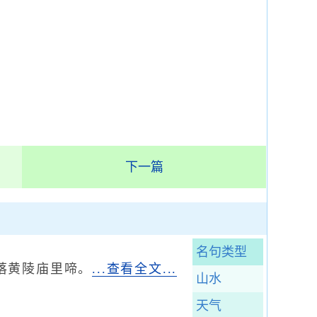
下一篇
名句类型
落黄陵庙里啼。
...查看全文...
山水
天气