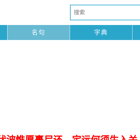
名句
字典
伏波惟愿裹尸还，定远何须生入关