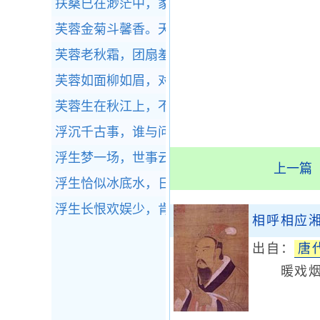
扶桑已在渺茫中，家在扶桑东更东。
全诗赏析
芙蓉金菊斗馨香。天气欲重阳。
全诗赏析
芙蓉老秋霜，团扇羞网尘。
全诗赏析
芙蓉如面柳如眉，对此如何不泪垂。
全诗赏析
芙蓉生在秋江上，不向东风怨未开。
全诗赏析
浮沉千古事，谁与问东流？
全诗赏析
浮生梦一场，世事云千变。
全诗赏析
上一篇
浮生恰似冰底水，日夜东流人不知。
全诗赏析
浮生长恨欢娱少，肯爱千金轻一笑。
全诗赏析
相呼相应
出自：
唐
暖戏烟芜