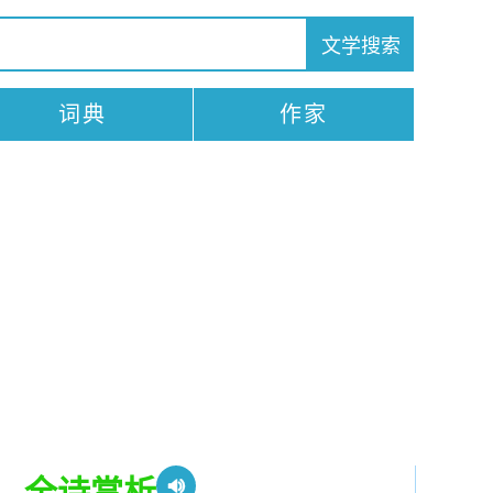
词典
作家
。
全诗赏析