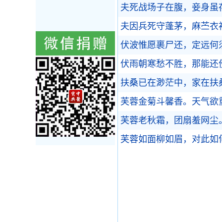
夫死战场子在腹，妾身虽
夫因兵死守蓬茅，麻苎衣
伏波惟愿裹尸还，定远何
伏雨朝寒愁不胜，那能还
扶桑已在渺茫中，家在扶
芙蓉金菊斗馨香。天气欲
芙蓉老秋霜，团扇羞网尘
芙蓉如面柳如眉，对此如