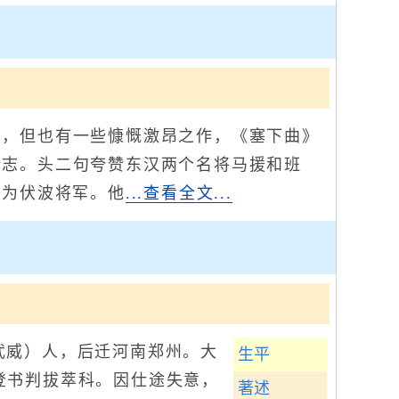
，但也有一些慷慨激昂之作，《塞下曲》
壮志。头二句夸赞东汉两个名将马援和班
封为伏波将军。他
...查看全文...
肃武威）人，后迁河南郑州。大
生平
3)登书判拔萃科。因仕途失意，
著述