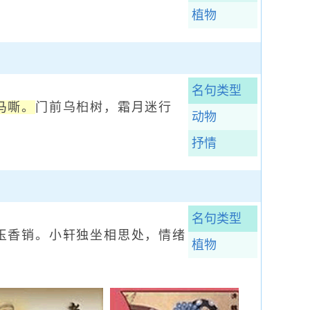
植物
名句类型
马嘶。
门前乌桕树，霜月迷行
动物
抒情
名句类型
香销。小轩独坐相思处，情绪
植物