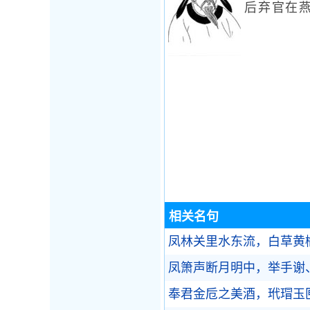
后弃官在
相关名句
凤林关里水东流，白草黄
凤箫声断月明中，举手谢
奉君金卮之美酒，玳瑁玉