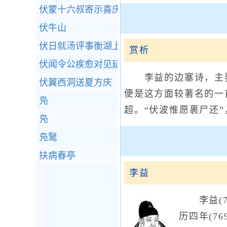
伏蒙十六叔寄示喜庆感怀三十韵因献之
伏牛山
伏日就汤评事衡湖上避暑
赏析
伏闻令公疾愈对见延英，因有贺诗远封投献
李益的边塞诗，主要
伏翼西洞送夏方庆
便是这方面较著名的一
凫
超。“伏波惟愿裹尸还
凫
凫鹥
扶病春亭
李益
李益(74
历四年(7