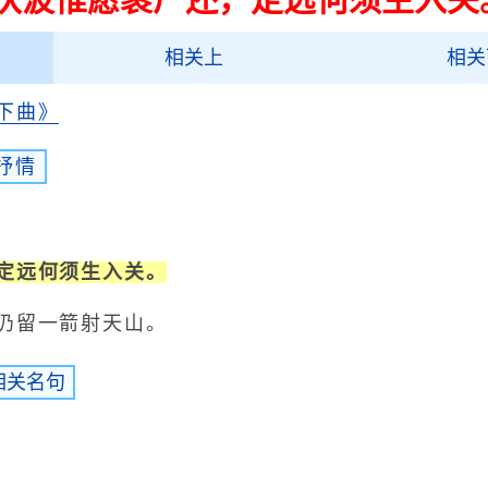
相关上
相关
下曲》
抒情
析
定远何须生入关。
留一箭射天山。
相关名句