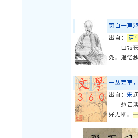
窗白一声
出自：
清
山城夜半
处。遥忆
一丛萱草
出自：
宋
愁云淡淡
好无聊。