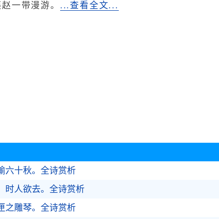
燕赵一带漫游。
...查看全文...
榆六十秋。
全诗赏析
、时人欲去。
全诗赏析
匣之雕琴。
全诗赏析