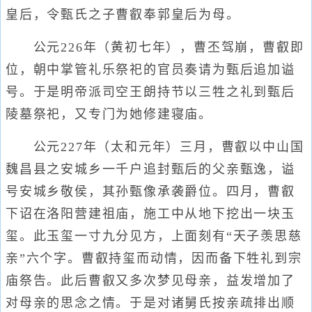
皇后，令甄氏之子曹叡奉郭皇后为母。
公元226年（黄初七年），曹丕驾崩，曹叡即
位，朝中掌管礼乐祭祀的官员奏请为甄后追加谥
号。于是明帝派司空王朗持节以三牲之礼到甄后
陵墓祭祀，又专门为她修建寝庙。
公元227年（太和元年）三月，曹叡以中山国
魏昌县之安城乡一千户追封甄后的父亲甄逸，谥
号安城乡敬侯，其孙甄像承袭爵位。四月，曹叡
下诏在洛阳营建祖庙，施工中从地下挖出一块玉
玺。此玉玺一寸九分见方，上面刻有“天子羡思慈
亲”六个字。曹叡持玺而动情，因而备下牲礼到宗
庙祭告。此后曹叡又多次梦见母亲，益发增加了
对母亲的思念之情。于是对诸舅氏按亲疏排出顺