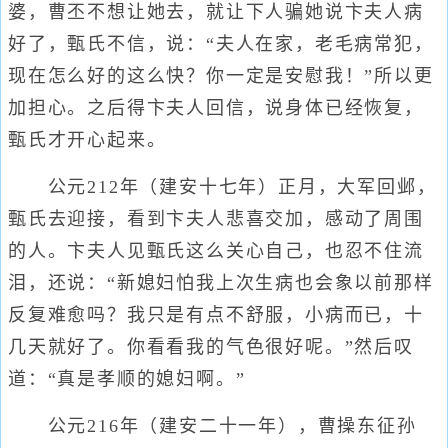
婆，曹丕不想让她去，就让下人骗她说卞夫人病
好了，甄氏不信，说：“夫人在家，老毛病常犯，
现在怎么好的这么快？你一定是安慰我！”所以更
加担心。之后得卞夫人回信，说身体已经恢复，
甄氏才开心起来。
公元212年（建安十七年）正月，大军回邺，
甄氏去迎接，看到卞夫人悲喜交加，感动了周围
的人。卞夫人见甄氏这么关心自己，也忍不住流
泪，还说：“新媳妇怕我上次生病也会象以前那样
反复难愈吗？我只是有点不舒服，小病而已，十
几天就好了。你看看我的气色很好呢。”然后叹
道：“真是孝顺的媳妇啊。”
公元216年（建安二十一年），曹操东征孙