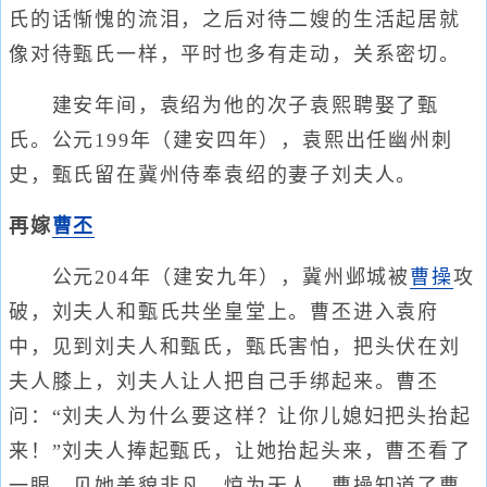
氏的话惭愧的流泪，之后对待二嫂的生活起居就
像对待甄氏一样，平时也多有走动，关系密切。
建安年间，袁绍为他的次子袁熙聘娶了甄
氏。公元199年（建安四年），袁熙出任幽州刺
史，甄氏留在冀州侍奉袁绍的妻子刘夫人。
再嫁
曹丕
公元204年（建安九年），冀州邺城被
曹操
攻
破，刘夫人和甄氏共坐皇堂上。曹丕进入袁府
中，见到刘夫人和甄氏，甄氏害怕，把头伏在刘
夫人膝上，刘夫人让人把自己手绑起来。曹丕
问：“刘夫人为什么要这样？让你儿媳妇把头抬起
来！”刘夫人捧起甄氏，让她抬起头来，曹丕看了
一眼，见她美貌非凡，惊为天人。曹操知道了曹