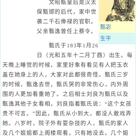
文昭甄皇后是汉太
保甄邯的后代，家中世
袭二千石俸禄的官职。
甄宓
父亲甄逸曾任上蔡令。
生平
甄氏于183年1月26
日（光和五年十二月丁酉）出生。每
天晚上睡觉的时候，家里好象有看见有人把玉衣
盖在她身上的人，大家对此都很奇怪。甄氏三岁
的时候，甄逸去世，甄氏哭的非常伤心，内外周
围的人更加看重她了。之后相士刘良为甄氏以及
甄逸其他子女看相，刘良指着甄氏说：“这个女孩
贵不可言。”因此，甄氏从小到大，都没人敢戏弄
她。八岁时，院子外有耍杂技的人，甄氏的家人
及几个姐姐都上阁楼观看，只有她没去。几个姐