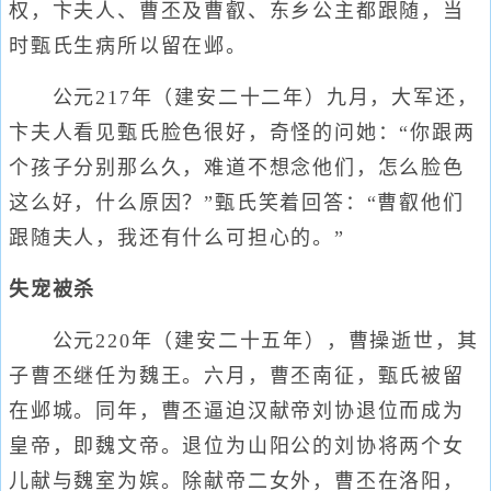
权，卞夫人、曹丕及曹叡、东乡公主都跟随，当
时甄氏生病所以留在邺。
公元217年（建安二十二年）九月，大军还，
卞夫人看见甄氏脸色很好，奇怪的问她：“你跟两
个孩子分别那么久，难道不想念他们，怎么脸色
这么好，什么原因？”甄氏笑着回答：“曹叡他们
跟随夫人，我还有什么可担心的。”
失宠被杀
公元220年（建安二十五年），曹操逝世，其
子曹丕继任为魏王。六月，曹丕南征，甄氏被留
在邺城。同年，曹丕逼迫汉献帝刘协退位而成为
皇帝，即魏文帝。退位为山阳公的刘协将两个女
儿献与魏室为嫔。除献帝二女外，曹丕在洛阳，