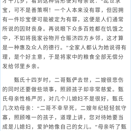
才十几岁，看到这种情形便对母亲说：“乱世求
宝，可不是善策啊！一个人本来没有罪，但因拥
有一件珍宝便可能被定为有罪，这便是人们通常
所说的因财丧身。再说眼下众多百姓都在饥饿之
中，不如将我家谷物开仓赈济四方乡邻，这才算
是一种惠及众人的德行。”全家人都认为她说得有
理，是个好主意，于是将家中的粮食全部无偿分
发给邻里乡亲。
甄氏十四岁时，二哥甄俨去世，二嫂很悲伤
的同时还要做些琐事，照顾孩子却非常慈爱。甄
氏母亲性格严厉，对几个儿媳妇不是很好，甄氏
几次劝母亲：“二哥不幸早死，二嫂年纪轻轻就守
寡，照顾唯一的孩子，道理上讲，您对待她要当
成是儿媳妇，爱护她像自己的女儿。”母亲听了甄