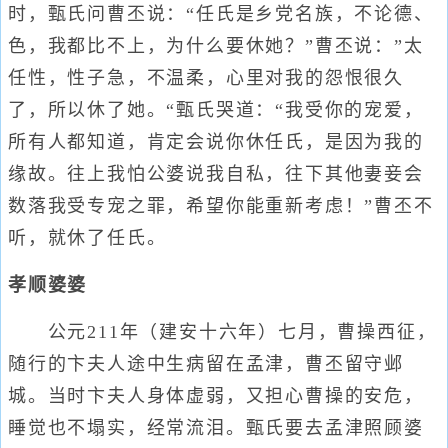
时，甄氏问曹丕说：“任氏是乡党名族，不论德、
色，我都比不上，为什么要休她？”曹丕说：”太
任性，性子急，不温柔，心里对我的怨恨很久
了，所以休了她。“甄氏哭道：“我受你的宠爱，
所有人都知道，肯定会说你休任氏，是因为我的
缘故。往上我怕公婆说我自私，往下其他妻妾会
数落我受专宠之罪，希望你能重新考虑！”曹丕不
听，就休了任氏。
孝顺婆婆
公元211年（建安十六年）七月，曹操西征，
随行的卞夫人途中生病留在孟津，曹丕留守邺
城。当时卞夫人身体虚弱，又担心曹操的安危，
睡觉也不塌实，经常流泪。甄氏要去孟津照顾婆