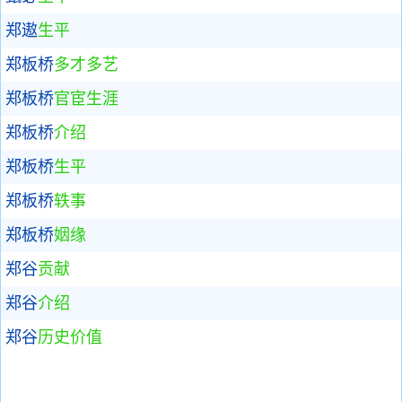
郑遨
生平
郑板桥
多才多艺
郑板桥
官宦生涯
郑板桥
介绍
郑板桥
生平
郑板桥
轶事
郑板桥
姻缘
郑谷
贡献
郑谷
介绍
郑谷
历史价值