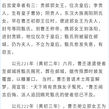
后宫爱幸者有三：贵嫔郭女王，位次皇后；李贵
人，生有皇子曹协；阴贵人，东汉大族南阳阴氏
女。早在曹丕初即王位时，便进郭女王为夫人，
封号等同甄氏。到曹丕称帝，携郭女王到洛阳，
进封贵嫔，地位仅次于皇后；甄氏则被留在邺
城，仍为夫人，不立为皇后。甄氏愈发失意，有
怨言。
公元221年（黄初二年）六月，曹丕遂遣使者
至邺城将甄氏赐死，葬在邺城，据传殡葬时披发
覆面，以糠塞口。 当时，曹丕曾请术士周宣解
梦，周宣答：“天下将有贵族女子冤死。”曹丕闻
言后悔，派人追回赐死甄氏的使者但已不及。
公元222年（黄初三年），曹丕册立郭女王为