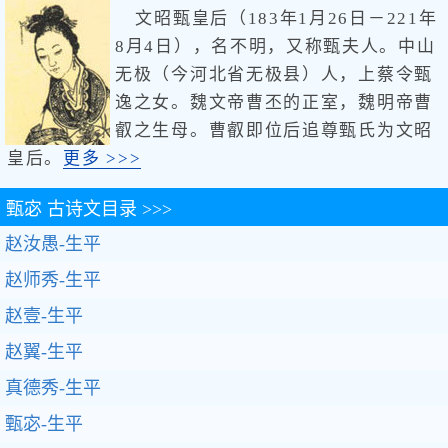
文昭甄皇后（183年1月26日－221年
8月4日），名不明，又称甄夫人。中山
无极（今河北省无极县）人，上蔡令甄
逸之女。魏文帝曹丕的正室，魏明帝曹
叡之生母。曹叡即位后追尊甄氏为文昭
皇后。
更多 >>>
甄宓
古诗文目录 >>>
赵汝愚-生平
赵师秀-生平
赵壹-生平
赵翼-生平
真德秀-生平
甄宓-生平