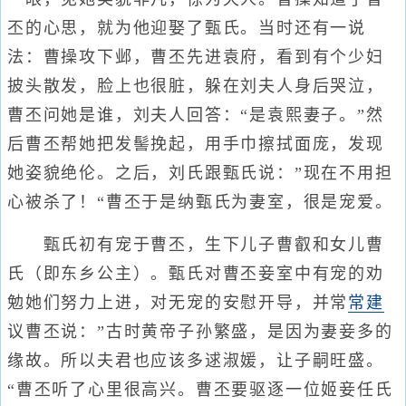
丕的心思，就为他迎娶了甄氏。当时还有一说
法：曹操攻下邺，曹丕先进袁府，看到有个少妇
披头散发，脸上也很脏，躲在刘夫人身后哭泣，
曹丕问她是谁，刘夫人回答：“是袁熙妻子。”然
后曹丕帮她把发髻挽起，用手巾擦拭面庞，发现
她姿貌绝伦。之后，刘氏跟甄氏说：”现在不用担
心被杀了！“曹丕于是纳甄氏为妻室，很是宠爱。
甄氏初有宠于曹丕，生下儿子曹叡和女儿曹
氏（即东乡公主）。甄氏对曹丕妾室中有宠的劝
勉她们努力上进，对无宠的安慰开导，并常
常建
议曹丕说：”古时黄帝子孙繁盛，是因为妻妾多的
缘故。所以夫君也应该多逑淑媛，让子嗣旺盛。
“曹丕听了心里很高兴。曹丕要驱逐一位姬妾任氏