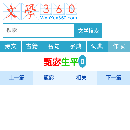
诗文
古籍
名句
字典
词典
作家
甄宓
生平
上一篇
甄宓
相关
下一篇