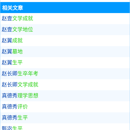
相关文章
赵壹
文学成就
赵壹
文学地位
赵翼
成就
赵翼
墓地
赵翼
生平
赵长卿
生卒年考
赵长卿
文学成就
真德秀
理学思想
真德秀
评价
真德秀
生平
甄宓
生平