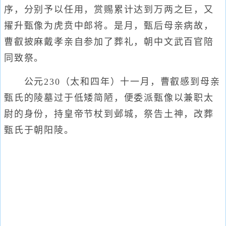
序，分别予以任用，赏赐累计达到万两之巨，又
擢升甄像为虎贲中郎将。是月，甄后母亲病故，
曹叡披麻戴孝亲自参加了葬礼，朝中文武百官陪
同致祭。
公元230（太和四年）十一月，曹叡感到母亲
甄氏的陵墓过于低矮简陋，便委派甄像以兼职太
尉的身份，持皇帝节杖到邺城，祭告土神，改葬
甄氏于朝阳陵。