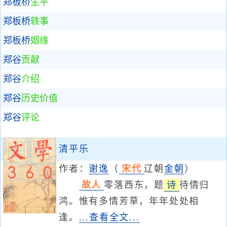
郑板桥
生平
郑板桥
轶事
郑板桥
姻缘
郑谷
贡献
郑谷
介绍
郑谷
历史价值
郑谷
评论
清平乐
作者：
谢逸
（
宋代
辽朝
金朝
）
故人
零落西东，题
诗
待倩归
鸿。惟有多情芳草，年年处处相
逢。
...查看全文...