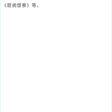
《题病僧寮》等。