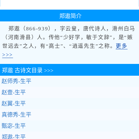
郑遨
简介
郑遨（866-939），字云叟，唐代诗人，滑州白马
（河南滑县）人。传他“少好学，敏于文辞”，是“嫉
世远去”之人，有“高士”、“逍遥先生”之称。
更多
>>>
郑遨
古诗文目录 >>>
赵师秀-生平
赵壹-生平
赵翼-生平
真德秀-生平
甄宓-生平
郑遨-生平