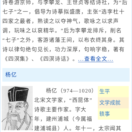
诗卷游京师，与李攀龙、王世贞等结诗社，为“后
七子”之一，倡导为诗摹拟盛唐，主张“选李杜十
四家之最者，熟读之以夺神气，歌咏之以求声
调，玩味之以裒精华。”后为李攀龙排斥，削名
“七子”之外，客游诸藩王间，以布衣终其身。其
诗以律句绝句见长，功力深厚，句响字稳，著有
《四溟集》、《四溟诗话》。
...查看全文...
杨亿
杨亿（974—1020）
生平
北宋文学家，“西昆体”
文学成就
诗歌主要作家。字大
轶事
年，建州浦城（今属福
建浦城县）人。年十一，太宗闻其