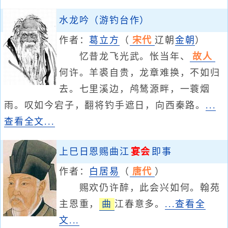
水龙吟（游钓台作）
作者：
葛立方
（
宋代
辽朝
金朝
）
忆昔龙飞光武。怅当年、
故人
何许。羊裘自贵，龙章难换，不如归
去。七里溪边，鸬鸶源畔，一蓑烟
雨。叹如今宕子，翻将钓手遮日，向西秦路。
...
查看全文...
上巳日恩赐曲江
宴会
即事
作者：
白居易
（
唐代
）
赐欢仍许醉，此会兴如何。翰苑
主恩重，
曲
江春意多。
...查看全
文...