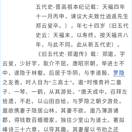
五代史-晋高祖本纪记载：天福四年
十一月丙申，谏议大夫致仕逍遥先生
郑云叟卒。），年七十四岁（旧五代
史云：天福末，以寿终。按天福共八
年，与此不同。此从新五代史）。
《旧五代史·郑遨传》载：郑遨，字
云叟，少好学，耿介不屈。唐昭宗朝，举进士不
中，遂隐于林壑。后居于华阴，与李道殷、
罗隐
之友善，时人目为“三高士”。遨“时惟青衿二童
子、一琴、一鹤，从其游处。”唐天成中，召拜左
拾遗，不赴。以山田自给，与罗隐之朝夕游处。
遨欲携妻子隐居山林，其妻不欲。遨乃薄游诸
郡，得钱数百缗赡家，独往少室山为道士。著拟
峰诗三十六章，以导其趣。其妻屡以书劝之还