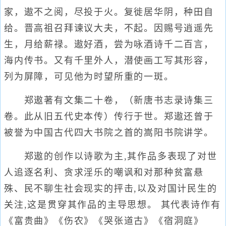
家，遨不之阅，尽投于火。复徙居华阴，种田自
给。晋高祖召拜谏议大夫，不起。因赐号逍遥先
生，月给薪禄。遨好酒，尝为咏酒诗千二百言，
海内传书。又有千里外人，潜使画工写其形容，
列为屏障，可见他为时望所重的一斑。
郑遨著有文集二十卷，（新唐书志录诗集三
卷。此从旧五代史本传）传行于世。郑遨还曾于
被誉为中国古代四大书院之首的嵩阳书院讲学。
郑遨的创作以诗歌为主,其作品多表现了对世
人追逐名利、贪求淫乐的嘲讽和对那种贫富悬
殊、民不聊生社会现实的抨击,以及对国计民生的
关注,这是贯穿其作品的主导思想。 其代表诗作有
《富贵曲》《伤农》《哭张道古》《宿洞庭》