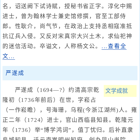
名，诏送阙下试诗赋，授秘书省正字。淳化中赐
进士，曾为翰林学士兼史馆修撰，官至工部侍
郎。性耿介，尚气节，在政治上支持丞相寇准抵
抗辽兵入侵。又反对宋真宗大兴土木，求仙祀神
的迷信活动。卒谥文，人称杨文公。
...查看全
文...
严遂成
严遂成（1694—?）约清高宗乾
文学成就
隆初（1736年前后）在世，字崧占
（一作崧瞻），号海珊，乌程(今浙江湖州)人。雍
正二年（1724）进士，官山西临县知县。乾隆元
年（1736）举“博学鸿词”，值丁忧归。后补直隶