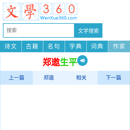
诗文
古籍
名句
字典
词典
作家
郑遨
生平
上一篇
郑遨
相关
下一篇