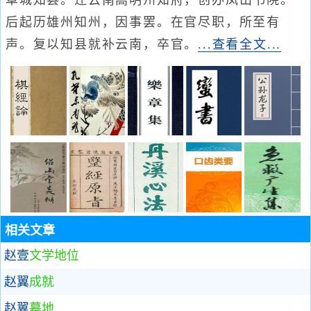
阜城知县。迁云南嵩明州知府，创办凤山书院。
后起历雄州知州，因事罢。在官尽职，所至有
声。复以知县就补云南，卒官。
...查看全文...
相关文章
赵壹
文学地位
赵翼
成就
赵翼
墓地