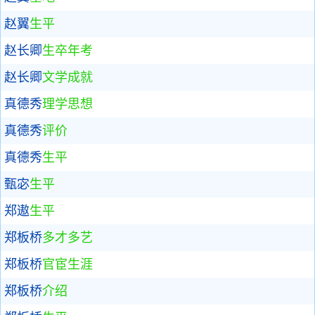
赵翼
生平
赵长卿
生卒年考
赵长卿
文学成就
真德秀
理学思想
真德秀
评价
真德秀
生平
甄宓
生平
郑遨
生平
郑板桥
多才多艺
郑板桥
官宦生涯
郑板桥
介绍