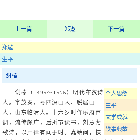
上一篇
郑遨
下一篇
郑遨
生平
谢榛
谢榛（1495～1575）明代布衣诗
个人恩怨
人。字茂秦，号四溟山人、脱屣山
生平
人，山东临清人。十六岁时作乐府商
文学成就
调，流传颇广，后折节读书，刻意为
轶事典故
歌诗，以声律有闻于时。嘉靖间，挟