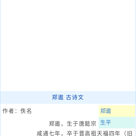
郑遨 古诗文
作者：佚名
郑遨
生平
郑遨，生于唐懿宗
咸通七年，卒于晋高祖天福四年（旧