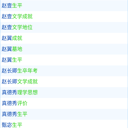
赵壹
生平
赵壹
文学成就
赵壹
文学地位
赵翼
成就
赵翼
墓地
赵翼
生平
赵长卿
生卒年考
赵长卿
文学成就
真德秀
理学思想
真德秀
评价
真德秀
生平
甄宓
生平