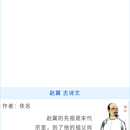
赵翼 古诗文
作者：佚名
赵翼的先祖是宋代
宗室，到了他的祖父尚