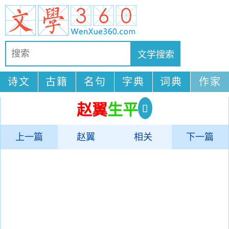
诗文
古籍
名句
字典
词典
作家
赵翼
生平
上一篇
赵翼
相关
下一篇