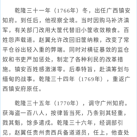
乾隆三十一年（1766年）冬，出任广西镇安
知府。到任后，他视察全境。当时因购马补济滇
军，有关部门改用大筐代替旧小筐收敛粮食。百
姓怨声载道。赵翼允许改回旧筐纳粮，改变了常
平仓谷出轻入重的弊端。同时对横征暴敛的监仓
奴和书吏严加惩处，制定了各种利民的改革措
施。镇安百姓感激涕零。后奉特旨，赴滇筹划与
缅甸的战事。乾隆三十四年（1769年），重返广
西镇安府原任。
乾隆三十五年（1770年），调守广州知府。
获海盗一百八人，按律皆当死，乃条别其轻重，
戮其魁，馀多遣戍。乾隆三十六年，经调部引
见，赵翼任贵州贵西兵备道道员，任上，他查处