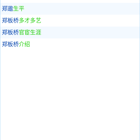
郑遨
生平
郑板桥
多才多艺
郑板桥
官宦生涯
郑板桥
介绍