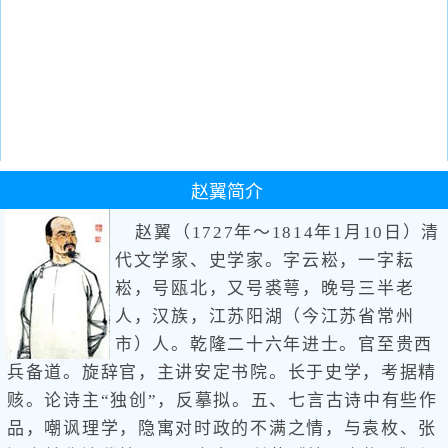
赵翼
简介
赵翼（1727年～1814年1月10日）清
代文学家、史学家。字云崧，一字耘
崧，号瓯北，又号裘萼，晚号三半老
人，汉族，江苏阳湖（今江苏省常州
市）人。乾隆二十六年进士。官至贵西
兵备道。旋辞官，主讲安定书院。长于史学，考据精
赅。论诗主“独创”，反摹拟。五、七言古诗中有些作
品，嘲讽理学，隐寓对时政的不满之情，与袁枚、张