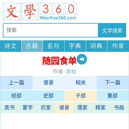
诗文
古籍
名句
字典
词典
作家
随园食单
作者:
袁枚
上一篇
谱录
相关
下一篇
经部
史部
子部
集部
类书
蒙学
农家
谱录
儒家
释家
书画