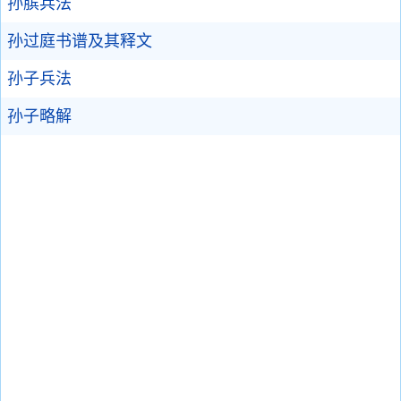
孙膑兵法
孙过庭书谱及其释文
孙子兵法
孙子略解