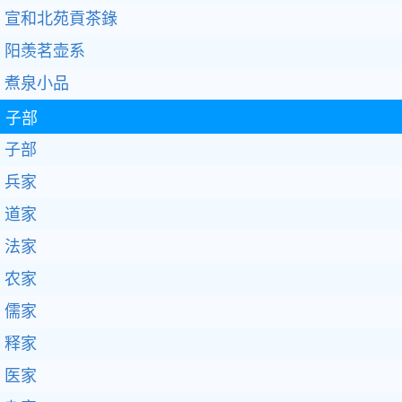
宣和北苑貢茶錄
阳羡茗壶系
煮泉小品
子部
子部
兵家
道家
法家
农家
儒家
释家
医家