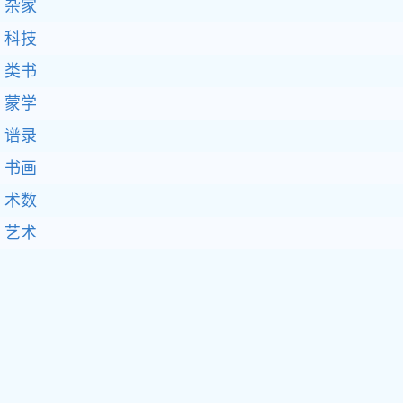
杂家
科技
类书
蒙学
谱录
书画
术数
艺术