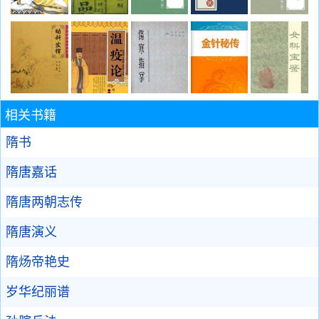
相关书籍
隋书
隋唐嘉话
隋唐两朝志传
隋唐演义
隋炀帝艳史
岁华纪丽谱