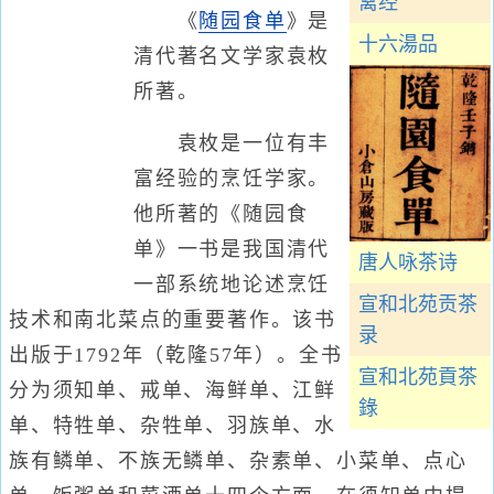
禽经
《
随园食单
》是
十六湯品
清代著名文学家袁枚
所著。
袁枚是一位有丰
富经验的烹饪学家。
他所著的《随园食
单》一书是我国清代
唐人咏茶诗
一部系统地论述烹饪
宣和北苑贡茶
技术和南北菜点的重要著作。该书
录
出版于1792年（乾隆57年）。全书
宣和北苑貢茶
分为须知单、戒单、海鲜单、江鲜
錄
单、特牲单、杂牲单、羽族单、水
族有鳞单、不族无鳞单、杂素单、小菜单、点心