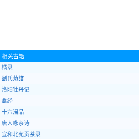
相关古籍
橘录
劉氏菊譜
洛阳牡丹记
禽经
十六湯品
唐人咏茶诗
宣和北苑贡茶录