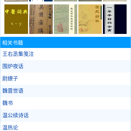
相关书籍
王右丞集笺注
围炉夜话
尉繚子
魏晋世语
魏书
温公续诗话
温热论