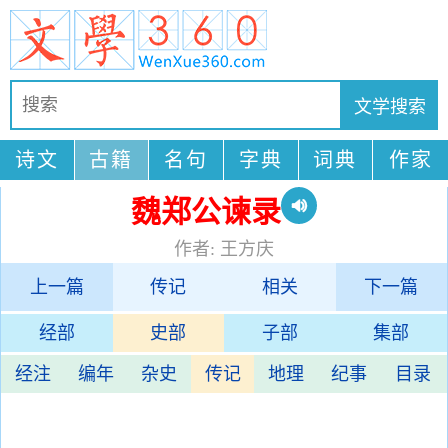
诗文
古籍
名句
字典
词典
作家
魏郑公谏录
作者: 王方庆
上一篇
传记
相关
下一篇
经部
史部
子部
集部
经注
编年
杂史
传记
地理
纪事
目录