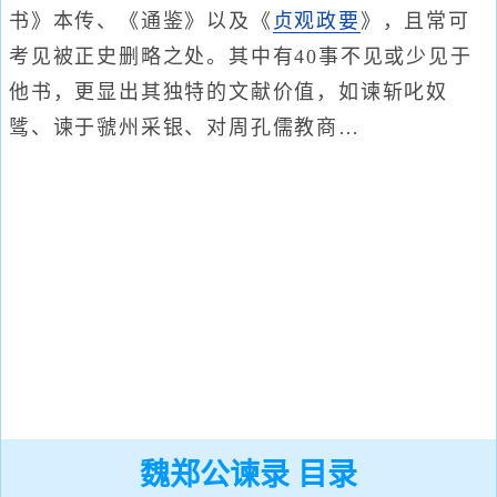
书》本传、《通鉴》以及《
贞观政要
》，且常可
考见被正史删略之处。其中有40事不见或少见于
他书，更显出其独特的文献价值，如谏斩叱奴
骘、谏于虢州采银、对周孔儒教商…
魏郑公谏录 目录