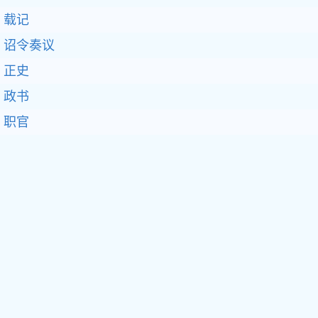
载记
诏令奏议
正史
政书
职官