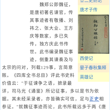
廿二史劄记
魏郑公即魏征，
唐才子传
是唐初著名谏官，传
其事迹者有敬播、刘
祎之、张大业、王方
庆等数家，多已失
传，独方庆此书传
世。此书编录魏征事
西使记
迹，侧重其谏奏及与
太宗的问对，列载129事，言简意
晏子春秋集释
赅。《四库全书总目》评此书史料
英雄记
价值云："于征谏争之语，摭录最
详，司马光《通鉴》所记征事，多以是书为依
据。其未经采录者，亦皆确实可信，足与
正史
相
参证。"就魏征事迹而论，此书所载远多于两《唐