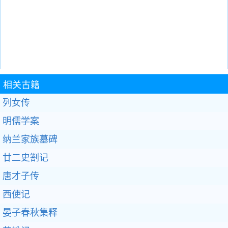
相关古籍
列女传
明儒学案
纳兰家族墓碑
廿二史劄记
唐才子传
西使记
晏子春秋集释