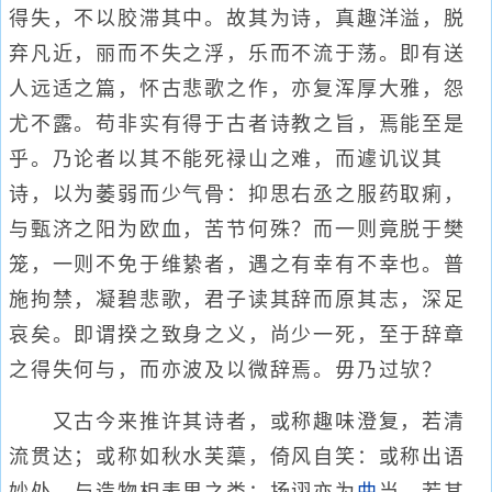
得失，不以胶滞其中。故其为诗，真趣洋溢，脱
弃凡近，丽而不失之浮，乐而不流于荡。即有送
人远适之篇，怀古悲歌之作，亦复浑厚大雅，怨
尤不露。苟非实有得于古者诗教之旨，焉能至是
乎。乃论者以其不能死禄山之难，而遽讥议其
诗，以为萎弱而少气骨：抑思右丞之服药取痢，
与甄济之阳为欧血，苦节何殊？而一则竟脱于樊
笼，一则不免于维絷者，遇之有幸有不幸也。普
施拘禁，凝碧悲歌，君子读其辞而原其志，深足
哀矣。即谓揆之致身之义，尚少一死，至于辞章
之得失何与，而亦波及以微辞焉。毋乃过欤？
又古今来推许其诗者，或称趣味澄复，若清
流贯达；或称如秋水芙蕖，倚风自笑：或称出语