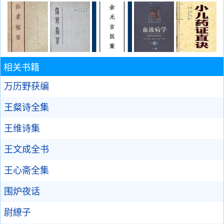
相关书籍
万历野获编
王粲诗全集
王维诗集
王文成全书
王心斋全集
围炉夜话
尉繚子