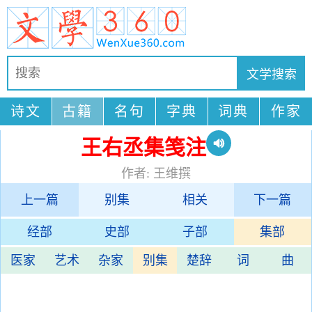
诗文
古籍
名句
字典
词典
作家
王右丞集笺注
作者: 王维撰
上一篇
别集
相关
下一篇
经部
史部
子部
集部
医家
艺术
杂家
别集
楚辞
词
曲