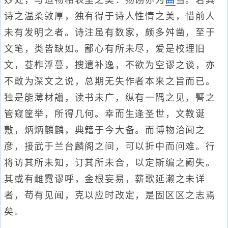
妙处，与造物相表里之类：扬诩亦为
曲
当。若其
诗之温柔敦厚，独有得于诗人性情之美，惜前人
未有发明之者。诗注虽有数家，颇多舛凿，至于
文笔，类皆缺如。鄙心有所未尽，爱是校理旧
文，芟柞浮蔓，搜遗补逸，不欲为空谬之谈，亦
不敢为深文之说，总期无失作者本来之旨而已。
独是能薄材譾，读书未广，纵有一隅之见，譬之
管窥筐举，所得几何。幸而生逢圣世，文教诞
敷，炳炳麟麟，典籍于今大备。而博物洽闻之
彦，接武于兰台麟阁之间，可以折中而问难。行
将访其所未知，订其所未合，以定斯编之阙失。
其或有雌霓谬呼，金根妄易，薪歌延濑之未详
者，苟有见闻，克以应时改定，是固区区之志焉
矣。