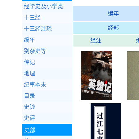
经学史及小学类
编年
十三经
经部
十三经注疏
编年
经注
别杂史等
传记
地理
纪事本末
目录
史钞
史评
史部