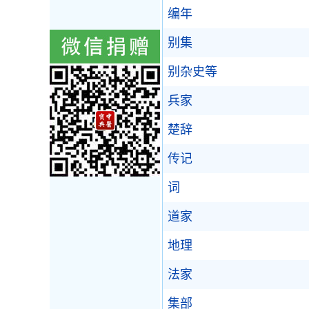
编年
别集
别杂史等
兵家
楚辞
传记
词
道家
地理
法家
集部