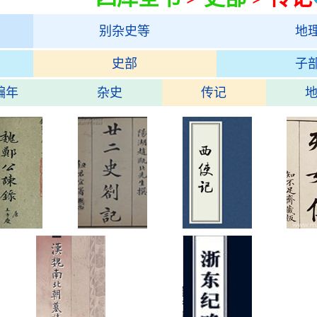
别杂史等
地
史部
子
编年
杂史
传记