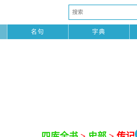
名句
字典
四库全书
>
史部
> 传记