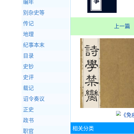
编年
别杂史等
传记
上一篇
地理
纪事本末
目录
史钞
史评
载记
诏令奏议
正史
政书
相关分类
职官