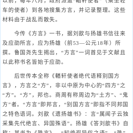
以前，每年八月，政府派遣“輶轩使者”（乘坐轻
车的使者）到各地搜集方言，并记录整理。这些
材料由于战乱而散失。
今传《方言》一书，据刘歆与扬雄书信往来
及应劭所言，应为扬雄（前53—公元18年）所
撰。鲁国尧先生揭出，“方言”一词首见于文献且
以此称书名皆始于应劭。
后世传本全称《輶轩使者绝代语释别国方
言》，方言之“方”，非以中原为中心的“四方”之
“方”。“方”，邦也。商周有称周边为“土方”、“鬼
方”者。“方言”即邦言，“别国方言”即指不同邦国
之特色语词。刘歆《遗扬雄书》：言“属闻子云独
采集先代绝言、异国殊语”。扬雄《答刘歆书》自