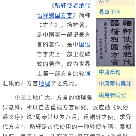
易传
《
輶轩使者绝代
易童子问
语释别国方言
》简称
《方言》，扬雄著，
是中国第一部记录方
言的著作，是中
国语
言学史上一部里程碑
式的著作，成为世界
中庸章句
上第一部方言比较
词
汇集而开方言
地理
学之先河。
中庸章句集注
周易参同契
中国土地广大，方言的地理差
异悬殊，所以自古重视方言研究。汉应劭《风俗
通义序》说“周秦常以岁八月，遣輶轩之使，求异
代方言”，輶轩是古代使用的一种轻便车辆。秦朝