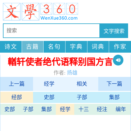
诗文
古籍
名句
字典
词典
作家
輶轩使者绝代语释别国方言
作者:
扬雄
上一篇
经学
相关
下一篇
经部
史部
子部
集部
史部
子部
集部
经学
十三
经注
编年