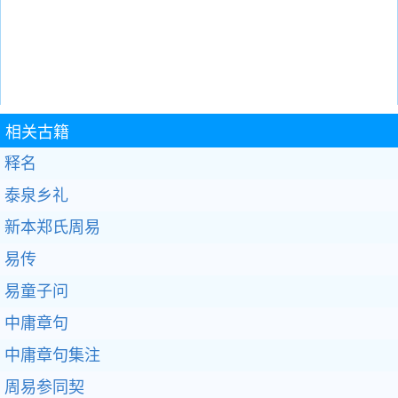
相关古籍
释名
泰泉乡礼
新本郑氏周易
易传
易童子问
中庸章句
中庸章句集注
周易参同契