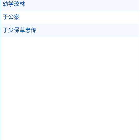
幼学琼林
于公案
于少保萃忠传