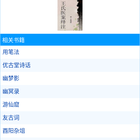
相关书籍
用笔法
优古堂诗话
幽梦影
幽冥录
游仙窟
友古词
酉阳杂俎