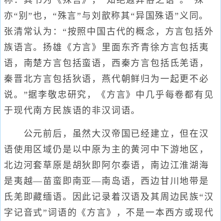
称：其书为《殊言》，“知绝遐异俗之语”。“殊”
亦“别”也，“殊言”与刘歆称其“异国殊语”义同。
张清常认为：“按照中国古代的概念，方言包括外
族语言。扬雄《方言》里面东齐青徐方言包括夷
语，南楚方言包括蛮语，西秦方言包括氐羌语，
秦晋北方言包括狄语，燕代朝鲜归为一起更不必
说。”据李敬忠研究，《方言》中几乎每卷都有见
于现代南方民族语的非汉词语。
公元前后，虽然大汉帝国已经建立，但在汉
语使用区域仍是以中原为主的黄河中下游地区，
北边河套草原是胡狄即阿尔泰语，南边江淮湖海
是夷越—苗蛮即南亚—南岛语，西边甘川地带是
氐羌即藏缅语。因此记录着汉语及其周边民族“汉
字记音式”词语的《方言》，不是一本西方或现代