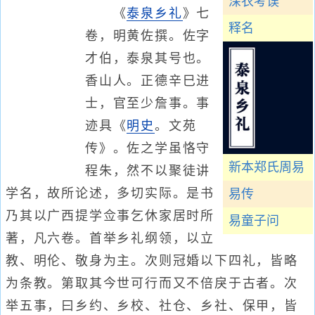
深衣考误
《
泰泉乡礼
》七
释名
卷，明黄佐撰。佐字
才伯，泰泉其号也。
香山人。正德辛巳进
士，官至少詹事。事
迹具《
明史
。文苑
传》。佐之学虽恪守
新本郑氏周易
程朱，然不以聚徒讲
学名，故所论述，多切实际。是书
易传
乃其以广西提学佥事乞休家居时所
易童子问
著，凡六卷。首举乡礼纲领，以立
教、明伦、敬身为主。次则冠婚以下四礼，皆略
为条教。第取其今世可行而又不倍戾于古者。次
举五事，曰乡约、乡校、社仓、乡社、保甲，皆