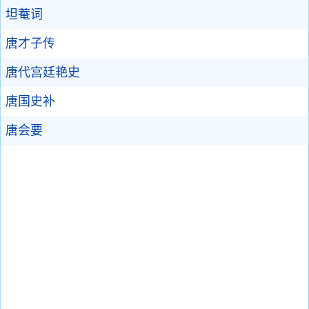
坦菴词
唐才子传
唐代宫廷艳史
唐国史补
唐会要