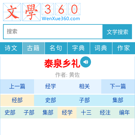
诗文
古籍
名句
字典
词典
作家
泰泉乡礼
作者: 黄佐
上一篇
经学
相关
下一篇
经部
史部
子部
集部
史部
子部
集部
经学
十三
经注
编年