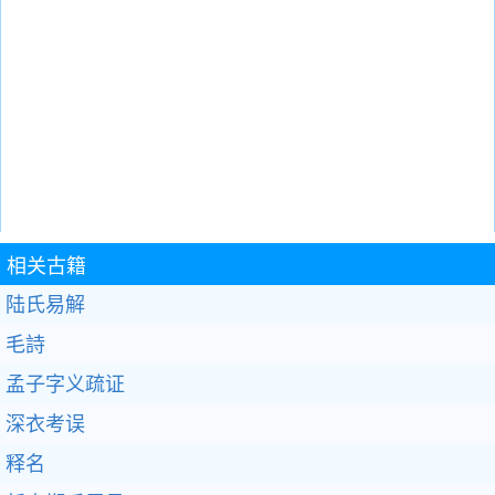
相关古籍
陆氏易解
毛詩
孟子字义疏证
深衣考误
释名