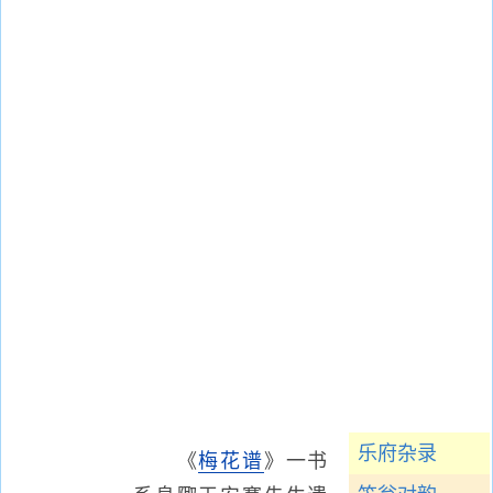
乐府杂录
《
梅花谱
》一书