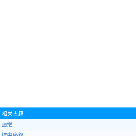
相关古籍
画继
桔中秘叙