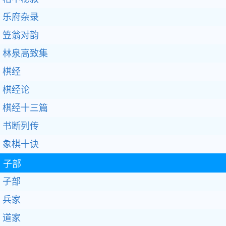
乐府杂录
笠翁对韵
林泉高致集
棋经
棋经论
棋经十三篇
书断列传
象棋十诀
子部
子部
兵家
道家