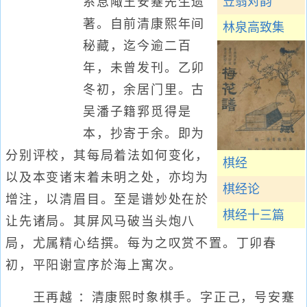
笠翁对韵
系息陬王安蹇先生遗
著。自前清康熙年间
林泉高致集
秘藏，迄今逾二百
年，未曾发刊。乙卯
冬初，余居门里。古
吴潘子籍郛觅得是
本，抄寄于余。即为
分别评校，其每局着法如何变化，
棋经
以及本变诸末着未明之处，亦均为
棋经论
增注，以清眉目。至是谱妙处在於
棋经十三篇
让先诸局。其屏风马破当头炮八
局，尤属精心结撰。每为之叹赏不置。丁卯春
初，平阳谢宣序於海上寓次。
王再越 ：清康熙时象棋手。字正己，号安蹇