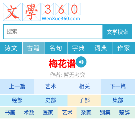
诗文
古籍
名句
字典
词典
作家
梅花谱
作者: 暂无考究
上一篇
艺术
相关
下一篇
经部
史部
子部
集部
书画
术数
医家
艺术
杂家
别集
楚辞