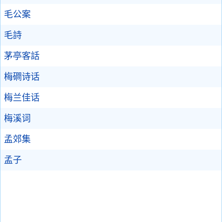
毛公案
毛詩
茅亭客話
梅磵诗话
梅兰佳话
梅溪词
孟郊集
孟子