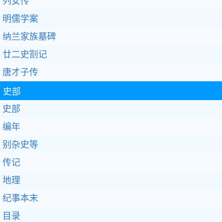
列女传
明儒学案
纳兰家族墓碑
廿二史劄记
唐才子传
史部
史部
编年
别杂史等
传记
地理
纪事本末
目录