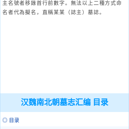
主名號者移錄首行前數字。無法以上二種方式命
名者代為擬名，直稱某某（誌主）墓誌。
汉魏南北朝墓志汇编 目录
◎ 目录