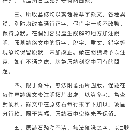
釋》、《溫州古甓記》等有關圖錄。
三、所收墓誌均以繁體標準字錄文。各種異
體、別體均改為通行正字。假借字一般不改動，
保持原狀。在個別容易產生誤解的地方加注說
明。原墓誌銘文中的衍字、脫字、重文、錯字等
現象均保留原狀，未加改正。請在閱讀時予以注
意。如有不通之處，均為原誌刻寫中固有的問
題。
四、限于條件，無法附著拓片圖版，僅能在
每件墓誌錄文後注明拓片出處，以資參考。為查
對便利，錄文中在原誌石每行末字下加以」號區
分行款。限于篇幅，原誌石中空格未予保留。
五、原誌石殘泐不清，無法確識之字，以□號