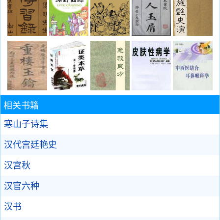
相关书籍
寒山子诗集
汉代宫廷艳史
汉宫秋
汉官六种
汉书