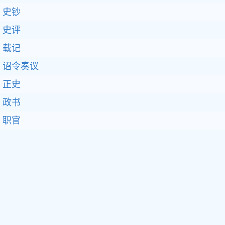
史钞
史评
载记
诏令奏议
正史
政书
职官