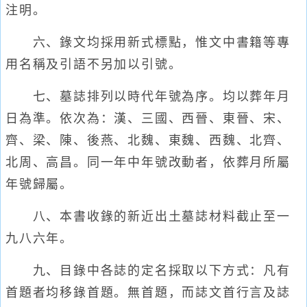
注明。
六、錄文均採用新式標點，惟文中書籍等專
用名稱及引語不另加以引號。
七、墓誌排列以時代年號為序。均以葬年月
日為準。依次為：漢、三國、西晉、東晉、宋、
齊、梁、陳、後燕、北魏、東魏、西魏、北齊、
北周、高昌。同一年中年號改動者，依葬月所屬
年號歸屬。
八、本書收錄的新近出土墓誌材料截止至一
九八六年。
九、目錄中各誌的定名採取以下方式：凡有
首題者均移錄首題。無首題，而誌文首行言及誌