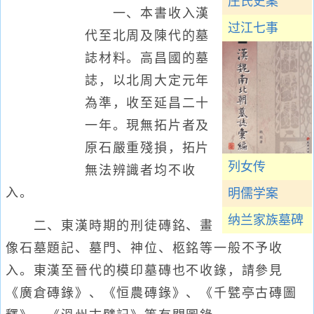
庄氏史案
一、本書收入漢
过江七事
代至北周及陳代的墓
誌材料。高昌國的墓
誌，以北周大定元年
為準，收至延昌二十
一年。現無拓片者及
原石嚴重殘損，拓片
列女传
無法辨識者均不收
入。
明儒学案
纳兰家族墓碑
二、東漢時期的刑徒磚銘、畫
像石墓題記、墓門、神位、柩銘等一般不予收
入。東漢至晉代的模印墓磚也不收錄，請參見
《廣倉磚錄》、《恒農磚錄》、《千甓亭古磚圖