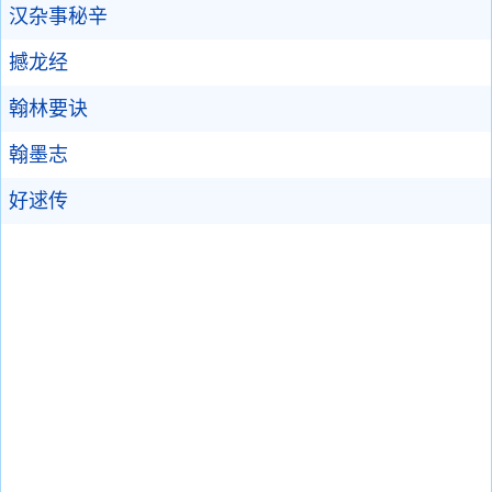
汉杂事秘辛
撼龙经
翰林要诀
翰墨志
好逑传