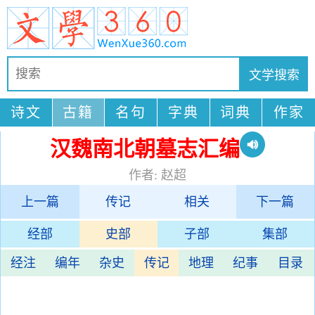
诗文
古籍
名句
字典
词典
作家
汉魏南北朝墓志汇编
作者: 赵超
上一篇
传记
相关
下一篇
经部
史部
子部
集部
经注
编年
杂史
传记
地理
纪事
目录