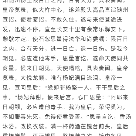
知随州杨坚限百日之内，合有天分，具表奏闻。
皇帝览表，似大杵中心，遂差殿头高品直诣随州
宣诏。使君蒙诏，不敢久住，遂与来使登途进
发，迅速不停，直至长安十里有余常乐驿安下。
憩歇才定。使石忽思量得法华和尚委嘱：限百日
之内，合有天分，进一日亡，退一日伤。是我今
朝见，必应遭他毒手。思量言讫，遂命天使同共
商量。候来日朝见。天使唱啥，具表奏闻。皇帝
览表，大悦龙颜。唯有杨妃满目流泪。皇帝一
见，宣问皇后：“缘即罪杨坚一人，不干皇后之
事。”杨妃拜谢，便来后宫，心口思量：“阿耶来
日朝觐，必应遭他毒手。我为皇后，荣得奚为，
不如服毒先死，免得使君受苦。”思量言讫，香汤
沐浴，改换衣装，满一杯药酒在镜台前头，皇后