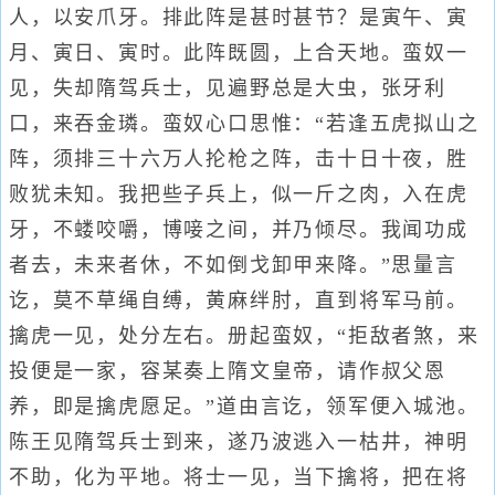
人，以安爪牙。排此阵是甚时甚节？是寅午、寅
月、寅日、寅时。此阵既圆，上合天地。蛮奴一
见，失却隋驾兵士，见遍野总是大虫，张牙利
口，来吞金璘。蛮奴心口思惟：“若逢五虎拟山之
阵，须排三十六万人抡枪之阵，击十日十夜，胜
败犹未知。我把些子兵上，似一斤之肉，入在虎
牙，不蝼咬嚼，博唼之间，并乃倾尽。我闻功成
者去，未来者休，不如倒戈卸甲来降。”思量言
讫，莫不草绳自缚，黄麻绊肘，直到将军马前。
擒虎一见，处分左右。册起蛮奴，“拒敌者煞，来
投便是一家，容某奏上隋文皇帝，请作叔父恩
养，即是擒虎愿足。”道由言讫，领军便入城池。
陈王见隋驾兵士到来，遂乃波逃入一枯井，神明
不助，化为平地。将士一见，当下擒将，把在将