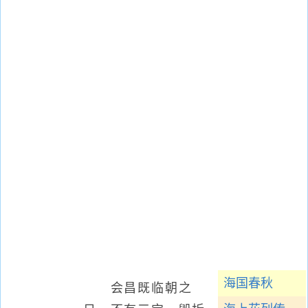
海国春秋
会昌既临朝之