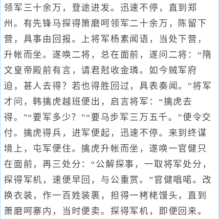
领军三十余万，登途进发。迅速不停，直到郑
州。有先锋马探得箫磨呵领军二十余万，陈留下
营，具事由回报。上将军杨素闻语，当处下营，
升帐而坐。遂唤二将，总在面前，遂问二将：“隋
文皇帝殿前有言，请君尅收金璘。如今贼军府
迫，甚人去得？若也得胜回过，具表奏闻。”将军
才问，韩擒虎越班便出，启言将军：“擒虎去
得。”“要军多少？”“要马步军三万五千。”便令交
付。擒虎得兵，进军便起，迅速不停。来到终谋
境上，屯军便住。擒虎升帐而坐，遂唤一官健只
在面前，再三处分：“公解探事，一取将军处分，
探得军机，速便早回，与公重赏。”官健唱喏。改
换衣装，作一百姓装裹，担得一栲栳馒头，直到
萧磨呵寨内，当时便卖。探得军机，即便回来。