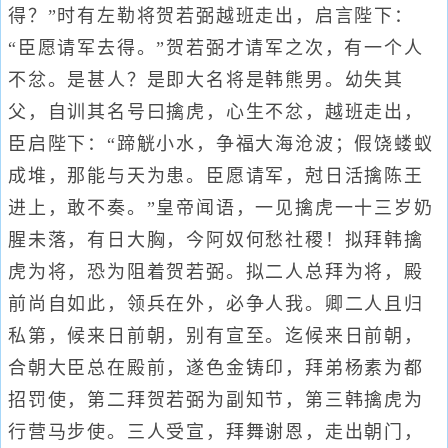
得？”时有左勒将贺若弼越班走出，启言陛下：
“臣愿请军去得。”贺若弼才请军之次，有一个人
不忿。是甚人？是即大名将是韩熊男。幼失其
父，自训其名号曰擒虎，心生不忿，越班走出，
臣启陛下：“蹄觥小水，争福大海沧波；假饶蝼蚁
成堆，那能与天为患。臣愿请军，尅日活擒陈王
进上，敢不奏。”皇帝闻语，一见擒虎一十三岁奶
腥未落，有日大胸，今阿奴何愁社稷！拟拜韩擒
虎为将，恐为阻着贺若弼。拟二人总拜为将，殿
前尚自如此，领兵在外，必争人我。卿二人且归
私第，候来日前朝，别有宣至。迄候来日前朝，
合朝大臣总在殿前，遂色金铸印，拜弟杨素为都
招罚使，第二拜贺若弼为副知节，第三韩擒虎为
行营马步使。三人受宣，拜舞谢恩，走出朝门，