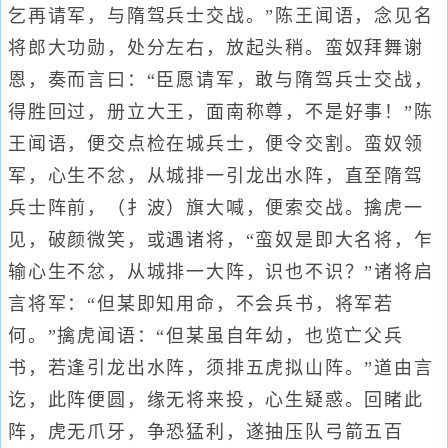
乞再请军，与隋驾兵士交战。”陈王闻语，念见名
将郎大功勋，处分左右，放起头稍。蛮奴拜舞谢
恩，奏而言曰：“臣愿请军，敢与隋驾兵士交战，
得胜回过，册立大王，面南称尊，不是好事！”陈
王闻语，便交点检在城兵士，便令交割。蛮奴领
军，心生不忿，从城排一引龙出水阵，直至隋驾
兵士阵前，（扌波）旗大喊，便索交战。擒虎一
见，破颜微笑，或遇诸将，“蛮奴是即大名将，乍
输心生不忿，从城排一大阵，识也不识？”诸将启
言将军：“但某即知用命，不会兵书，将军若
何。”擒虎闻语：“但某虽自年幼，也览亡父兵
书，若逢引龙出水阵，须排五虎拟山阵。”道由言
讫，此阵便圆，缘无将来投，心生疑惑。回睹此
阵，虎无爪牙，争恐猛利，遂抽压队弓箭五百