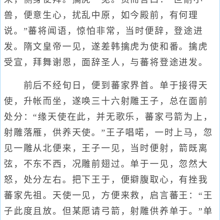
兽，便意生心，扰乱中原，如今殿前，有何理
说。”蕃将闻语，惊怕非常，当时便辞，登途进
发。隋文皇帝一见，遂差韩擒虎为使和番。擒虎
受宣，拜舞谢恩，面辞圣人，与蕃将登途进发。
前后不经旬日，便到蕃家界首。单于接得天
使，升帐而坐，遂唤三十六射雕王子，总在面前
处分：“缘天使在此，并无歌乐，蕃家弓箭为上，
射雕落雁，供养天使。”王子唱喏，一时上马，忽
见一雕从北便来，王子一见，当时便射，箭既离
弦，不东不西，况雕前翅过。单于一见，忽然大
怒，处分左右。把下王于，便擗腹取心，有挫我
蕃家先祖。天使一见，方便来救，启言蕃王：“王
子此度且放。但某愿请弓箭，射雕供养单于。”单