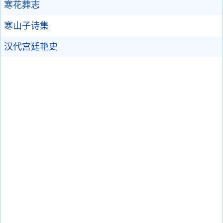
寒花葬志
寒山子诗集
汉代宫廷艳史