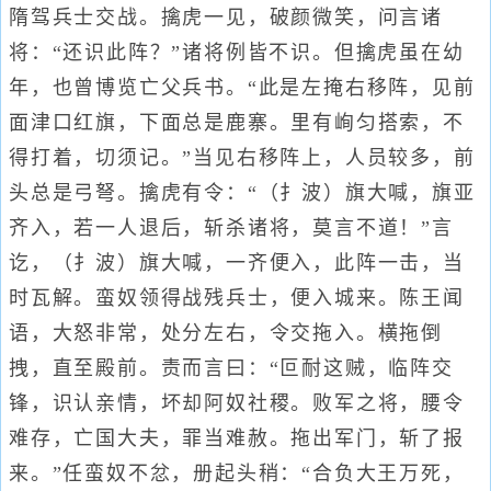
隋驾兵士交战。擒虎一见，破颜微笑，问言诸
将：“还识此阵？”诸将例皆不识。但擒虎虽在幼
年，也曾博览亡父兵书。“此是左掩右移阵，见前
面津口红旗，下面总是鹿寨。里有峋匀搭索，不
得打着，切须记。”当见右移阵上，人员较多，前
头总是弓弩。擒虎有令：“（扌波）旗大喊，旗亚
齐入，若一人退后，斩杀诸将，莫言不道！”言
讫，（扌波）旗大喊，一齐便入，此阵一击，当
时瓦解。蛮奴领得战残兵士，便入城来。陈王闻
语，大怒非常，处分左右，令交拖入。横拖倒
拽，直至殿前。责而言曰：“叵耐这贼，临阵交
锋，识认亲情，坏却阿奴社稷。败军之将，腰令
难存，亡国大夫，罪当难赦。拖出军门，斩了报
来。”任蛮奴不忿，册起头稍：“合负大王万死，