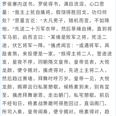
罗侯寨内送书。罗侯得书，满目流泪，心口思
量：“我主上犹自擒将，假饶得胜回戈，功归何
处？”思量言讫：“大凡男子，随机而变，不如降
他。”先送二十万军衣甲，然后草绳自缚，直到将
军马前，启而言曰：“某缘是败军之将，死活二
途，伏乞将军一降。”擒虎闻言：“或遇将军，具
敌者煞，来投便是一家。”既得主将二人，登途进
发，星夜不停，同朝隋文皇帝。皇帝览表，大悦
龙颜，便令赐对。擒虎得对，先进上主将二人，
然后趋过萧墙，拜舞吋呼万岁。皇帝一见，大悦
龙颜，赐卿且归私第憩歇。候杨素到来，别有宣
至。擒虎拜舞谢恩，走出朝门，私宅憩歇。前后
不经旬日，杨素战箫磨呵得胜回过，直诣阁门。
所司入奏，皇帝闻奏，便令赐对。杨素得对，趋