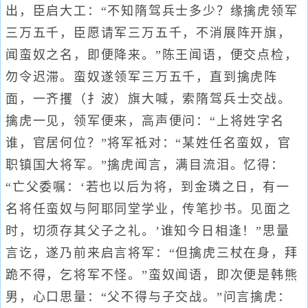
出，臣启大工：“不知隋驾兵士多少？缘擒虎领军
三万五千，臣愿请军三万五千，不消展阵开旗，
闻蛮奴之名，即便降来。”陈王闻语，便交点检，
勿令迟滞。蛮奴遂领军三万五千，直到擒虎阵
面，一齐攫（扌波）旗大喊，索隋驾兵士交战。
擒虎一见，领军便来，高声便问：“上将姓字名
谁，官居何位？”将军祗对：“某姓任名蛮奴，官
职镇国大将军。”擒虎闻言，满目流泪。忆得：
“亡父委嘱：‘若也以后为将，到金璘之日，有一
名将任蛮奴与阿耶同堂学业，传笔抄书。见面之
时，切须存其父子之礼。’谁知今日相逢！”思量
言讫，遂乃前来启言将军：“但擒虎三杖在身，拜
跪不得，乞将军不怪。”蛮奴闻语，即次便是韩熊
男，心口思量：“父不得与子交战。”问言擒虎：