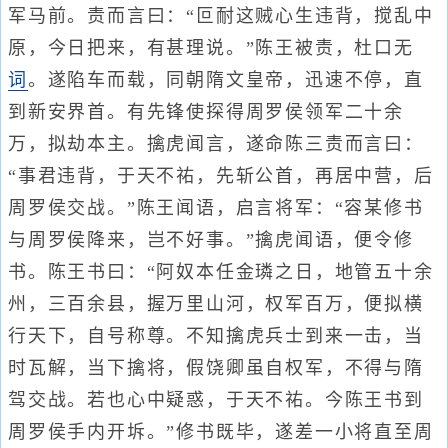
军马前。责而言曰：“叵耐这贼心生违背，搅乱中
原，今日把来，有甚理说。”陈王被责，杜口无
词
。遂陷车而载，同朝隋文皇帝，迅速不停，直
到新安界首。有先锋使探得周罗侯领军二十余
万，拟劫本主。擒虎闻言，遂命陈三责而言曰：
“事君违背，于天不祐，先斩公首，再居中营，后
周罗侯交战。”陈王闻语，启言将军：“容某修书
与周罗侯降来，岂不好事。”擒虎闻语，便令修
书。陈王书曰：“阿奴本任金璘之日，地管五十余
州，三百余县，握万里山河，权军百万，便拟横
行天下，自号称尊。不知擒虎兵士到来一击，当
时瓦解，当下擒将，假饶卿虽自权军，不得与隋
驾交战。若也心中疑惑，于天不祐。今陈王书到
周罗侯手内开坼。”修书既毕，遂差一小将直至周