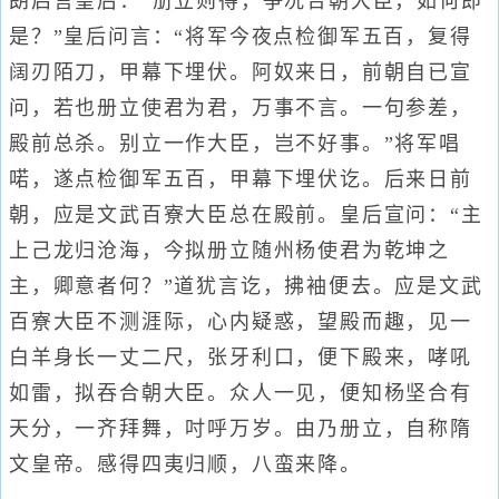
朗启言皇后：“册立则得，争况合朝大臣，如何即
是？”皇后问言：“将军今夜点检御军五百，复得
阔刃陌刀，甲幕下埋伏。阿奴来日，前朝自已宣
问，若也册立使君为君，万事不言。一句参差，
殿前总杀。别立一作大臣，岂不好事。”将军唱
喏，遂点检御军五百，甲幕下埋伏讫。后来日前
朝，应是文武百寮大臣总在殿前。皇后宣问：“主
上己龙归沧海，今拟册立随州杨使君为乾坤之
主，卿意者何？”道犹言讫，拂袖便去。应是文武
百寮大臣不测涯际，心内疑惑，望殿而趣，见一
白羊身长一丈二尺，张牙利口，便下殿来，哮吼
如雷，拟吞合朝大臣。众人一见，便知杨坚合有
天分，一齐拜舞，吋呼万岁。由乃册立，自称隋
文皇帝。感得四夷归顺，八蛮来降。