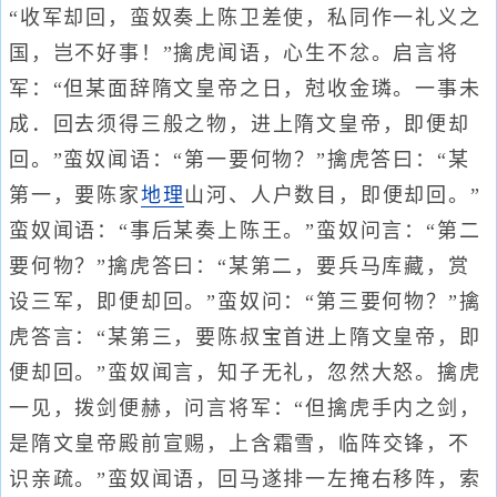
“收军却回，蛮奴奏上陈卫差使，私同作一礼义之
国，岂不好事！”擒虎闻语，心生不忿。启言将
军：“但某面辞隋文皇帝之日，尅收金璘。一事未
成．回去须得三般之物，进上隋文皇帝，即便却
回。”蛮奴闻语：“第一要何物？”擒虎答曰：“某
第一，要陈家
地理
山河、人户数目，即便却回。”
蛮奴闻语：“事后某奏上陈王。”蛮奴问言：“第二
要何物？”擒虎答曰：“某第二，要兵马库藏，赏
设三军，即便却回。”蛮奴问：“第三要何物？”擒
虎答言：“某第三，要陈叔宝首进上隋文皇帝，即
便却回。”蛮奴闻言，知子无礼，忽然大怒。擒虎
一见，拨剑便赫，问言将军：“但擒虎手内之剑，
是隋文皇帝殿前宣赐，上含霜雪，临阵交锋，不
识亲疏。”蛮奴闻语，回马遂排一左掩右移阵，索