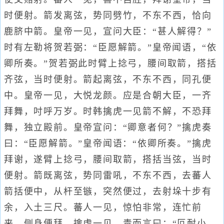
时便射。箭发离弦，势同劈竹，不东不西，恰向
鹿脐中箭。皇帝一见，宣问大臣：“甚人解得？”
时有左勒将贺若弼：“臣愿解箭。”皇帝闻语，“依
卿所奏。”贺若弼此时臂上捻弓，腰间取箭，搭括
齐弦，当时便射。箭起离弦，不东不西，同孔便
中。皇帝一见，大悦龙颜。应是合朝大臣，一齐
拜舞，吋呼万岁。时韩擒虎一见箭不解，不恐拜
舞，独立殿前。皇帝宣问：“卿意者何？”擒虎奏
曰：“臣愿解箭。”皇帝闻语：“依卿所奏。”擒虎
拜谢，遂臂上捻弓，腰间取箭，搭括当弦，当时
便射。箭既离弦，势同雷吼，不东不西，去蕃人
箭括便中，从杆至镞，突然便过，去射垛十步有
余，入土三尺。蕃人一见，惊怕非常，连忙前
来，侧身便拜。擒虎一见。责而言曰：“叵耐小