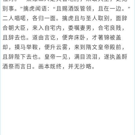
别事。”擒虎闻语：“且赐酒饭管领，且在一边。”
二人唱喏，各归一面。擒虎且与圣人取别，面辞
合朝大臣，来入自宅内，委嘱妻男，合宅良贱，
且辞去也。道由言讫，便奔床卧，才著锦被盖
却，摸马举鞍，便升云雾，来到隋文皇帝殿前，
且辞陛下去也。皇帝一见，满目流泪，遂执盖酹
酒祭而言日。画本既终，并无抄略。