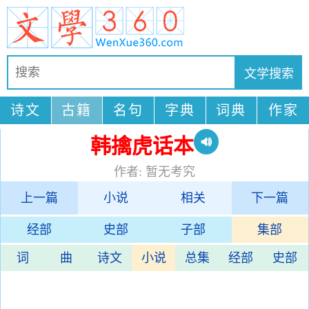
诗文
古籍
名句
字典
词典
作家
韩擒虎话本
作者: 暂无考究
上一篇
小说
相关
下一篇
经部
史部
子部
集部
词
曲
诗文
小说
总集
经部
史部