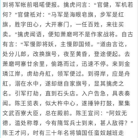
到将军帐前唱喏便报。擒虎问言：“官健，军机若
何？”官健祗对：“马军是海眼皂旗，步军是红
旗，胜字田心，大开寨门，一任百姓，来往买
卖。”擒虎闻语，便知萧磨呵不是作家战将。自古
有言：“军慢即将妖，主慢即国倾。”道由言讫，
处分儿郎，改换旗号，夜至黄昏，登途便起。去
萧磨呵寨廿余里，偷路而过，迅速不停。来到金
璘江岸，虏劫舟舡，领军便过。到得岸，应是舟
舡，溺在水中，遂却继自家旗号，显其擒虎之
名。引军打劫，直到石头店。入户告急，具表奏
闻。陈王览表，似大杵中心，遂捶钟打鼓，聚集
文武百寮大臣，总在殿前。陈王宣问：“阿奴无
德，滥处称尊，今有隋驾兵士到来，甚人敌得？”
陈王才问，时有三十年名将镇国任蛮奴越班走