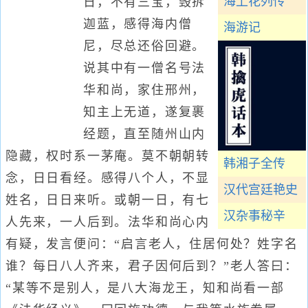
海上花列传
日，不有三宝，毁拆
迦蓝，感得海内僧
海游记
尼，尽总还俗回避。
说其中有一僧名号法
华和尚，家住邢州，
知主上无道，遂复裹
经题，直至随州山内
隐藏，权时系一茅庵。莫不朝朝转
韩湘子全传
念，日日看经。感得八个人，不显
汉代宫廷艳史
姓名，日日来听。或朝一日，有七
汉杂事秘辛
人先来，一人后到。法华和尚心内
有疑，发言便问：“启言老人，住居何处？姓字名
谁？每日八人齐来，君子因何后到？”老人答曰：
“某等不是别人，是八大海龙王，知和尚看一部