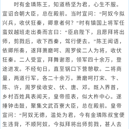
时有金璘陈王，知道杨坚为君，心生不服。
宣诏合朝大臣，总在殿前。当时宣问：“阿奴今拟
兴兵，收伏狂秦，卿意者何？”时有镇国上将军任
蛮奴越班走出奏而言曰：“臣启陛下，且愿拜将出
师，剪戮后，收下西秦，驾行便去。”陈王闻语，
依卿所奏，遂拜萧磨呵、周罗侯二人为将，收伏
狂秦。二人受宣，拜舞谢恩，领军四十余万，登
途进发。不经旬日，直至锅口下营憩歇。二将商
量，两道行军，各二十余万。萧磨呵打宋、卞、
陈、许，周罗侯收安、伏、唐、邓。既入界首，
乡村百姓具表闻天，皇帝揽表，似大杵中心。遂
捶钟击鼓，聚集文武百寮大臣，总在殿前。皇帝
宣问：“阿奴无德，滥处为君，今有金璘陈叔宝便
生违背，不顺阿奴，今拟拜将出师剪戮，甚人去