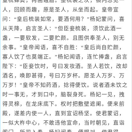
重梳蝉鬓，再画蛾眉。整梳装之次，镜内忽见一
人，回顾而趣，原是圣人，从坐而起。皇帝宣
问：“皇后梳装如常，要酒何用？”杨妃蒙问，喜
从天降，启言圣人：“但臣妾梳装，须饮此酒一
盏，一要软发，二要贮颜。且图供奉圣人，别无
余事。”皇帝闻语，喜不自胜：“皇后尚自贮颜，
寡人饮了也莫端正。”杨妃闻语，连忙捧盏，启言
陛下：“臣妾饮时，号曰发妆酒。圣人若饮，改却
酒名，唤即甚得，号曰万岁杯。愿圣人万岁、万
万岁！”皇帝不知药酒，捻得便饮。说者酒未饮之
时一事无，才到口中，脑裂身死。杨妃一见，拽
得灵榇，在龙床底下。权时把敷壁遮阑。便来前
殿，遂差内使一人，直到宣诏杨坚。使君蒙诏，
一似大杵中心，不敢违他宣命，当时朝见，直诣