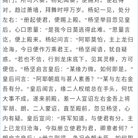
阁门。所司入奏，杨妃闻奏，便赐对。使君得
对，趋过萧墙，拜舞时呼万岁。杨妃一见，处分
左右：“册起使君，便赐上殿。”杨坚举目忽见皇
后，心口思量：“是我今日莫逃得此难。”思量言
讫，便上殿来。杨妃问言：“阿耶莫怕，主上龙归
沧海，今日便作万乘君王。”杨坚闻语，犹自疑
惑。“若也不信，行到龙床底下，见其灵榇，方可
便信。”杨坚启言皇后：“某缘力微。如何即是。”
皇后问言：“阿耶朝庭与甚人素善？”“某与左右金
吾有分。”皇后闻言，缘二人权绾总在手头，何忧
大事不成。遂来前殿，差一人宣诏左右金吾上将
军胡、朗。二人蒙诏，直至殿前，忽见杨坚，心
内有疑。皇后宣问：“将军知道，与使君有分。主
上已龙归沧海，今拟册立使君为君，卿意者何？”