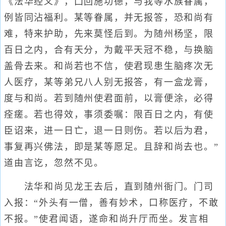
《法华经义》，囗回施功德，与我等水族眷属，
例皆同沾福利。某等眷属，并无报答，恐和尚有
难，特来护助，先来莫怪后到。为随州杨坚，限
百日之内，合有天分，为戴平天冠不稳，与换脑
盖骨去来。和尚若也不信，使君现患生脑疼次无
人医疗，某等弟兄八人别无报答，有一盒龙膏，
度与和尚。若到随州使君面前，以膏便涂，必得
痊瘥。若也得效，事须委嘱：限百日之内，有使
臣诏来，进一日亡，退一日则伤。若以后为君，
事复再兴佛法，即是某等愿足。且辞和尚去也。”
道由言讫，忽然不见。
法华和尚见龙王去后，直到随州衙门。门司
入报：“外头有一僧，善有妙术，口称医疗，不敢
不报。”使君闻语，遂命和尚升厅而坐。发言相