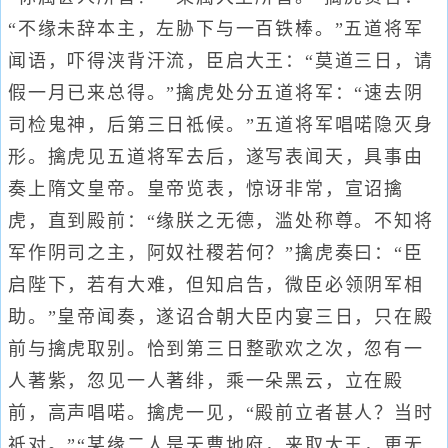
“不缘未辞本主，左胁下与一百铁棒。”五道将军
闻语，吓得浃背汗流，臣启大王：“莫道三日，请
假一月已来总得。”擒虎处分五道将军：“速去阴
司检鬼神，后第三日祗候。”五道将军唱喏隐灭身
形。擒虎见五道将军去后，遂写表闻天，具事由
奏上隋文皇帝。皇帝览表，惊讶非常，宣诏擒
虎，直到殿前：“缘朕之无德，滥处称尊。不知将
军作阴司之主，阿奴社稷若何？”擒虎奏曰：“臣
启陛下，若有大难，但知启告，微臣必领阴军相
助。”皇帝闻奏，遂诏合朝大臣内宴三日，只在殿
前与擒虎取别。恰到第三日整歌欢之次，忽有一
人著紫，忽见一人著绯，乘一朵黑云，立在殿
前，高声唱喏。擒虎一见，“殿前立者甚人？当时
祗对。”“某缘二人是天曹地府，来取大王，更无