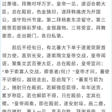
过萧墙，拜舞吋呼万岁。皇帝一见，遂诏合朝大
臣，总在殿前，色金铸印，遂拜韩擒虎为开国
公，遥守阳州节度。第二拜杨素东凉留守。第三
赐贺若弼锦彩罗绫、金银器物。三将受宣，拜舞
谢恩，走出朝门，各归私第。
前后不经旬日，有北蕃大下单于遂差突厥首
领力使，直到长安，遂索隋文皇帝交战，皇帝闻
语，聚集文武百寮大臣，总在殿前，皇帝宣问：
“单于索寡人交战，卿意者[何]？”皇帝才问，蕃使
不识朝仪，越班走出，臣启陛下：“蕃家弓箭为
上，赌射只在殿前。若解微臣箭得，年年送贡，
累岁称臣。若也解箭不得，只在殿前，定其社
稷。”皇帝闻奏，即在殿前，遂安射垛，画二鹿，
使交赌射。蕃人一见，喜不自胜，拜谢皇帝，当