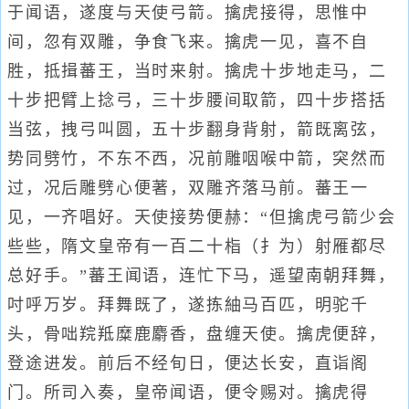
于闻语，遂度与天使弓箭。擒虎接得，思惟中
间，忽有双雕，争食飞来。擒虎一见，喜不自
胜，抵揖蕃王，当时来射。擒虎十步地走马，二
十步把臂上捻弓，三十步腰间取箭，四十步搭括
当弦，拽弓叫圆，五十步翻身背射，箭既离弦，
势同劈竹，不东不西，况前雕咽喉中箭，突然而
过，况后雕劈心便著，双雕齐落马前。蕃王一
见，一齐唱好。天使接势便赫：“但擒虎弓箭少会
些些，隋文皇帝有一百二十栺（扌为）射雁都尽
总好手。”蕃王闻语，连忙下马，遥望南朝拜舞，
吋呼万岁。拜舞既了，遂拣紬马百匹，明驼千
头，骨咄羦羝糜鹿麝香，盘缠天使。擒虎便辞，
登途进发。前后不经旬日，便达长安，直诣阁
门。所司入奏，皇帝闻语，便令赐对。擒虎得