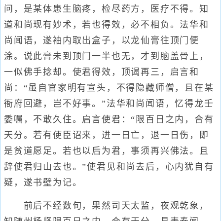
问，是某体患生脑疼，检尽药方，医疗不得。知
道和尚现有妙术，若也得效，必不相负。法华和
尚闻语，遂袖内取出盒子，以龙仙膏往顶门便
涂。说此膏未到顶门一半也无，才到脑盖骨上，
一似佛手捻却。使君得效，顶谒再三，启言和
尚：“虽自官家明有宣头，不得隐藏师僧，且在某
衙府回避，岂不好事。”法华和尚闻语，忆得龙壬
委嘱，不敢久住。启言使君：“限百日之内，合有
天分。若有使臣诏来，进一日亡，退一日伤，即
是贫道愿足。若也以后为君，事须再兴佛法。且
辞使君归山去也。”使君见和尚去后，心内犹自有
疑，遂书壁为记。
前后不经数旬，果然司天太监，夜观乾象，