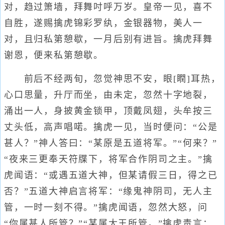
对，趋过箫墙，拜舞吋呼万岁。皇帝一见，喜不
自胜，遂赐擒虎锦彩罗纨，金银器物，美人一
对，且归私第憩歇，一月后别有进旨。擒虎拜舞
谢恩，便来私第憩歇。
前后不经两旬，忽觉神思不安，眼[瞤]耳热，
心口思量，升厅而坐，由未定，忽然十字地裂，
涌出一人，身披黄金锁甲，顶戴凤翅，头牟按三
丈头低，高声唱喏。擒虎一见，当时便问：“公是
甚人？”神人答曰：“某原是五道将军。”“何来？”
“夜来三更奉天符牒下，将军合作阴司之主。”擒
虎闻语：“或遇五道大神，但某请假三日，得之已
否？”五道大神启言将军：“缘鬼神阴司，无人主
管，一时一刻不得。”擒虎闻语，忽然大怒，问
“你属甚人所管？”“某属大王所管。”擒虎责言：