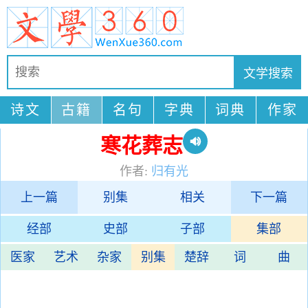
诗文
古籍
名句
字典
词典
作家
寒花葬志
作者:
归有光
上一篇
别集
相关
下一篇
经部
史部
子部
集部
医家
艺术
杂家
别集
楚辞
词
曲