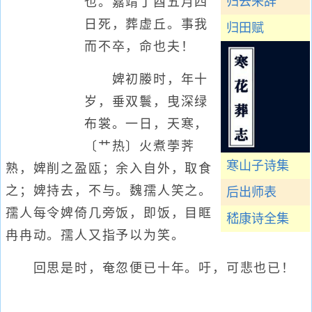
归去来辞
也。嘉靖丁酉五月四
日死，葬虚丘。事我
归田赋
而不卒，命也夫！
婢初媵时，年十
岁，垂双鬟，曳深绿
布裳。一日，天寒，
〔艹热〕火煮荸荠
寒山子诗集
熟，婢削之盈瓯；余入自外，取食
之；婢持去，不与。魏孺人笑之。
后出师表
孺人每令婢倚几旁饭，即饭，目眶
嵇康诗全集
冉冉动。孺人又指予以为笑。
回思是时，奄忽便已十年。吁，可悲也已！