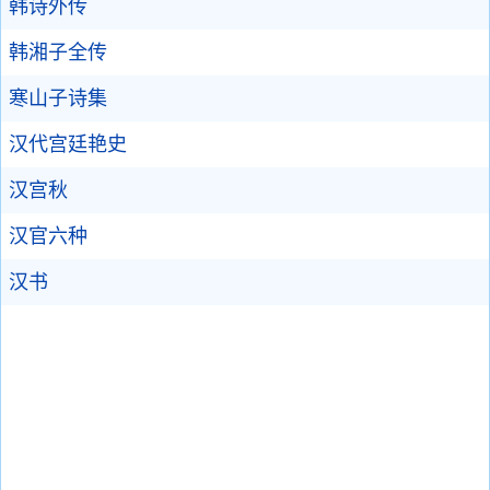
韩诗外传
韩湘子全传
寒山子诗集
汉代宫廷艳史
汉宫秋
汉官六种
汉书