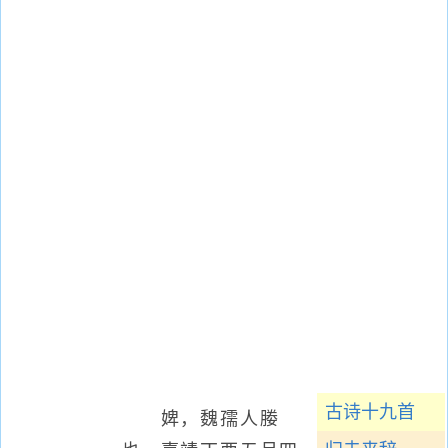
古诗十九首
婢，魏孺人媵