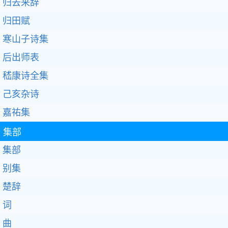
归去来辞
归田赋
寒山子诗集
后出师表
嵇康诗全集
己亥杂诗
嘉祐集
集部
集部
别集
楚辞
词
曲