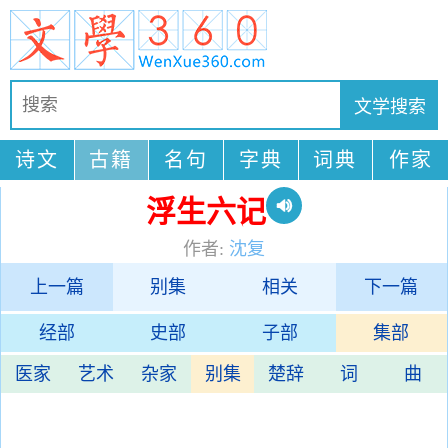
诗文
古籍
名句
字典
词典
作家
浮生六记
作者:
沈复
上一篇
别集
相关
下一篇
经部
史部
子部
集部
医家
艺术
杂家
别集
楚辞
词
曲