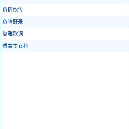
负情侬传
负暄野录
复雅歌词
傅青主女科