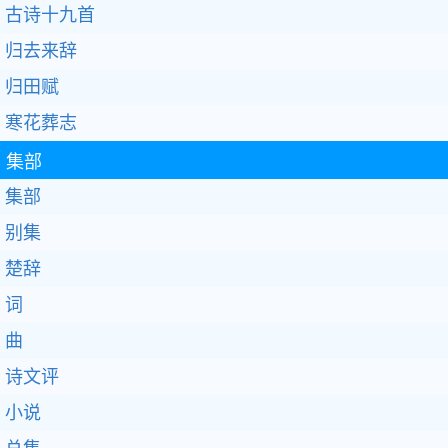
古诗十九首
归去来辞
归田赋
寒花葬志
集部
集部
别集
楚辞
词
曲
诗文评
小说