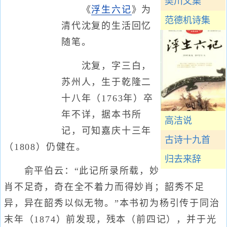
樊川文集
《
浮生六记
》为
范德机诗集
清代沈复的生活回忆
随笔。
沈复，字三白，
苏州人，生于乾隆二
十八年（1763年）卒
年不详，据本书所
高洁说
记，可知嘉庆十三年
古诗十九首
（1808）仍健在。
归去来辞
俞平伯云：“此记所录所载，妙
肖不足奇，奇在全不着力而得妙肖；韶秀不足
异，异在韶秀以似无物。”本书初为杨引传于同治
末年（1874）前发现，残本（前四记），并于光