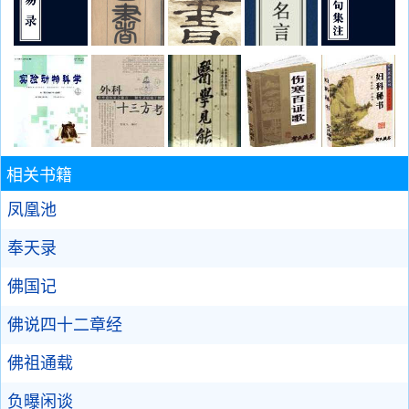
相关书籍
凤凰池
奉天录
佛国记
佛说四十二章经
佛祖通载
负曝闲谈