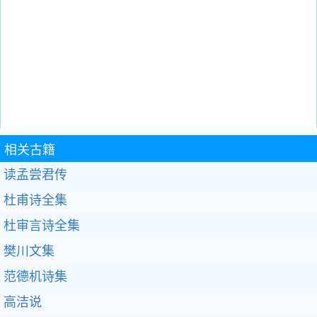
相关古籍
读孟尝君传
杜甫诗全集
杜审言诗全集
樊川文集
范德机诗集
高洁说