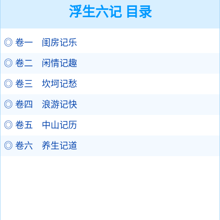
浮生六记 目录
◎ 卷一 闺房记乐
◎ 卷二 闲情记趣
◎ 卷三 坎坷记愁
◎ 卷四 浪游记快
◎ 卷五 中山记历
◎ 卷六 养生记道