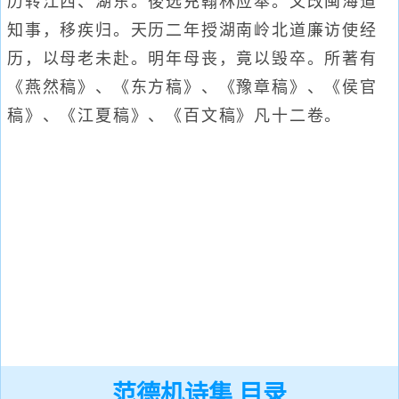
历转江西、湖东。後选充翰林应奉。又改闽海道
知事，移疾归。天历二年授湖南岭北道廉访使经
历，以母老未赴。明年母丧，竟以毁卒。所著有
《燕然稿》、《东方稿》、《豫章稿》、《侯官
稿》、《江夏稿》、《百文稿》凡十二卷。
范德机诗集 目录