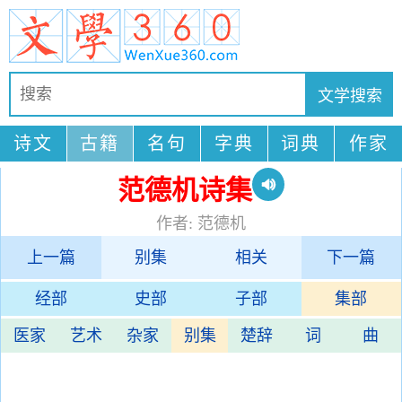
诗文
古籍
名句
字典
词典
作家
范德机诗集
作者: 范德机
上一篇
别集
相关
下一篇
经部
史部
子部
集部
医家
艺术
杂家
别集
楚辞
词
曲