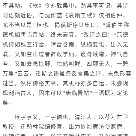
革其飏。《歌》今亦载集中。然其事可记，其诗
则语颇近俗。与沈作喆《哀扇工歌》仅相伯仲，
尤不当以是梈也。揭徯斯序其集曰：“虞伯生称
德机如唐临晋帖，终未逼真。”改评之曰：“范德
机诗如秋空行雲，晴雷卷雨，纵横变化，出入无
联。又如空山道者辟穀学仙，瘦骨崚嶒，神气自
若。又如豪鹰掠野，独鹤叫群，四顾无人，一碧
万里”云云。徯斯之语虽务反虞集之评，未免形容
过当。然梈诗格实高，其机杼亦多自运，未尝规
规刻画古人，固未可以“唐临晋帖”一语据为定论
矣。
梈字亨父，一字德机，清江人。以荐为左卫
教授，迁翰林院编修官。出为岭海廉访使照磨，