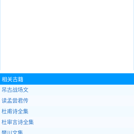
相关古籍
吊古战场文
读孟尝君传
杜甫诗全集
杜审言诗全集
樊川文集