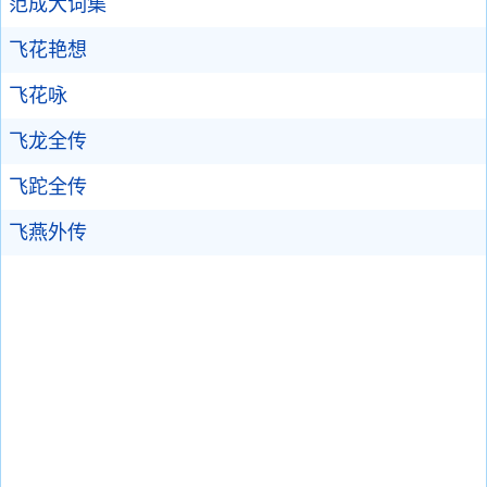
范成大词集
飞花艳想
飞花咏
飞龙全传
飞跎全传
飞燕外传