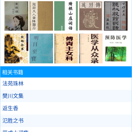
相关书籍
法苑珠林
樊川文集
返生香
氾胜之书