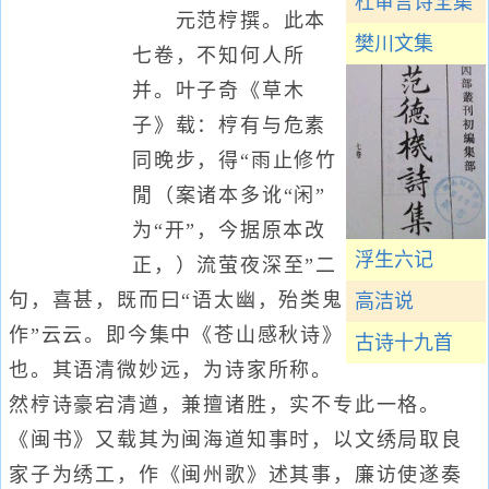
杜审言诗全集
元范梈撰。此本
樊川文集
七卷，不知何人所
并。叶子奇《草木
子》载：梈有与危素
同晚步，得“雨止修竹
閒（案诸本多讹“闲”
为“开”，今据原本改
浮生六记
正，）流萤夜深至”二
句，喜甚，既而曰“语太幽，殆类鬼
高洁说
作”云云。即今集中《苍山感秋诗》
古诗十九首
也。其语清微妙远，为诗家所称。
然梈诗豪宕清遒，兼擅诸胜，实不专此一格。
《闽书》又载其为闽海道知事时，以文绣局取良
家子为绣工，作《闽州歌》述其事，廉访使遂奏