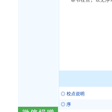
本书校点，以无序本
◎ 校点说明
◎ 序