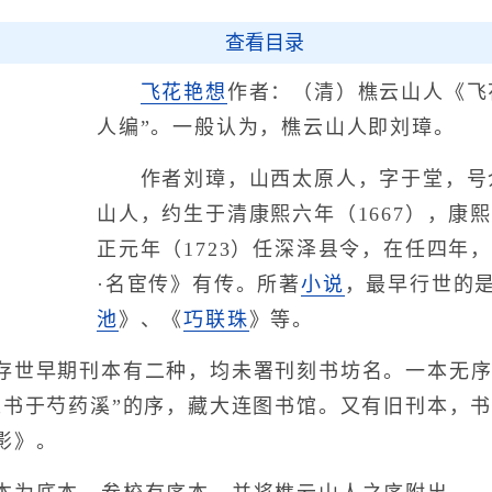
查看目录
飞花艳想
作者：（清）樵云山人《飞
人编”。一般认为，樵云山人即刘璋。
作者刘璋，山西太原人，字于堂，号
山人，约生于清康熙六年（1667），康熙
正元年（1723）任深泽县令，在任四年
·名宦传》有传。所著
小说
，最早行世的
池
》、《
巧联珠
》等。
世早期刊本有二种，均未署刊刻书坊名。一本无序
人书于芍药溪”的序，藏大连图书馆。又有旧刊本，
影》。