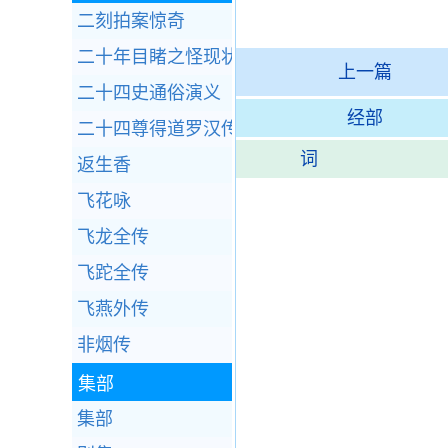
二刻拍案惊奇
二十年目睹之怪现状
上一篇
二十四史通俗演义
经部
二十四尊得道罗汉传
词
返生香
飞花咏
飞龙全传
飞跎全传
飞燕外传
非烟传
集部
集部