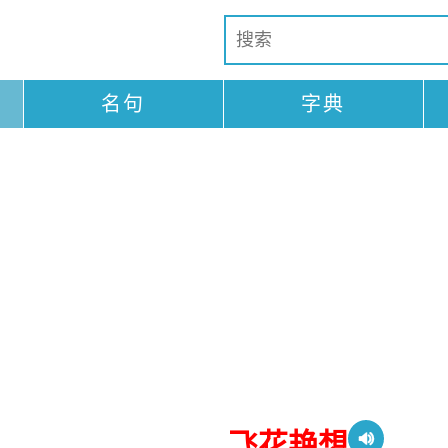
名句
字典
飞花艳想