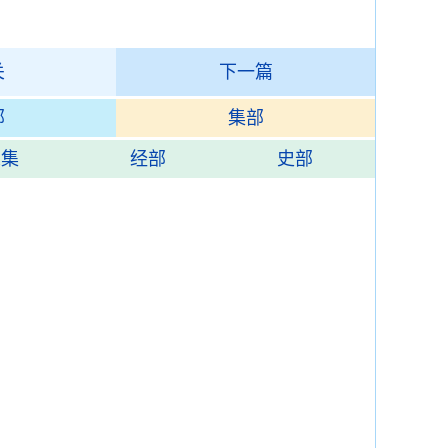
关
下一篇
部
集部
总集
经部
史部