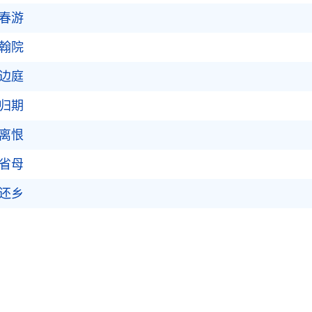
春游
翰院
边庭
归期
离恨
省母
还乡