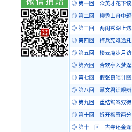
◎ 第一回 众英才花下谈
◎ 第二回 柳秀士舟中题
◎ 第三回 两闺秀湖上遇
◎ 第四回 梅兵宪难途托
◎ 第五回 棲云庵步月访
◎ 第六回 合欢亭入梦逢
◎ 第七回 假张良暗计图
◎ 第八回 慧文君识眼辨
◎ 第九回 重结鸳鸯双得
◎ 第十回 拆开梅雪两分
◎ 第十一回 古寺还金逢