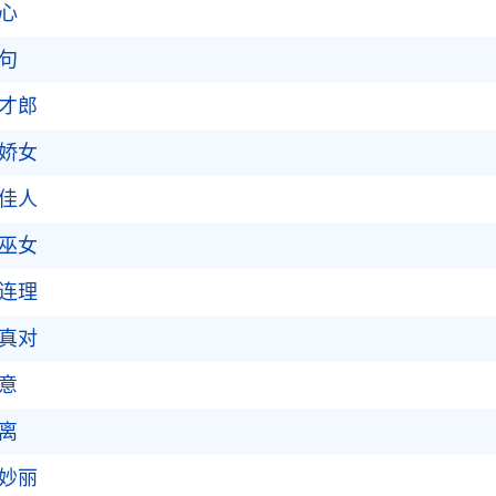
心
句
才郎
娇女
佳人
巫女
连理
真对
意
离
妙丽