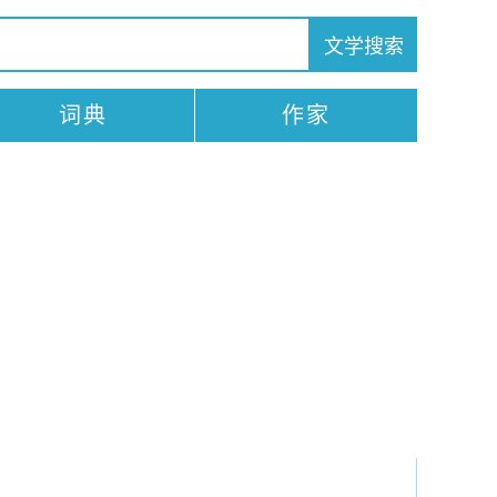
词典
作家