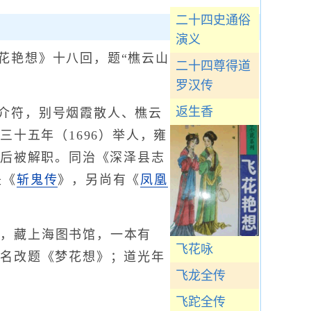
二十四史通俗
演义
花艳想》十八回，题“樵云山
二十四尊得道
罗汉传
返生香
介符，别号烟霞散人、樵云
三十五年（1696）举人，雍
，后被解职。同治《深泽县志
是《
斩鬼传
》，另尚有《
凤凰
，藏上海图书馆，一本有
飞花咏
书名改题《梦花想》；道光年
飞龙全传
飞跎全传