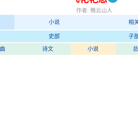
作者: 樵云山人
小说
相
史部
子
曲
诗文
小说