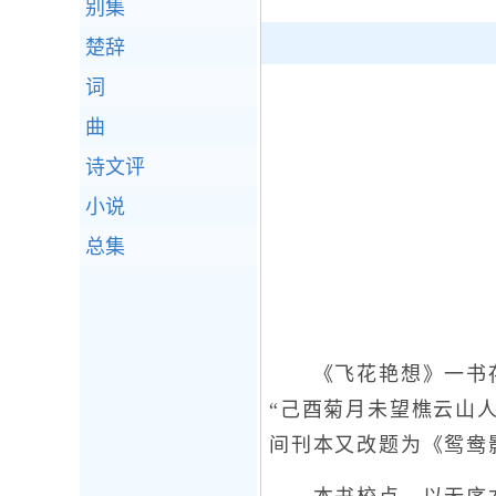
别集
楚辞
词
曲
诗文评
小说
总集
《飞花艳想》一书存
“己酉菊月未望樵云山
间刊本又改题为《鸳鸯