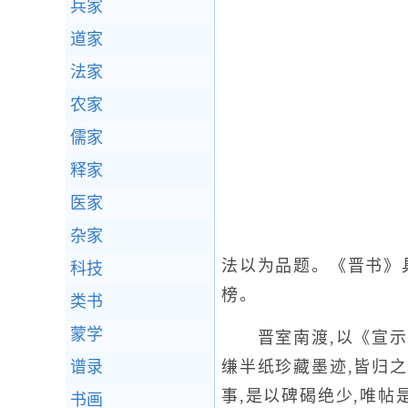
兵家
道家
法家
农家
儒家
释家
医家
杂家
法以为品题。《晋书》
科技
榜。
类书
蒙学
晋室南渡,以《宣示表
谱录
缣半纸珍藏墨迹,皆归
事,是以碑碣绝少,唯帖
书画