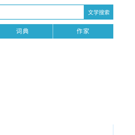
词典
作家