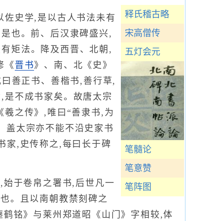
释氏稽古略
佐史学,是以古人书法未有
宋高僧传
白是也。前、后汉隶碑盛兴,
最有矩法。降及西晋、北朝,
五灯会元
修《
晋书
》、南、北《史》
或曰善正书、善楷书,善行草,
隶,是不成书家矣。故唐太宗
羲之传》,唯曰“善隶书,为
草。盖太宗亦不能不沿史家书
书家,史传称之,每曰长于碑
笔髓论
笔意赞
,始于卷帛之署书,后世凡一
笔阵图
碑也。且以南朝教禁刻碑之
瘗鹤铭》与莱州郑道昭《山门》字相较,体