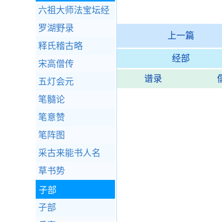
六祖大师法宝坛经
罗湖野录
上一篇
释氏稽古略
经部
宋高僧传
谱录
五灯会元
笔髓论
笔意赞
笔阵图
采古来能书人名
草书势
子部
子部