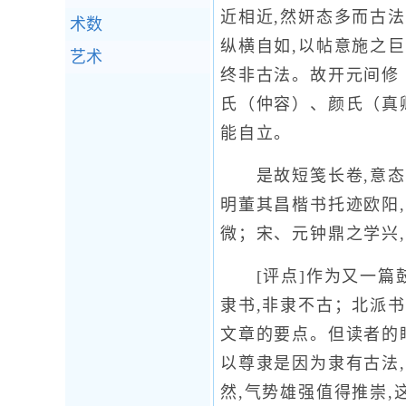
近相近,然妍态多而古法
术数
纵横自如,以帖意施之巨
艺术
终非古法。故开元间修
氏（仲容）、颜氏（真
能自立。
是故短笺长卷,意态挥
明董其昌楷书托迹欧阳
微；宋、元钟鼎之学兴,
[评点]作为又一篇鼓
隶书,非隶不古；北派书
文章的要点。但读者的
以尊隶是因为隶有古法
然,气势雄强值得推崇