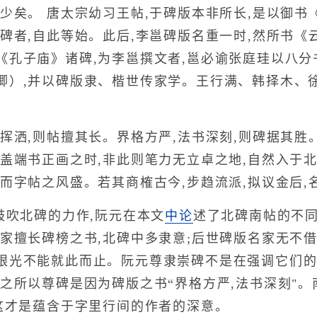
少矣。 唐太宗幼习王帖,于碑版本非所长,是以御书
碑者,自此等始。此后,李邕碑版名重一时,然所书《
《孔子庙》诸碑,为李邕撰文者,邕必谕张庭珪以八分
卿）,并以碑版隶、楷世传家学。王行满、韩择木、徐
洒,则帖擅其长。界格方严,法书深刻,则碑据其胜。
,盖端书正画之时,非此则笔力无立卓之地,自然入于
而字帖之风盛。若其商榷古今,步趋流派,拟议金后,名
吹北碑的力作,阮元在本文
中论
述了北碑南帖的不
家擅长碑榜之书,北碑中多隶意;后世碑版名家无不借
眼光不能就此而止。阮元尊隶崇碑不是在强调它们的
,之所以尊碑是因为碑版之书“界格方严,法书深刻"
,这才是蕴含于字里行间的作者的深意。