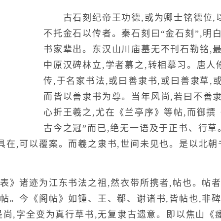
古石刻纪帝王功德,或为卿士铭德位,以
不托金石以传者。秦石刻曰“金石刻”,明
书家辈出。东汉山川庙墓无不刊石勒铭,
中原汉碑林立,学者慕之,转相摹习。唐人
传,于名家书法,或曰善隶书,或曰善隶草,
而皆以善隶书为尊。当年风尚,若曰不善
心折王羲之,尤在《兰亭序》等帖,而御撰《
古今之冠”而已,绝无一语及于正书、行
具在,可以覆案。而羲之隶书,世间未见也。是以北朝
》诸迹为江东书法之祖,然衣带所携者,帖也。帖者
之帖。今《阁帖》如锺、王、郗、谢诸书,皆帖也,非
是尚,字全变为真行草书,无复隶古遗意。即以焦山《