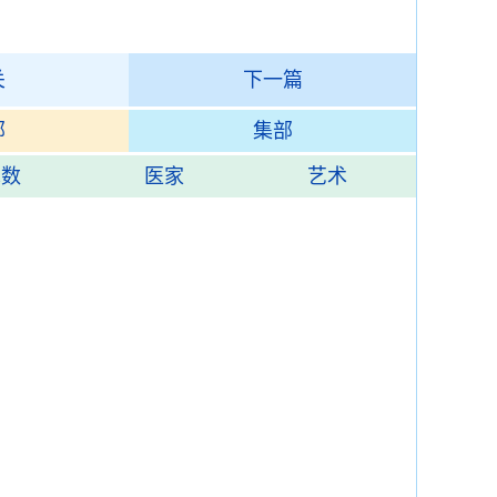
关
下一篇
部
集部
术数
医家
艺术