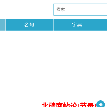
名句
字典
北碑南帖论[节录]