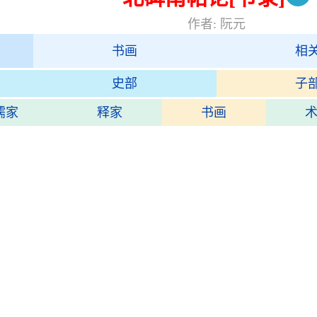
作者: 阮元
书画
相
史部
子
儒家
释家
书画