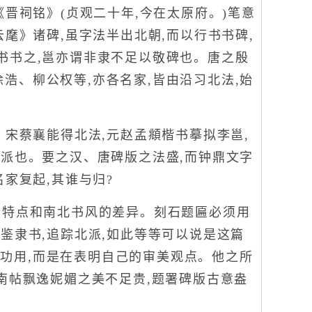
《晋祠铭》(贞观二十年,今在太原府。)笔意
云麾》诸碑,虽字法半出北朝,而以行书书碑,
书书之,邕亦谓非隶不足以敬碑也。唐之殷
浩、柳公权等,亦各名家,皆由沿习北法,始
宋蔡襄能得北法,元赵孟頫楷书摹拟李邕,
北派也。要之汉、唐碑版之法盛,而钟鼎文字
家复起,其谁与归?
同特点和南北书风的差异。刻石题匾必须用
鉴隶书,追踪北派,如此等等可以说是这篇
功用,而是在表明自己的审美观点。他之所
。南帖飘逸妮媚之美不足贵,题署碑版古意盎