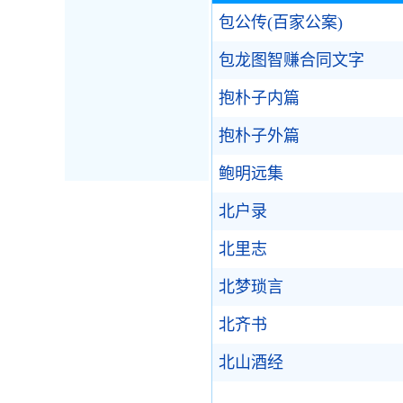
包公传(百家公案)
包龙图智赚合同文字
抱朴子内篇
抱朴子外篇
鲍明远集
北户录
北里志
北梦琐言
北齐书
北山酒经