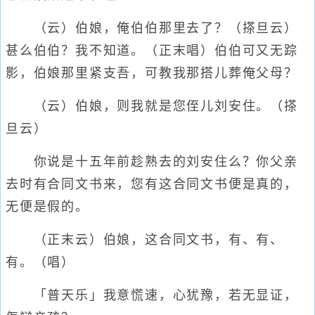
（云）伯娘，俺伯伯那里去了？（搽旦云）
甚么伯伯？我不知道。（正末唱）伯伯可又无踪
影，伯娘那里紧支吾，可教我那搭儿葬俺父母？
（云）伯娘，则我就是您侄儿刘安住。（搽
旦云）
你说是十五年前趁熟去的刘安住么？你父亲
去时有合同文书来，您有这合同文书便是真的，
无便是假的。
（正末云）伯娘，这合同文书，有、有、
有。（唱）
「普天乐」我意慌速，心犹豫，若无显证，