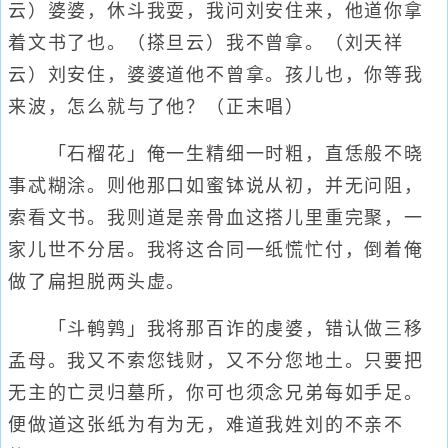
云）婆婆，休斗我耍，我问刘安住来，他道你拿
着文书了也。（搽旦云）我不曾拿。（刘天祥
云）刘安住，婆婆道他不曾拿。孩儿也，你等我
来波，怎么就与了他？（正末唱）
「石榴花」俺一生精细一时粗，直恁般不晓
事忒糊涂。则他那口如蜜钵说从初，并无问阻，
索看文书。我则道是亲骨血这搭儿里重完聚，一
家儿世不分居。我将这合同一纸慌忙付，倒着俺
做了扁担脱两头虚。
「斗鹌鹑」我将那百诈的虔婆，错认做三移
孟母。我又不索您钱财，又不分您地土。只要把
无主的亡灵归墓所，你可也须念兄弟每如手足。
便做道这张纸为有为无，难道我姓刘的不亲不