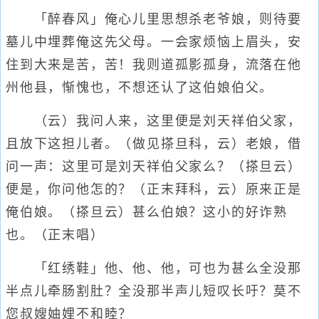
「醉春风」俺心儿里思想杀老爷娘，则待要
墓儿中埋葬俺这先父母。一会家烦恼上眉头，安
住到大来是苦，苦！我则道孤影孤身，流落在他
州他县，惭愧也，不想还认了这伯娘伯父。
（云）我问人来，这里便是刘天祥伯父家，
且放下这担儿者。（做见搽旦科，云）老娘，借
问一声：这里可是刘天祥伯父家么？（搽旦云）
便是，你问他怎的？（正末拜科，云）原来正是
俺伯娘。（搽旦云）甚么伯娘？这小的好诈熟
也。（正末唱）
「红绣鞋」他、他、他，可也为甚么全没那
半点儿牵肠割肚？全没那半声儿短叹长吁？莫不
您叔嫂妯娌不和睦？