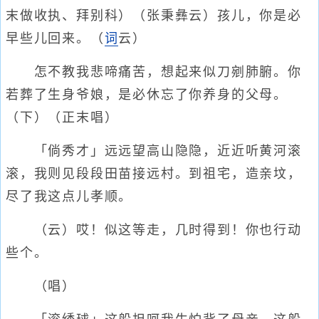
末做收执、拜别科）（张秉彝云）孩儿，你是必
早些儿回来。（
词
云）
怎不教我悲啼痛苦，想起来似刀剜肺腑。你
若葬了生身爷娘，是必休忘了你养身的父母。
（下）（正末唱）
「倘秀才」远远望高山隐隐，近近听黄河滚
滚，我则见段段田苗接远村。到祖宅，造亲坟，
尽了我这点儿孝顺。
（云）哎！似这等走，几时得到！你也行动
些个。
（唱）