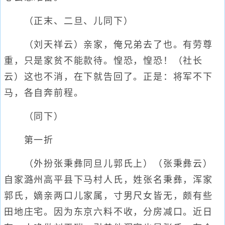
（正末、二旦、儿同下）
（刘天祥云）亲家，俺兄弟去了也。有劳尊
重，只是家贫不能款待。惶恐，惶恐！（社长
云）这也不消，在下就告回了。正是：将军不下
马，各自奔前程。
（同下）
第一折
（外扮张秉彝同旦儿郭氏上）（张秉彝云）
自家潞州高平县下马村人氏，姓张名秉彝，浑家
郭氏，嫡亲两口儿家属，寸男尺女皆无，颇有些
田地庄宅。因为东京六料不收，分房减口。近日