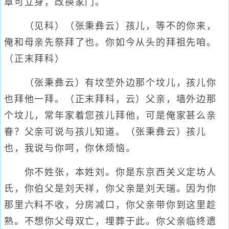
章可立身，改换家门。
（见科）（张秉彝云）孩儿，等不的你来，
俺和母亲先祭拜了也。你如今从头的拜祖先咱。
（正末拜科）
（张秉彝云）有坟茔外边那个坟儿，孩儿你
也拜他一拜。（正末拜科，云）父亲，墙外边那
个坟儿，常年家着您孩儿拜他，可是俺家甚么亲
眷？父亲可说与孩儿知道。（张秉彝云）孩儿
也，我说与你呵，你休烦恼。
你不姓张，本姓刘。你是东京西关义定坊人
氏，你伯父是刘天祥，你父亲是刘天瑞。因为你
那里六料不收，分房减口，你父亲带你到这里趁
熟。不想你父母双亡，埋葬于此。你父亲临终遗