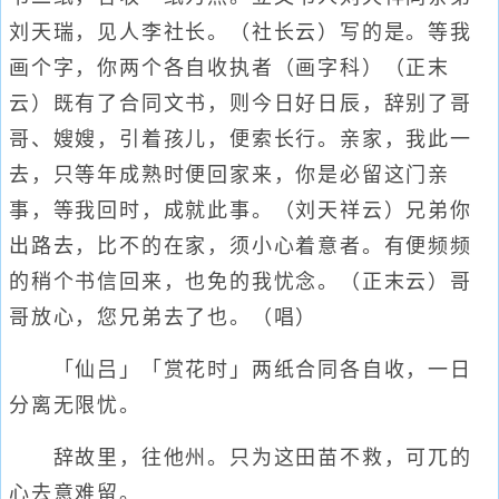
刘天瑞，见人李社长。（社长云）写的是。等我
画个字，你两个各自收执者（画字科）（正末
云）既有了合同文书，则今日好日辰，辞别了哥
哥、嫂嫂，引着孩儿，便索长行。亲家，我此一
去，只等年成熟时便回家来，你是必留这门亲
事，等我回时，成就此事。（刘天祥云）兄弟你
出路去，比不的在家，须小心着意者。有便频频
的稍个书信回来，也免的我忧念。（正末云）哥
哥放心，您兄弟去了也。（唱）
「仙吕」「赏花时」两纸合同各自收，一日
分离无限忧。
辞故里，往他州。只为这田苗不救，可兀的
心去意难留。