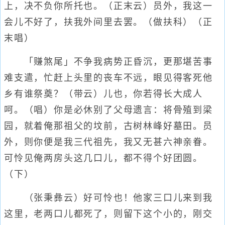
上，决不负你所托也。（正末云）员外，我这一
会儿不好了，扶我外间里去罢。（做扶科）（正
末唱）
「赚煞尾」不争我病势正昏沉，更那堪苦事
难支遣，忙赶上头里的丧车不远，眼见得客死他
乡有谁祭奠？（带云）儿也，你若得长大成人
呵。（唱）你是必休别了父母遗言：将骨殖到梁
园，就着俺那祖父的坟前，古树林峰好墓田。员
外，则你便是我三代祖先，我又无甚六神亲眷。
可怜见俺两房头这几口儿，都不得个好团圆。
（下）
（张秉彝云）好可怜也！他家三口儿来到我
这里，老两口儿都死了，则留下这个小的，刚交