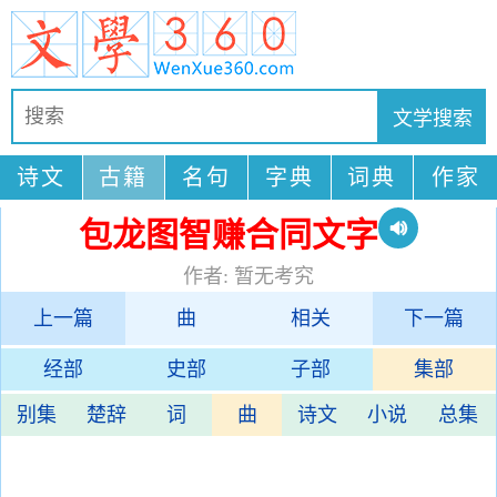
诗文
古籍
名句
字典
词典
作家
包龙图智赚合同文字
作者: 暂无考究
上一篇
曲
相关
下一篇
经部
史部
子部
集部
别集
楚辞
词
曲
诗文
小说
总集