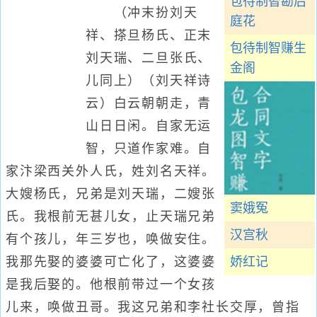
包待制智勘后
（冲末扮刘天
庭花
祥、搽旦杨氏、正末
包待制智赚生
刘天瑞、二旦张氏、
金阁
儿同上）（刘天祥诗
云）白云朝朝走，青
山日日闲。自家无运
智，只道作家难。自
家汴梁西关外人氏，姓刘名天祥。
大嫂杨氏，兄弟是刘天瑞，二嫂张
窦娥冤
氏。我根前无甚儿女，止天瑞兄弟
汉宫秋
有个孩儿，年三岁也，唤做安住。
我那先娶的婆婆可亡化了，这婆婆
娇红记
是我后娶的。他根前带过一个女孩
儿来，唤做丑哥。我这兄弟和李社长交厚，曾指