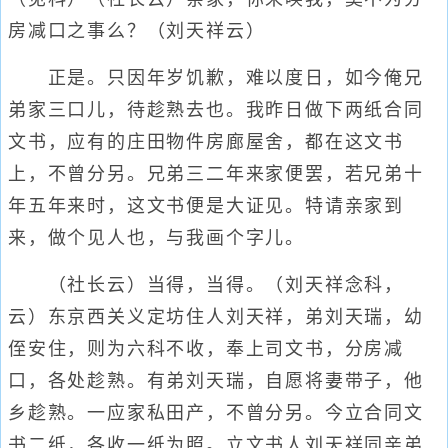
房减口之事么？（刘天祥云）
正是。只因年岁饥歉，难以度日，如今俺兄
弟家三口儿，待趁熟去也。我昨日做下两纸合同
文书，应有的庄田物件房廊屋舍，都在这文书
上，不曾分另。兄弟三二年来家便罢，若兄弟十
年五年来时，这文书便是大证见。特请亲家到
来，做个见人也，与我画个字儿。
（社长云）当得，当得。（刘天祥念科，
云）东京西关义定坊住人刘天祥，弟刘天瑞，幼
侄安住，则为六科不收，奉上司文书，分房减
口，各处趁熟。有弟刘天瑞，自愿将妻带子，他
乡趁熟。一应家私田产，不曾分另。今立合同文
书二纸，各收一纸为照。立文书人刘天祥同亲弟