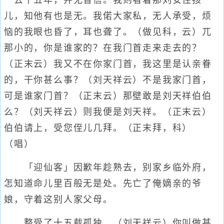
一去十五年，并无音信。我则看着那刘安住孩
儿，知他有也是无。我偌大家私，无人承受，烦
恼的我眼也昏了，耳也聋了。（做见科，云）兀
那小的，你是谁家的？在我门首走来走去的？
（正末云）我又不在你家门首，我这里是认亲眷
的，干你甚么事？（刘天祥云）不是我家门首，
可是谁家门首？（正末云）那壁敢是刘天祥伯伯
么？（刘天祥云）则我便是刘天祥。（正末云）
伯伯请上，受您侄儿几拜。（正末拜，科）
（唱）
「迎仙客」因歉年趁熟去，别家乡临外府，
怎知道命儿里百般无是处。先亡了俺嫡亲的爷
娘，守着这别人家父母。
整受了十五载孤独，（刘天祥云）你叫做甚