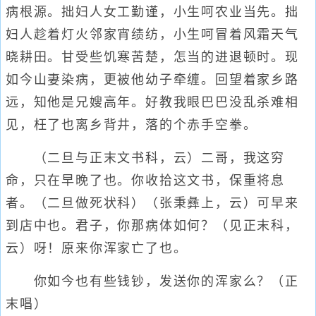
病根源。拙妇人女工勤谨，小生呵农业当先。拙
妇人趁着灯火邻家宵绩纺，小生呵冒着风霜天气
晓耕田。甘受些饥寒苦楚，怎当的进退顿时。现
如今山妻染病，更被他幼子牵缠。回望着家乡路
远，知他是兄嫂高年。好教我眼巴巴没乱杀难相
见，枉了也离乡背井，落的个赤手空拳。
（二旦与正末文书科，云）二哥，我这穷
命，只在早晚了也。你收拾这文书，保重将息
者。（二旦做死状科）（张秉彝上，云）可早来
到店中也。君子，你那病体如何？（见正末科，
云）呀！原来你浑家亡了也。
你如今也有些钱钞，发送你的浑家么？（正
末唱）