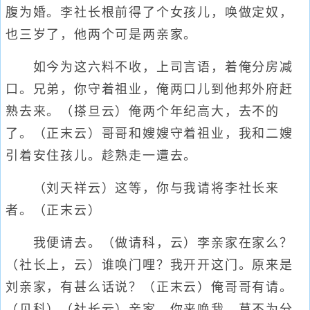
腹为婚。李社长根前得了个女孩儿，唤做定奴，
也三岁了，他两个可是两亲家。
如今为这六料不收，上司言语，着俺分房减
口。兄弟，你守着祖业，俺两口儿到他邦外府赶
熟去来。（搽旦云）俺两个年纪高大，去不的
了。（正末云）哥哥和嫂嫂守着祖业，我和二嫂
引着安住孩儿。趁熟走一遭去。
（刘天祥云）这等，你与我请将李社长来
者。（正末云）
我便请去。（做请科，云）李亲家在家么？
（社长上，云）谁唤门哩？我开开这门。原来是
刘亲家，有甚么话说？（正末云）俺哥哥有请。
（见科）（社长云）亲家，你来唤我，莫不为分