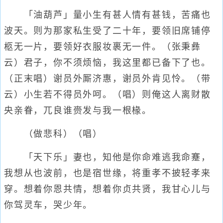
「油葫芦」量小生有甚人情有甚钱，苦痛也
波天。则为那家私生受了二十年，要领旧席铺停
柩无一片，要领好衣服妆裹无一件。（张秉彝
云）君子，你不须烦恼，我这里都已备下了也。
（正末唱）谢员外厮济惠，谢员外肯见怜。（带
云）小生若不得员外呵。（唱）则俺这人离财散
央亲眷，兀良谁赍发与我一根椽。
（做悲科）（唱）
「天下乐」妻也，知他是你命难逃我命蹇，
我想从也波前，也是宿世缘，将重孝不披轻孝来
穿。想着你恩共情，想着你贞共贤，我甘心儿与
你驾灵车，哭少年。