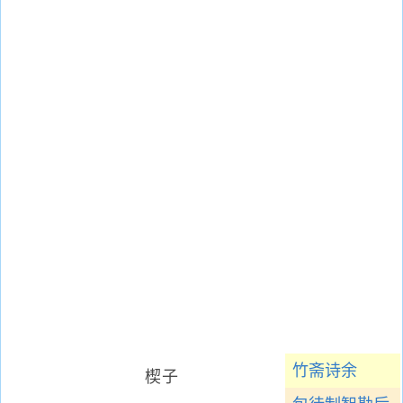
竹斋诗余
楔子