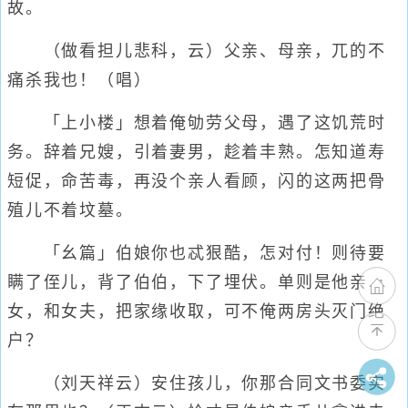
故。
（做看担儿悲科，云）父亲、母亲，兀的不
痛杀我也！（唱）
「上小楼」想着俺劬劳父母，遇了这饥荒时
务。辞着兄嫂，引着妻男，趁着丰熟。怎知道寿
短促，命苦毒，再没个亲人看顾，闪的这两把骨
殖儿不着坟墓。
「幺篇」伯娘你也忒狠酷，怎对付！则待要
瞒了侄儿，背了伯伯，下了埋伏。单则是他亲
女，和女夫，把家缘收取，可不俺两房头灭门绝
户？
（刘天祥云）安住孩儿，你那合同文书委实