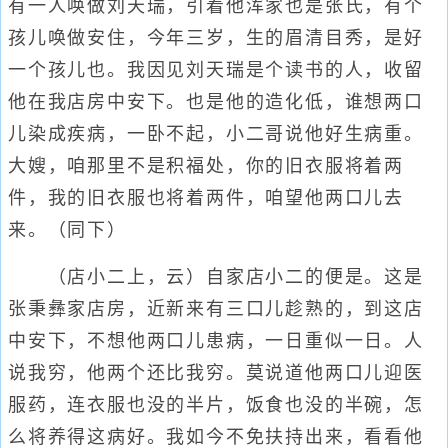
有一人唤做刘天瑞，引着他浑家也是张氏，有个
孩儿唤做安住，今年三岁，生的眉清目秀，是好
一个孩儿也。我因见刘天瑞是个读书的人，收留
他在我店房中安下。也是他的造化低，谁想两口
儿染成疾病，一卧不起，小二哥说他好生病重。
大嫂，咱那里不是积福处，你的旧衣服将着两
件，我的旧衣服也将着两件，咱望他两口儿去
来。（同下）
（店小二上，云）自家店小二的便是。这是
张秉彝家店房，近新来有三口儿趁熟的，到这店
中安下，不想他两口儿患病，一日重似一日。人
说我穷，他两个还比我穷。莫说道他两口儿迎医
服药，连衣服也没的半片，饭食也没的半碗，怎
么将养得这病好。我如今不免扶持出来，看看他