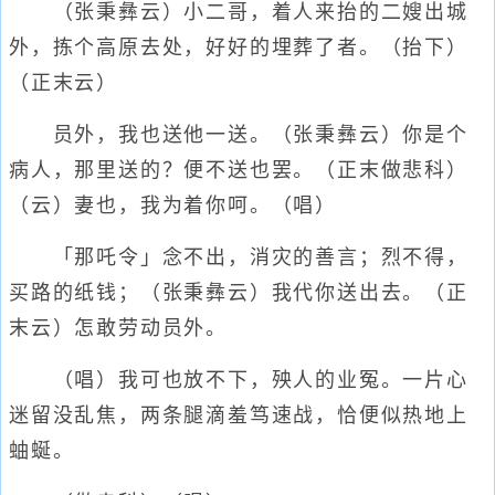
（张秉彝云）小二哥，着人来抬的二嫂出城
外，拣个高原去处，好好的埋葬了者。（抬下）
（正末云）
员外，我也送他一送。（张秉彝云）你是个
病人，那里送的？便不送也罢。（正末做悲科）
（云）妻也，我为着你呵。（唱）
「那吒令」念不出，消灾的善言；烈不得，
买路的纸钱；（张秉彝云）我代你送出去。（正
末云）怎敢劳动员外。
（唱）我可也放不下，殃人的业冤。一片心
迷留没乱焦，两条腿滴羞笃速战，恰便似热地上
蚰蜒。