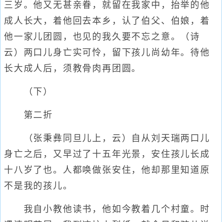
三岁。他又无甚亲眷，就留在我家中，抬举的他
成人长大，着他回去本乡，认了伯父、伯娘，着
他一家儿团圆，也见的我久要不忘之意。（诗
云）两口儿身亡实可怜，留下孩儿尚幼年。待他
长大成人后，须教骨肉再团圆。
（下）
第二折
（张秉彝同旦儿上，云）自从刘天瑞两口儿
身亡之后，又早过了十五年光景，安住孩儿长成
十八岁了也。人都唤做张安住，他却那里知道原
不是我的孩儿。
我自小教他读书，他如今教着几个村童。时