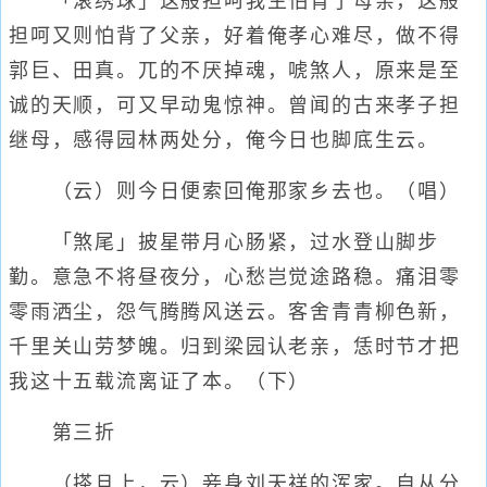
「滚绣球」这般担呵我生怕背了母亲，这般
担呵又则怕背了父亲，好着俺孝心难尽，做不得
郭巨、田真。兀的不厌掉魂，唬煞人，原来是至
诚的天顺，可又早动鬼惊神。曾闻的古来孝子担
继母，感得园林两处分，俺今日也脚底生云。
（云）则今日便索回俺那家乡去也。（唱）
「煞尾」披星带月心肠紧，过水登山脚步
勤。意急不将昼夜分，心愁岂觉途路稳。痛泪零
零雨洒尘，怨气腾腾风送云。客舍青青柳色新，
千里关山劳梦魄。归到梁园认老亲，恁时节才把
我这十五载流离证了本。（下）
第三折
（搽旦上，云）妾身刘天祥的浑家。自从分