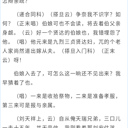
怎辩亲疏？
（递合同科）（搽旦云）争奈我不识字？如
何？（正末唱）伯娘可也不会读，将去着伯父亲
身觑。（云）好一个贤达的伯娘也，我错埋怨了
他。（唱）他元来是九烈三贞贤达妇，兀的个老
人家尚然道出嫁从夫。（搽旦入门科）（正末
云）呀！
伯娘入去了，可怎么这一晌还不见出来？我
早猜着了也。
（唱）一来是收拾祭物，二来是准备孝服，
第三来可是报与亲属。
（刘天祥上，云）自从俺天瑞兄弟，三口儿