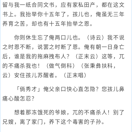
留与我一纸合同文书，应有家私田产，都在这文
书上。我抬举你十五年了，孩儿也，俺虽无三年
养育之苦，却也有十五年抬举之恩。
你则休生忘了俺两口儿也。（诗云）我不说
之时恩不断，说罢之时断了恩。俺有朝一日身亡
后，谁是我的拖麻拽布人？（正末云）这等，兀
的不痛杀我也！（做气倒科）（张秉彝扶科，
云）安住孩儿苏醒者。（正末唱）
「倘秀才」俺父亲口快心直怎隐？您孩儿鼻
痛心酸怎忍？
想着那冻饿死的爷娘，兀的不痛杀人！别了
兄嫂，离了家门，养下这个毒害的子孙。