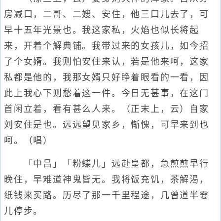
房减口，二哥、二嫂、安住，他三口儿去了，可
早十五年光景也。我这家私，火焰也似长将起
来，开着个解典铺。我带过来的女孩儿，如今招
了个女婿。我则怕安住来认，若是他来呵，这家
私都是他的，我那女婿只好睁着眼看的一看，因
此上我心下则愁着这一件。今日无甚事，在这门
首闲立着，看有甚么人来。（正末上，云）自家
刘安住是也。远远望见家乡，惭愧，可早来到也
呵。（唱）
「中吕」「粉蝶儿」远赴皇都，急煎煎早行
晚住，早难道神鬼皆无。我将饭充饥，茶解渴，
纸钱来买路。历尽了那一千里程途，几曾道半霎
儿停步。