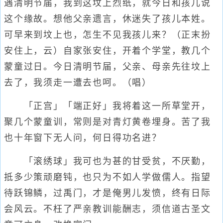
遇清明节届，我到这坟上烈纸，就今日和孩儿说
这个缘故。想他父亲遗言，休迷失了孩儿本姓。
可早来到坟上也，怎生不见我孩儿来？（正末扮
安住上，云）自家张安住，开着个学堂，教几个
蒙童过日。今日清明节届，父亲、母亲先往坟上
去了，我须走一遭去也呵。（唱）
「正宫」「端正好」我将着这一所草堂开，
聚几个蒙童训，常则是对青灯黄卷埋身。苦了我
也十年窗下无人问，何日得功名进？
「滚绣球」我可也为甚的甘受贫，不厌勤，
抵多少策顽磨钝，也只为不如人学做儒人。指望
待跃锦鳞，过禹门，才是俺男儿发愤，终有日际
会风云。不枉了严亲教训能酬志，须信道古圣文