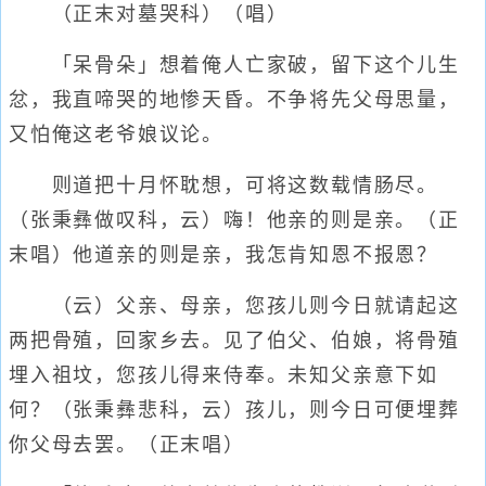
（正末对墓哭科）（唱）
「呆骨朵」想着俺人亡家破，留下这个儿生
忿，我直啼哭的地惨天昏。不争将先父母思量，
又怕俺这老爷娘议论。
则道把十月怀耽想，可将这数载情肠尽。
（张秉彝做叹科，云）嗨！他亲的则是亲。（正
末唱）他道亲的则是亲，我怎肯知恩不报恩？
（云）父亲、母亲，您孩儿则今日就请起这
两把骨殖，回家乡去。见了伯父、伯娘，将骨殖
埋入祖坟，您孩儿得来侍奉。未知父亲意下如
何？（张秉彝悲科，云）孩儿，则今日可便埋葬
你父母去罢。（正末唱）