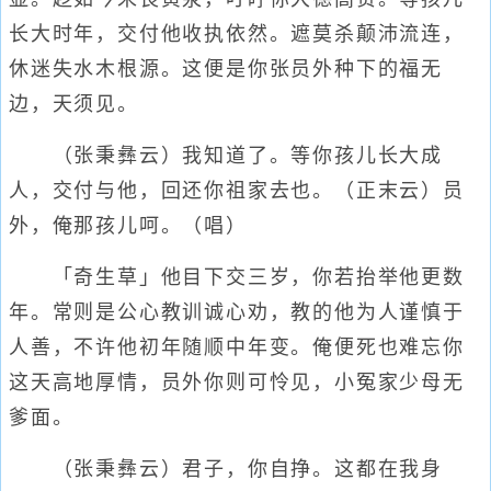
长大时年，交付他收执依然。遮莫杀颠沛流连，
休迷失水木根源。这便是你张员外种下的福无
边，天须见。
（张秉彝云）我知道了。等你孩儿长大成
人，交付与他，回还你祖家去也。（正末云）员
外，俺那孩儿呵。（唱）
「奇生草」他目下交三岁，你若抬举他更数
年。常则是公心教训诚心劝，教的他为人谨慎于
人善，不许他初年随顺中年变。俺便死也难忘你
这天高地厚情，员外你则可怜见，小冤家少母无
爹面。
（张秉彝云）君子，你自挣。这都在我身