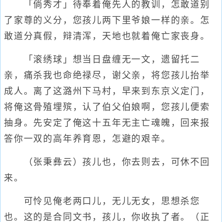
「倘秀才」待奉着俺先人的教训，怎敢道别
了家尊的义分，您孩儿两下里爷娘一样的亲。怎
敢道分真假，辩清浑，天地也就着俺亡家丧身。
「滚绣球」想当日盘缠无一文，遗留托二
亲，痛杀我也命绝禄尽，谢父亲，将您孩儿抬举
成人。离了这潞州下马村，早来到东京义定门，
将俺这骨殖埋殡，认了伯父伯娘啊，您孩儿便索
抽身。先安定了俺这十五年无主亡魂魄，回来报
答你一双的高年养育恩，怎避的艰辛。
（张秉彝云）孩儿也，你去则去，可休不回
来。
可怜见俺老两口儿，无儿无女，思想杀您
也。这的是合同文书，孩儿，你收执了者。（正