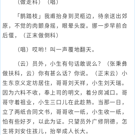
（做走科）（唱）
「鹊踏枝」我甫抬身到灵柩边，待亲送出郊
原，不觉的肉颤身摇，眼晕头旋。挪一步早前合
后偃，（正末做倒科）
（唱）哎哟！叫一声覆地翻天。
（云）员外，小生有句话敢说么？（张秉彝
做扶科，云）你有甚么话？你说。（正末云）小
生东京义定坊居住，哥哥刘天祥，小生刘天瑞。
因为六料不收，奉上司的明文，着分房减口。哥
哥守着祖业，小生三口儿在此趁熟。当那一日，
立了两纸合同文书，哥哥收一纸，小生收一纸，
怕有些好歹，以此为证。只望员外广修阴德，怎
生将刘安住孩儿，抬举成人长大。