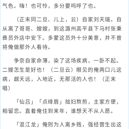
气色。嗨！也可怜，多分要呜呼了也。
（正末同二旦、儿上，云）自家刘天瑞。自
从离了哥哥、嫂嫂，到这潞州高平县下马村张秉
彝员外店中安下。多蒙这员外十分美意，并不曾
将俺做那外人看待。
争奈自家命薄，染了这场疾病，一卧不起。
二嫂怎生是好也！（二旦云）眼见的俺两口儿这
病，觑天远，入地近，无那活的人也！（正末
唱）
「仙吕」「点绛唇」拙妇熬煎，主家方便，
相留恋。直着俺住到来年，谁想天不从人愿。
「混江龙」俺则为人离乡贱，强经营生出这