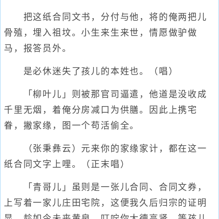
把这纸合同文书，分付与他，将的俺两把儿
骨殖，埋入祖坟。小生来生来世，情愿做驴做
马，报答员外。
是必休迷失了孩儿的本姓也。（唱）
「柳叶儿」则被那官司逼遣，他道是没收成
千里无烟，着俺分房减口为供膳。因此上携宅
眷，撇家缘，图一个苟活偷全。
（张秉彝云）元来你的家缘家计，都在这一
纸合同文字上哩。（正末唱）
「青哥儿」虽则是一张儿合同、合同文券，
上写着一家儿庄田宅院，这便我久后归宗的证明
显。趁如今未丧黄泉，叮咛你大德高贤。等孩儿