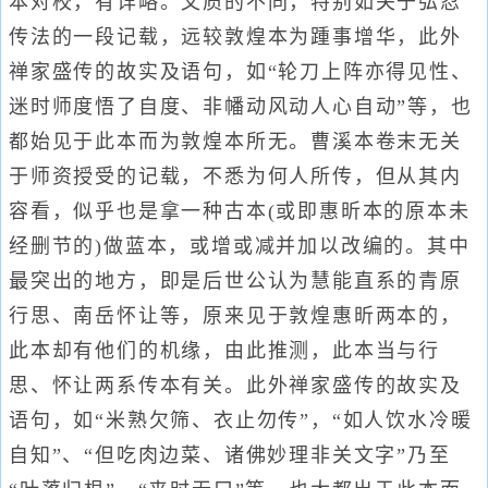
本对校，有详略。文质的不同，特别如关于弘忍
传法的一段记载，远较敦煌本为踵事增华，此外
禅家盛传的故实及语句，如“轮刀上阵亦得见性、
迷时师度悟了自度、非幡动风动人心自动”等，也
都始见于此本而为敦煌本所无。曹溪本卷末无关
于师资授受的记载，不悉为何人所传，但从其内
容看，似乎也是拿一种古本(或即惠昕本的原本未
经删节的)做蓝本，或增或减并加以改编的。其中
最突出的地方，即是后世公认为慧能直系的青原
行思、南岳怀让等，原来见于敦煌惠昕两本的，
此本却有他们的机缘，由此推测，此本当与行
思、怀让两系传本有关。此外禅家盛传的故实及
语句，如“米熟欠筛、衣止勿传”，“如人饮水冷暖
自知”、“但吃肉边菜、诸佛妙理非关文字”乃至