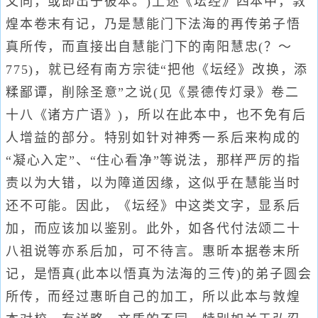
文同，或即出于彼本。)上述《坛经》四本中，敦
煌本卷末有记，乃是慧能门下法海的再传弟子悟
真所传，而直接出自慧能门下的南阳慧忠(？～
775)，就已经有南方宗徒“把他《坛经》改换，添
糅鄙谭，削除圣意”之说(见《景德传灯录》卷二
十八《诸方广语》)，所以在此本中，也不免有后
人增益的部分。特别如针对神秀一系后来构成的
“凝心入定”、“住心看净”等说法，那样严厉的指
责以为大错，以为障道因缘，这似乎在慧能当时
还不可能。因此，《坛经》中这类文字，显系后
加，而应该加以鉴别。此外，如各代付法颂二十
八祖说等亦系后加，可不待言。惠昕本据卷末所
记，是悟真(此本以悟真为法海的三传)的弟子圆会
所传，而经过惠昕自己的加工，所以此本与敦煌