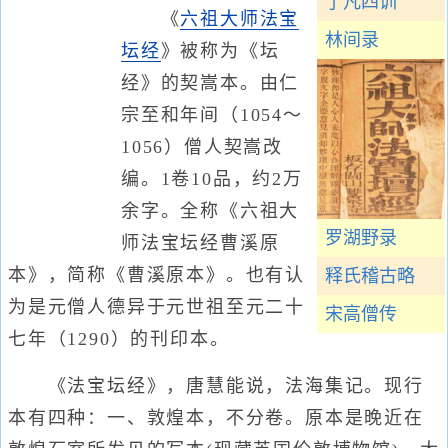
了凡四训
《
六祖大师法宝
林间录
坛经
》被称为《坛
经》的契嵩本。由仁
宗至和年间（1054～
1056）僧人契嵩改
编。1卷10品，约2万
余字。全称《六祖大
罗湖野录
师法宝坛经曹溪原
本》，简称《曹溪原本》。也有认
释氏稽古略
为是元僧人德异于元世祖至元二十
宋高僧传
七年（1290）的刊印本。
《法宝坛经》，唐慧能说，法海集记。现行
本有四种：一、敦煌本，不分卷。原本是晚近在