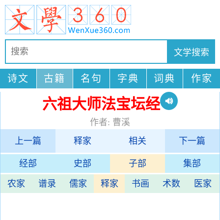
诗文
古籍
名句
字典
词典
作家
六祖大师法宝坛经
作者: 曹溪
上一篇
释家
相关
下一篇
经部
史部
子部
集部
农家
谱录
儒家
释家
书画
术数
医家