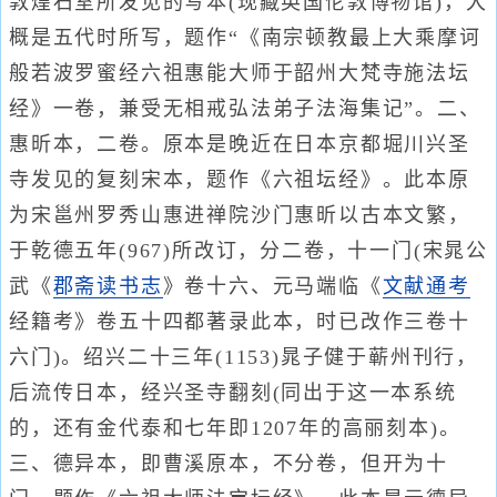
敦煌石室所发见的写本(现藏英国伦敦博物馆)，大
概是五代时所写，题作“《南宗顿教最上大乘摩诃
般若波罗蜜经六祖惠能大师于韶州大梵寺施法坛
经》一卷，兼受无相戒弘法弟子法海集记”。二、
惠昕本，二卷。原本是晚近在日本京都堀川兴圣
寺发见的复刻宋本，题作《六祖坛经》。此本原
为宋邕州罗秀山惠进禅院沙门惠昕以古本文繁，
于乾德五年(967)所改订，分二卷，十一门(宋晁公
武《
郡斋读书志
》卷十六、元马端临《
文献通考
经籍考》卷五十四都著录此本，时已改作三卷十
六门)。绍兴二十三年(1153)晁子健于蕲州刊行，
后流传日本，经兴圣寺翻刻(同出于这一本系统
的，还有金代泰和七年即1207年的高丽刻本)。
三、德异本，即曹溪原本，不分卷，但开为十