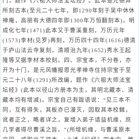
门，题作《六祖大师法宝坛经》。此本是元德异
所刻古本(至元二十七年，即1290年刻于吴中休休
禅庵，高丽有大德四年即1300年万恒翻刻本)。明
成化七年(1471)此本又于曹溪重刻，万历元年
(1573)李材(见罗)再刻，万历四十四年(1616)德清
于庐山法云寺复刻，清顺治九年(1652)秀水王起
隆等又据李材本校刻。四、宗宝本，不分卷，亦
开为十门，是元风幡报恩光孝禅寺住持宗宝于至
元二十八年(1291)所改编，题作《六祖大师法宝
坛经》(此本以径山方册本为主，其明北藏本、清
藏本均有增减)。宗宝自己有跋语说：“见三本不
同，互有得失，其板亦已漫灭，因取其本校雠，
讹者正之，略者详之，复增入弟子请益机缘，庶
几学者得尽曹溪之旨。”(所增机缘，与曹溪原本