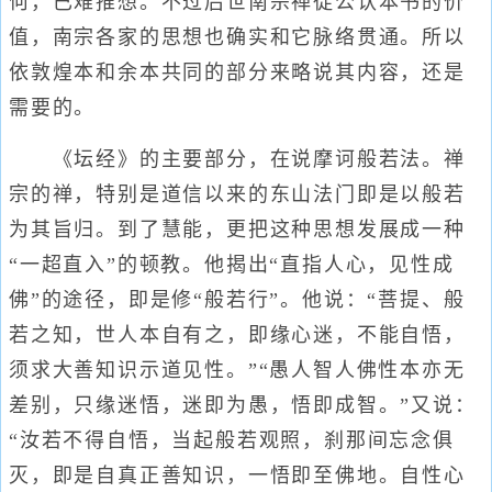
何，已难推想。不过后世南宗禅徒公认本书的价
值，南宗各家的思想也确实和它脉络贯通。所以
依敦煌本和余本共同的部分来略说其内容，还是
需要的。
《坛经》的主要部分，在说摩诃般若法。禅
宗的禅，特别是道信以来的东山法门即是以般若
为其旨归。到了慧能，更把这种思想发展成一种
“一超直入”的顿教。他揭出“直指人心，见性成
佛”的途径，即是修“般若行”。他说：“菩提、般
若之知，世人本自有之，即缘心迷，不能自悟，
须求大善知识示道见性。”“愚人智人佛性本亦无
差别，只缘迷悟，迷即为愚，悟即成智。”又说：
“汝若不得自悟，当起般若观照，刹那间忘念俱
灭，即是自真正善知识，一悟即至佛地。自性心