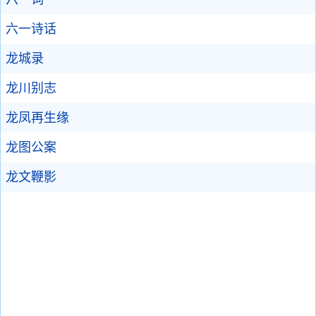
六一诗话
龙城录
龙川别志
龙凤再生缘
龙图公案
龙文鞭影