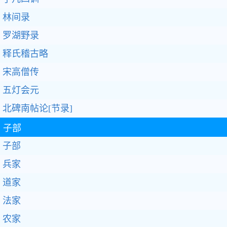
林间录
罗湖野录
释氏稽古略
宋高僧传
五灯会元
北碑南帖论[节录]
子部
子部
兵家
道家
法家
农家