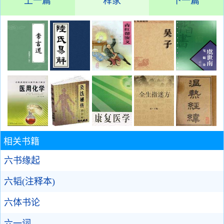
上一篇
释家
下一篇
相关书籍
六书缘起
六韬(注释本)
六体书论
六一词