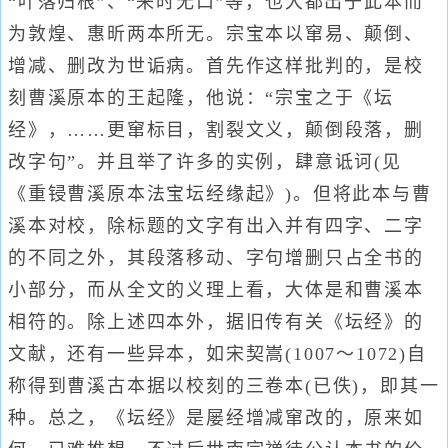
“叶落归根”、“来时无口”等，也大都出于此本而
为敦煌、惠昕两本所无。宗宝本以窜易、颠倒、
增减、删改为世诟病。首先作这样批判的，是校
刻曹溪原本的王起隆，他说：“宗宝之于《坛
经》，……更窜标目，割裂文义，颠倒段落，删
改字句”。并且举了许多的实例，肆意诋诃(见
《重锓曹溪原本法宝坛经缘起》)。但将此本与曹
溪本对校，除标题的文字有出入并有四字、二字
的不同之外，其段落移动、字句增删只占全书的
小部分，而从全文的义理上看，大体是和曹溪本
相符的。除上述四本外，据旧传有关《坛经》的
文献，还有一些异本，如宋契嵩(1007～1072)自
称得到曹溪古本据以校刻的三卷本(已佚)，即其一
种。总之，《坛经》是屡经增减窜改的，原来如