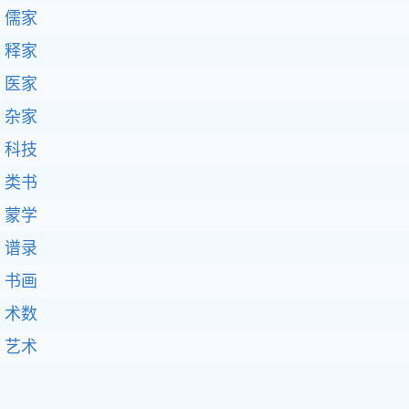
儒家
释家
医家
杂家
科技
类书
蒙学
谱录
书画
术数
艺术