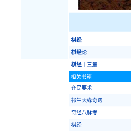
棋经
棋经
论
棋经
十三篇
相关书籍
齐民要术
祁生天缘奇遇
奇经八脉考
棋经