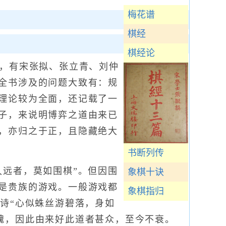
梅花谱
棋经
棋经论
详，有宋张拟、张立青、刘仲
全书涉及的问题大致有：规
理论较为全面，还记载了一
子，来说明博弈之道由来已
，亦归之于正，且隐藏绝大
书断列传
远者，莫如围棋”。但因围
象棋十诀
是贵族的游戏。一般游戏都
象棋指归
诗“心似蛛丝游碧落，身如
魂，因此由来好此道者甚众，至今不衰。