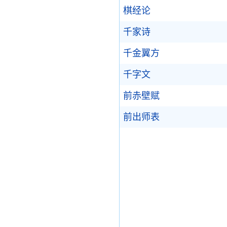
棋经论
千家诗
千金翼方
千字文
前赤壁赋
前出师表