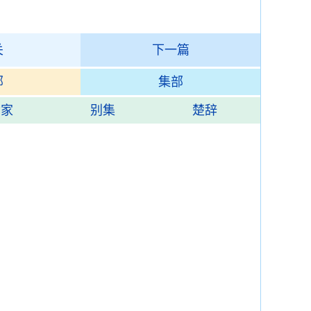
关
下一篇
部
集部
杂家
别集
楚辞