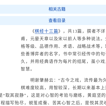
相关古籍
查看目录
《
棋经十三篇
》，共13篇，撰者不
甫，元晏天章以及宋以前人等多种说法。
格等级、品德作用、术语、战略战术等，
些善博弈者的名字，书中常引经传中的句
久，并用经典语作为每片的结尾，虽小戏
智慧。
明谢肇赫云：“古今之戏，流传最为久
棋难度较高，用智较深，长期以来基本上
是“取其寂静”，这是对心智的考验与磨练，黄庭坚的
过程描写殆尽，蜕茧成蚕、苦其心智之后，是悦其灵