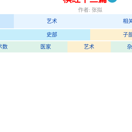
作者: 张拟
艺术
相
史部
子
术数
医家
艺术