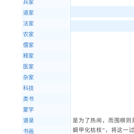
兵家
道家
法家
农家
儒家
释家
医家
杂家
科技
类书
蒙学
谱录
是为了热闹，而围棋则
蜩甲化枯枝”，将这一
书画