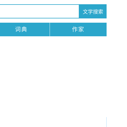
词典
作家