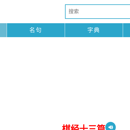
名句
字典
棋经十三篇