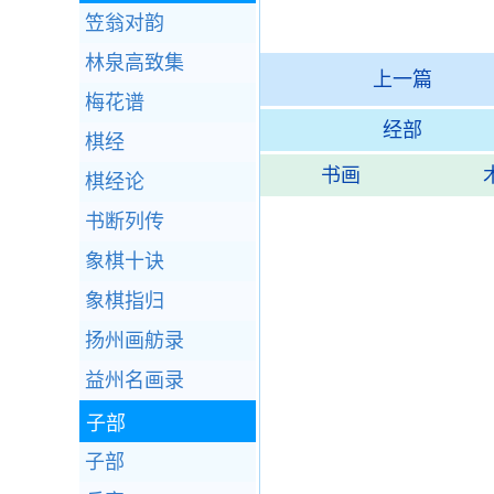
笠翁对韵
林泉高致集
上一篇
梅花谱
经部
棋经
书画
棋经论
书断列传
象棋十诀
象棋指归
扬州画舫录
益州名画录
子部
子部