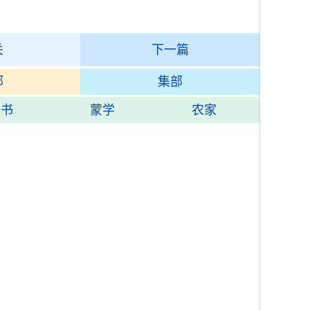
关
下一篇
部
集部
类书
蒙学
农家