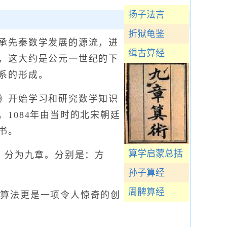
扬子法言
折狱龟鉴
承先秦数学发展的源流，进
缉古算经
，这大约是公元一世纪的下
系的形成。
》开始学习和研究数学知识
1084年由当时的北宋朝廷
书。
算学启蒙总括
，分为九章。分别是：方
孙子算经
周髀算经
算法更是一项令人惊奇的创