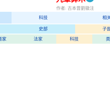
作者: 古本晋劉徽注
科技
相
史部
子
道家
法家
科技