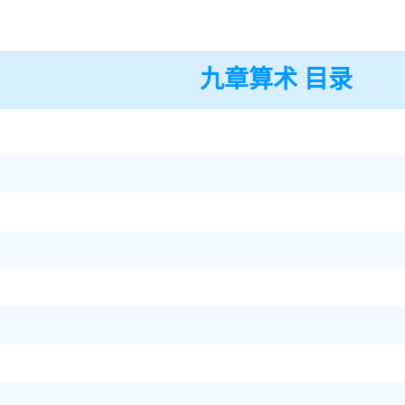
九章算术 目录