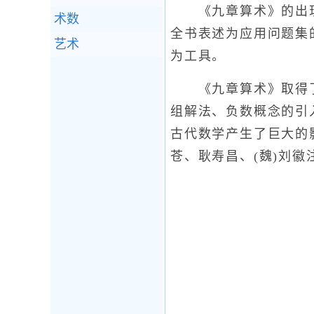
《九章算术》的出现，
术数
全书表述为应用问题集的
艺术
为工具。
《九章算术》取得了
组解法、负数概念的引
古代数学产生了巨大的
苍、耿寿昌、(魏)刘徽