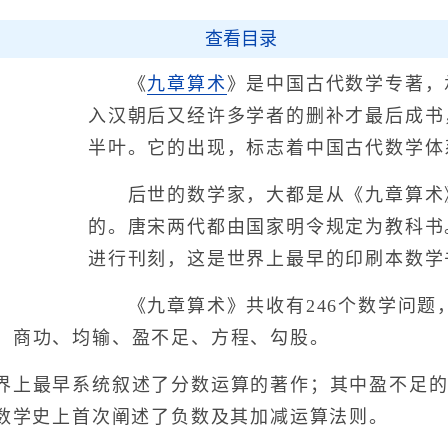
查看目录
《
九章算术
》是中国古代数学专著，
入汉朝后又经许多学者的删补才最后成书
半叶。它的出现，标志着中国古代数学体
后世的数学家，大都是从《九章算术
的。唐宋两代都由国家明令规定为教科书。
进行刊刻，这是世界上最早的印刷本数学
《九章算术》共收有246个数学问题
、商功、均输、盈不足、方程、勾股。
上最早系统叙述了分数运算的著作；其中盈不足的
界数学史上首次阐述了负数及其加减运算法则。