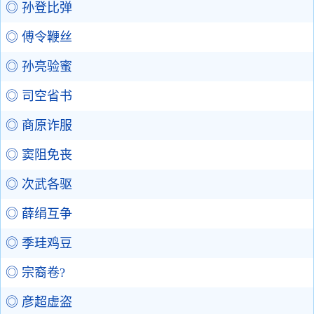
◎ 孙登比弹
◎ 傅令鞭丝
◎ 孙亮验蜜
◎ 司空省书
◎ 商原诈服
◎ 窦阻免丧
◎ 次武各驱
◎ 薛绢互争
◎ 季珪鸡豆
◎ 宗裔卷?
◎ 彦超虚盗