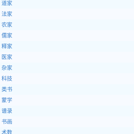
道家
法家
农家
儒家
释家
医家
杂家
科技
类书
蒙学
谱录
书画
术数