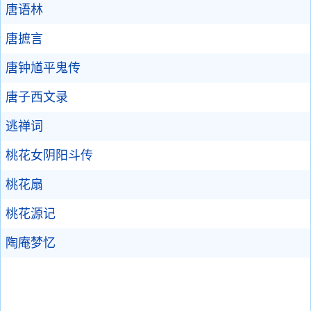
唐语林
唐摭言
唐钟馗平鬼传
唐子西文录
逃禅词
桃花女阴阳斗传
桃花扇
桃花源记
陶庵梦忆