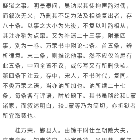
疑狱之事。明景泰间，吴讷以其徒拘声韵对偶，
而叙次无义，乃删其不足为法及相类复出者，存
八十条。以事之大小为先後，不复以叶韵相从，
其注亦稍为点窜。又为补遗二十三事，附录四
事，别为一卷。万荣书中附论七条。首五条，辨
析律意。末二条，则推论他事。然不应仅首尾有
此五条，中间全置不议，或传写又有所删佚欤。
第四条下注云，存中，宋人，不书时代，复同。
不类万荣之语，当亦讷所加也。讷所续二十七
条，每条各有评语，附於题下。其书虽略於和蒙
诸家，而叙述明白，较蒙等乃为简切，亦折狱者
所宜取裁也。
桂万荣，鄞县人。由馀干尉仕至朝散大夫，