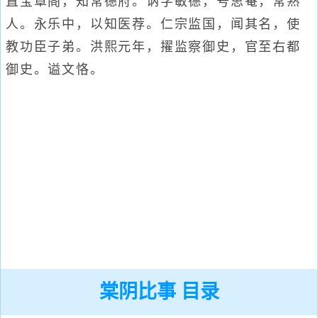
直宝章阁，知常德府。讷字敏德，号思菴，常熟
人。永乐中，以知医荐。仁宗监国，闻其名，使
教功臣子弟。洪熙元年，擢监察御史，官至右都
御史。谥文恪。
棠阴比事 目录