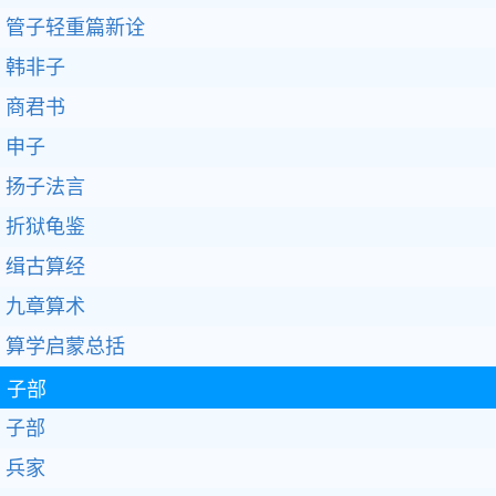
管子轻重篇新诠
韩非子
商君书
申子
扬子法言
折狱龟鉴
缉古算经
九章算术
算学启蒙总括
子部
子部
兵家