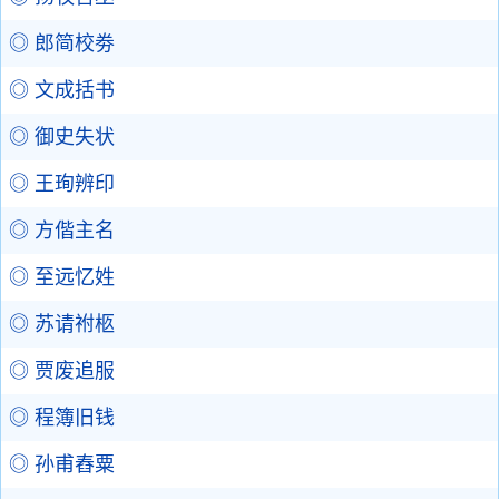
◎ 郎简校劵
◎ 文成括书
◎ 御史失状
◎ 王珣辨印
◎ 方偕主名
◎ 至远忆姓
◎ 苏请祔柩
◎ 贾废追服
◎ 程簿旧钱
◎ 孙甫舂粟