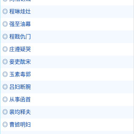
◎ 程琳烓灶
◎ 强至油幕
◎ 程戡仇门
◎ 庄遵疑哭
◎ 妾吏酖宋
◎ 玉素毒郭
◎ 吕妇断腕
◎ 从事函首
◎ 裴均释夫
◎ 曹摅明妇