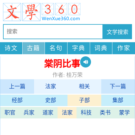
诗文
古籍
名句
字典
词典
作家
棠阴比事
作者: 桂万荣
上一篇
法家
相关
下一篇
经部
史部
子部
集部
职官
兵家
道家
法家
科技
类书
蒙学