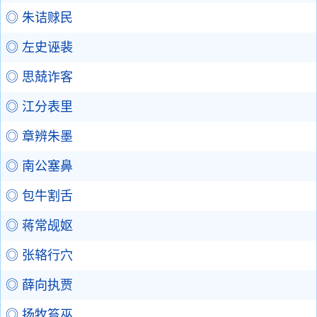
◎ 朱诘赇民
◎ 左史诬裴
◎ 思兢诈客
◎ 江分表里
◎ 章辨朱墨
◎ 南公塞鼻
◎ 包牛割舌
◎ 蒋常觇妪
◎ 张辂行穴
◎ 薛向执贾
◎ 扬牧笞巫