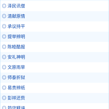
◎ 泽民讯僧
◎ 清献原情
◎ 承议持平
◎ 提举辨明
◎ 陈睦酷报
◎ 安礼神明
◎ 文原雨旱
◎ 师泰折狱
◎ 易贵辨纸
◎ 彭祥还赀
◎ 筠守释诬