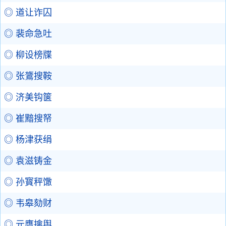
◎ 道让诈囚
◎ 裴命急吐
◎ 柳设榜牒
◎ 张鷟搜鞍
◎ 济美钩箧
◎ 崔黯搜帑
◎ 杨津获绢
◎ 袁滋铸金
◎ 孙寳秤馓
◎ 韦皋劾财
◎ 元膺擒舆