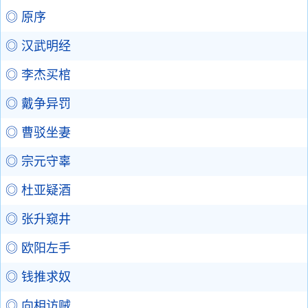
◎ 原序
◎ 汉武明经
◎ 李杰买棺
◎ 戴争异罚
◎ 曹驳坐妻
◎ 宗元守辜
◎ 杜亚疑酒
◎ 张升窥井
◎ 欧阳左手
◎ 钱推求奴
◎ 向相访贼