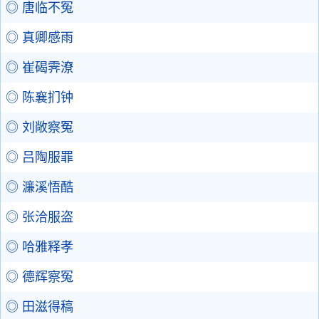
◎ 唐临不冤
◎ 真卿感雨
◎ 崔碣霁潦
◎ 陈襄扪钟
◎ 刘敞察冤
◎ 吕陶服罪
◎ 濂溪悟酷
◎ 张洽服盗
◎ 哈雅释孝
◎ 德辉察冤
◎ 田滋得稿