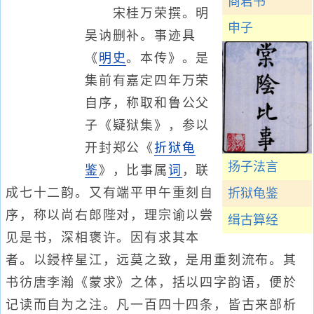
商君书
宋桂万荣撰。明
申子
吴讷删补。事迹具
《
明史
。本传》。是
集前有嘉定四年万荣
自序，称取和鲁公父
子《疑狱集》，参以
开封郑公《
折狱龟
扬子法言
鉴
》，比事属
词
，联
成七十二韵。又有端平甲午重刻自
折狱龟鉴
序，称以尚右郎陛对，理宗谕以尝
缉古算经
见是书，深相褒许。因有求其本
者。以鋟梓星江，远莫之致，是用重刻流布。其
书彷唐李瀚《蒙求》之体，括以四字韵语，便於
记读而自为之注。凡一百四十四条，皆古来部析