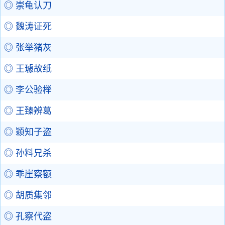
◎ 崇龟认刀
◎ 魏涛证死
◎ 张举猪灰
◎ 王璩故纸
◎ 李公验榉
◎ 王臻辨葛
◎ 颖知子盗
◎ 孙料兄杀
◎ 乖崖察额
◎ 胡质集邻
◎ 孔察代盗