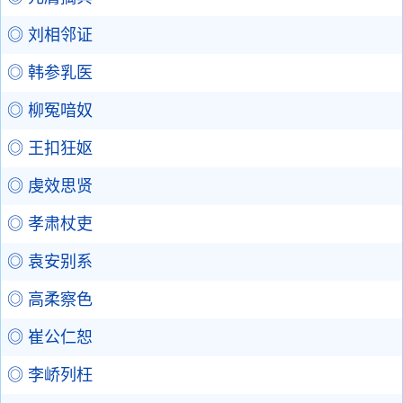
◎ 刘相邻证
◎ 韩参乳医
◎ 柳冤喑奴
◎ 王扣狂妪
◎ 虔效思贤
◎ 孝肃杖吏
◎ 袁安别系
◎ 高柔察色
◎ 崔公仁恕
◎ 李峤列枉