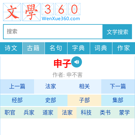
诗文
古籍
名句
字典
词典
作家
申子
作者: 申不害
上一篇
法家
相关
下一篇
经部
史部
子部
集部
职官
兵家
道家
法家
科技
类书
蒙学