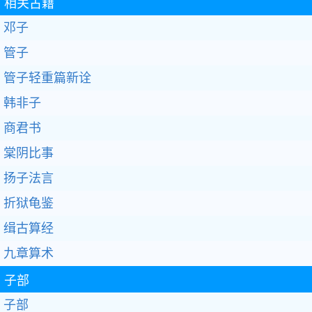
相关古籍
邓子
管子
管子轻重篇新诠
韩非子
商君书
棠阴比事
扬子法言
折狱龟鉴
缉古算经
九章算术
子部
子部