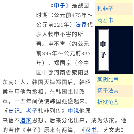
《
申子
》是战国
韩非子
时期（公元前475年～
商君书
公元前221年）
法家
代
表人物申不害的所
著。申不害（约公元
前395年～公元前337
年），郑国京（今中
国中部河南省荥阳县
棠阴比事
东南）人，韩国灭掉郑国后，韩昭
扬子法言
侯重用他为丞相，在韩国主持改
革，十五年间便使韩国强盛起来。
折狱龟鉴
《
史记
。
老子
韩非列传》
中说
他原
来信奉
道家
思想，后来分化出来，成为法家。他
的著作《申子》原来有两篇，《
汉书
。艺文志》