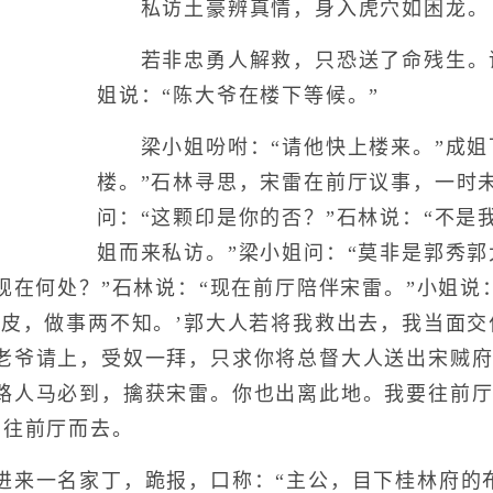
私访土豪辨真情，身入虎穴如困龙。
若非忠勇人解救，只恐送了命残生。
姐说：“陈大爷在楼下等候。”
梁小姐吩咐：“请他快上楼来。”成姐
楼。”石林寻思，宋雷在前厅议事，一时
问：“这颗印是你的否？”石林说：“不是
姐而来私访。”梁小姐问：“莫非是郭秀郭
现在何处？”石林说：“现在前厅陪伴宋雷。”小姐说
肚皮，做事两不知。’郭大人若将我救出去，我当面
老爷请上，受奴一拜，只求你将总督大人送出宋贼府
路人马必到，擒获宋雷。你也出离此地。我要往前
，往前厅而去。
一名家丁，跪报，口称：“主公，目下桂林府的