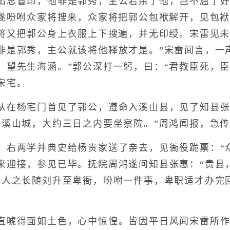
出总督印，他非是郭秀，主公若杀了他，岂不屈了好
”遂吩咐众家将搜来，众家将把郭公包袱解开，见包
家将又把郭公身上衣服上下搜遍，并无印绶。宋雷见
非是郭秀，主公就该将他释放才是。”宋雷闻言，一声
，望先生海涵。”郭公深打一躬，曰：“君教臣死，
宋宅。
在杨宅门首见了郭公，遵命入溪山县，见了知县张
了溪山城，大约三日之内要坐察院。”周鸿闻报，急
两学并典史给杨贵家送了亲去，见衙役跪禀：“众
来迎接，参见已毕。抚院周鸿遂问知县张惠：“贵县
大人之长随刘升至卑衙，吩咐一件事，卑职适才办完
唬得面如土色，心中惊惶。皆因平日风闻宋雷所作