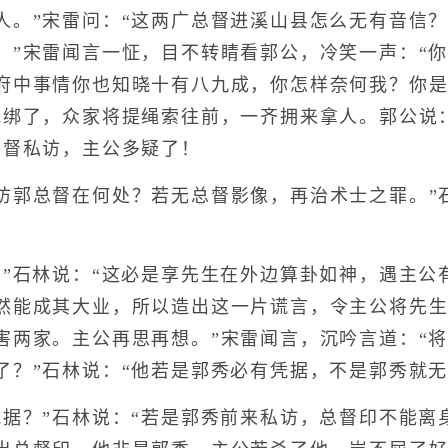
人。”宋雷问：“这两广总督进溪山县怎么无有音信？
。”宋雷闻言一怔，目不转睛看郭公，冷笑一声：“
府中事情你也知晓十有八九成，你怎样奈何我？你
我绑了，众家将提绳索往前，一齐拥来拿人。郭公说
总督私访，主公多疑了！
总督在何处？若无总督影像，再治术士之罪。”石
石林说：“这必是享先生在外边算卦如神，遇主公
然能成其大业，所以造出这一片谎言，令主公将先
害两家。主公再思再想。”宋雷闻言，沉吟言道：“
了？”石林说：“他若是郭秀必有凭据，不是郭秀就无
？”石林说：“若是郭秀前来私访，总督印不能离