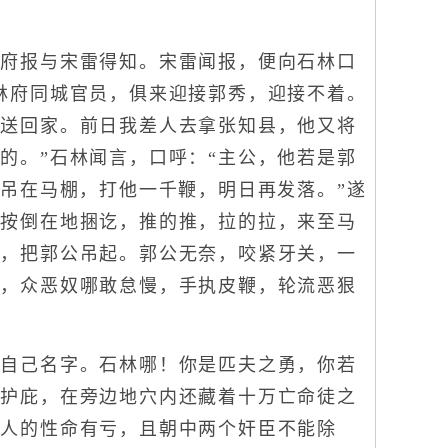
府报与宋雷得知。宋雷闻报，便向石林口
林府同城官员，俱来迎接郭秀，迎接不着。
亲送回家。前日我差人去拿张知县，他又将
的。”石林闻言，口呼：“主公，他若是郭
他吊在马棚，打他一千鞭，明日再发落。”遂
，按倒在地捆讫，推的推，拉的拉，来至马
拉，把郭公吊起。郭公无奈，咬紧牙关，一
打，众恶奴哪敢怠慢，手执皮鞭，轮流恶狠
自己名字。石林哪！你是匹夫之勇，你若
将护庇，在旁边地穴内还藏着十万亡命徒之
大人的性命有亏，且朝中两个奸臣不能除