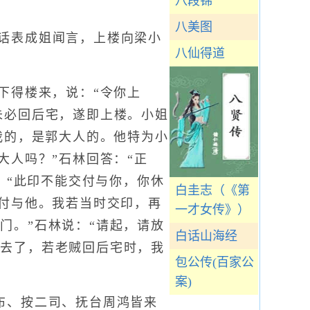
八段锦
八美图
话表成姐闻言，上楼向梁小
八仙得道
下得楼来，说：“令你上
未必回后宅，遂即上楼。小姐
我的，是郭大人的。他特为小
大人吗？”石林回答：“正
：“此印不能交付与你，你休
白圭志（《第
交付与他。我若当时交印，再
一才女传》）
门。”石林说：“请起，请放
白话山海经
厅去了，若老贼回后宅时，我
包公传(百家公
案)
布、按二司、抚台周鸿皆来