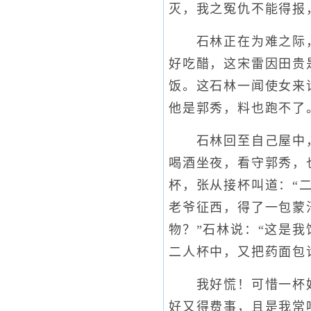
灭，我之冤仇不能得报
石林正在为难之际，忽
好吃醋，这宋雷因田贵
饭。这石林一闻使女来
他是郭秀，料也跑不了
石林回至自己屋中，把
喝酒坐夜，看守郭秀，
杯，张从接杯叫道：“
老爷征西，得了一包蒙
物？”石林说：“这是
二人杯中，又把药面包
我好慌！可惜一杯好酒
好又得费事，且是我常