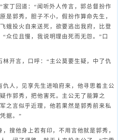
”家丁回道：“闻听外人传言，郭总督扮作
你原是郭秀，胆子不小，假扮作算命先生，
是飞蛾投火自来送死，欲要逃出我府，比登
：“众位且慢，我说明理由死而无怨。”口
林开言，口呼：“主公莫要生疑，中了仇
有仇人，见享先生进咱府来，他寻思着主公
生疑作郭秀，把他害死。主公无了能算之
将军之言似乎近理，他若果然是郭秀前来私
凭据。”
身，搜他身上若有印，不用言他就是郭秀，