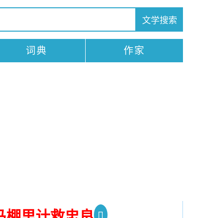
词典
作家
马棚里计救忠良