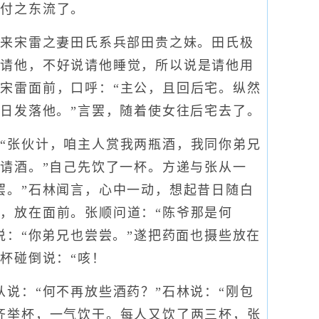
就付之东流了。
来宋雷之妻田氏系兵部田贵之妹。田氏极
来请他，不好说请他睡觉，所以说是请他用
宋雷面前，口呼：“主公，且回后宅。纵然
明日发落他。”言罢，随着使女往后宅去了。
张伙计，咱主人赏我两瓶酒，我同你弟兄
“请酒。”自己先饮了一杯。方递与张从一
罢。”石林闻言，心中一动，想起昔日随白
，放在面前。张顺问道：“陈爷那是何
说：“你弟兄也尝尝。”遂把药面也摄些放在
杯碰倒说：“咳！
说：“何不再放些酒药？”石林说：“刚包
齐举杯，一气饮干。每人又饮了两三杯，张