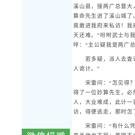
溪山县，接两广总督大
算命先生进了溪山城了
竟敢进我府来私访！我
天还难。”吩咐武士与
呼：“主公疑我是两广
若多疑，派人去查访郭
人诡计。”
宋雷问：“怎见得？”
得了一位妙算先生，必
人，大业难成，此计一
访，得便逃走，那时怎
宋雷问：“有什么凭据