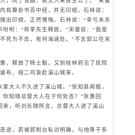
人，闭了贤路，就无人来投主公了。”宋雷
袱内有算卦书百中经，并无印绶。石林说：
未搜出印绶，正然懊悔。石林说：“幸亏未杀
吩咐：“将享先生释放。”宋雷说：“我是
臣不死为不忠，有何海涵处。”不言郭公在宋
惠，释放了杨士魁。又到桂林府见了抚院
传谕布、按二司皆赴溪山城来。
家大人不久进了溪山城。”张知县闻报，
，你知晓总督大人在于何处否？”张惠回
回来，听刘长随所言，总督大人进了溪山
恶迹，若被郭制台私访明确，与他等干系