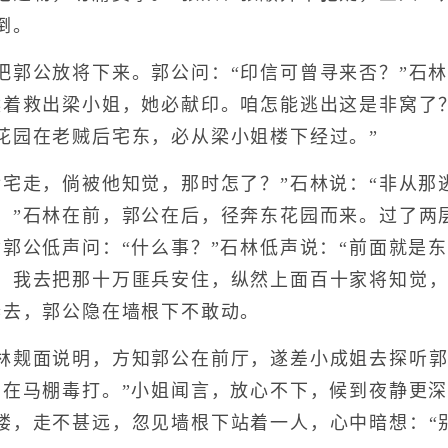
倒。
公放将下来。郭公问：“印信可曾寻来否？”石林
候着救出梁小姐，她必献印。咱怎能逃出这是非窝了
花园在老贼后宅东，必从梁小姐楼下经过。”
走，倘被他知觉，那时怎了？”石林说：“非从那逃
。”石林在前，郭公在后，径奔东花园而来。过了两
”郭公低声问：“什么事？”石林低声说：“前面就是
，我去把那十万匪兵安住，纵然上面百十家将知觉，
奔去，郭公隐在墙根下不敢动。
觌面说明，方知郭公在前厅，遂差小成姐去探听郭
吊在马棚毒打。”小姐闻言，放心不下，候到夜静更
楼，走不甚远，忽见墙根下站着一人，心中暗想：“