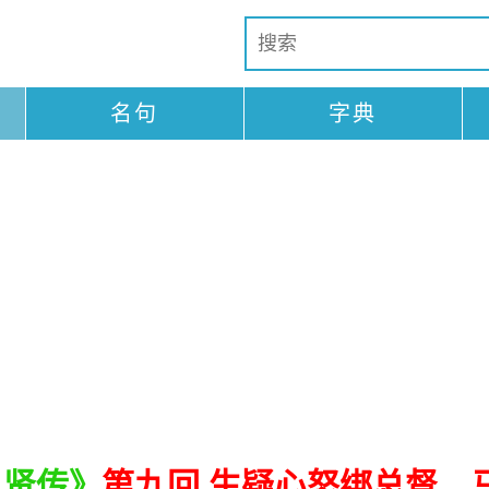
名句
字典
八贤传》
第九回 生疑心怒绑总督 