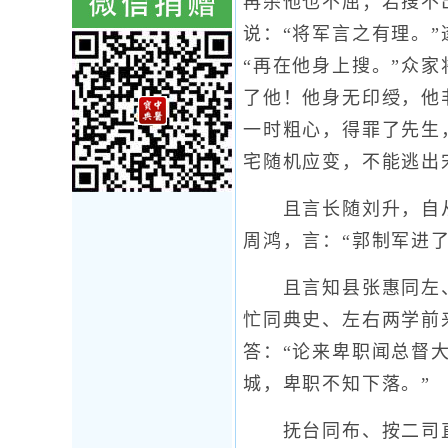
再杀他也不屈；若搜不
说：“将军言之有理。
“再在他身上搜。”众
了他！他身无印绶，他
一时粗心，得罪了先生
宅随机应变，不能逃出
且言长随刘升，自从
周鸿，言：“郭制军进
且言知县张惠同左、右
忙同典史、左右两学前
答：“论来卑职闻总督
城，卑职不知下落。”
抚台同布、按二司直