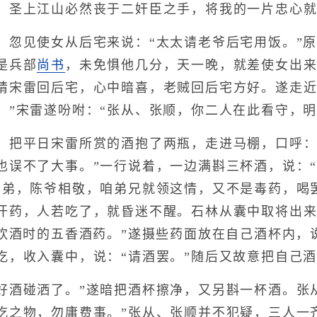
，圣上江山必然丧于二奸臣之手，将我的一片忠心
见使女从后宅来说：“太太请老爷后宅用饭。”原
是兵部
尚书
，未免惧他几分，天一晚，就差使女出
请宋雷回后宅，心中暗喜，老贼回后宅方好。遂走近
。”宋雷遂吩咐：“张从、张顺，你二人在此看守，
平日宋雷所赏的酒抱了两瓶，走进马棚，口呼：“
也误不了大事。”一行说着，一边满斟三杯酒，说：
二弟，陈爷相敬，咱弟兄就领这情，又不是毒药，喝
汗药，人若吃了，就昏迷不醒。石林从囊中取将出来
我饮酒时的五香酒药。”遂摄些药面放在自己酒杯内，
讫，收入囊中，说：“请酒罢。”随后又故意把自己酒
碰洒了。”遂暗把酒杯擦净，又另斟一杯酒。张从
吃之物，勿庸费事。”张从、张顺并不犯疑，三人一