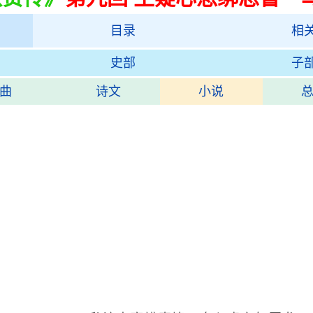
目录
相
史部
子
曲
诗文
小说