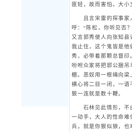
匪轻，故而害怕。大小
且言宋雷的探事家人
呼：“陈松，你听见否
又言郭秀使人向张知县
我止住，这个鬼皆是他
秀，必带着那颗总督印
吩咐众家将把郭公捆吊
棚。恶奴用一根绳向梁
横心将二目一闭，一语
狠一连就是数十鞭。
石林见此情形，不由
一动手，大人的性命难
兵，就是你狠似狼，也