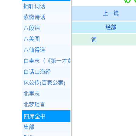
拙轩词话
上一篇
紫微诗话
经部
八段锦
八美图
词
八仙得道
白圭志（《第一才女传》）
白话山海经
包公传(百家公案)
北里志
北梦琐言
四库全书
集部