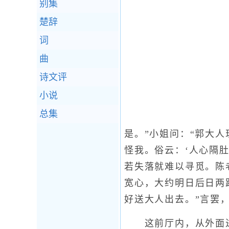
别集
楚辞
词
曲
诗文评
小说
总集
是。”小姐问：“郭大人
怪我。俗云：‘人心隔
若失落就难以寻觅。陈
宽心，大约明日后日两
好送大人出去。”言罢
这前厅内，从外面进来