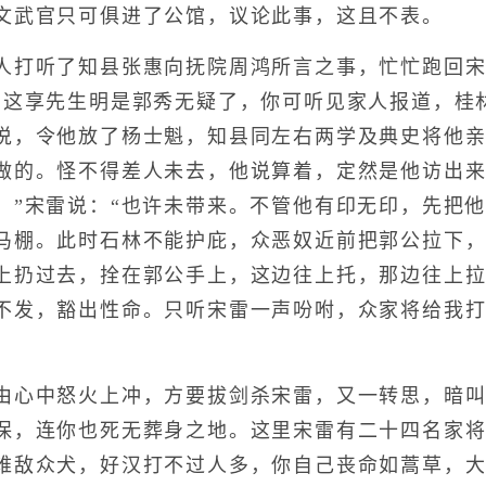
文武官只可俱进了公馆，议论此事，这且不表。
打听了知县张惠向抚院周鸿所言之事，忙忙跑回宋
？这享先生明是郭秀无疑了，你可听见家人报道，桂
说，令他放了杨士魁，知县同左右两学及典史将他
做的。怪不得差人未去，他说算着，定然是他访出来
。”宋雷说：“也许未带来。不管他有印无印，先把
马棚。此时石林不能护庇，众恶奴近前把郭公拉下
上扔过去，拴在郭公手上，这边往上托，那边往上
不发，豁出性命。只听宋雷一声吩咐，众家将给我
心中怒火上冲，方要拔剑杀宋雷，又一转思，暗叫
保，连你也死无葬身之地。这里宋雷有二十四名家
难敌众犬，好汉打不过人多，你自己丧命如蒿草，