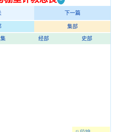
关
下一篇
部
集部
总集
经部
史部