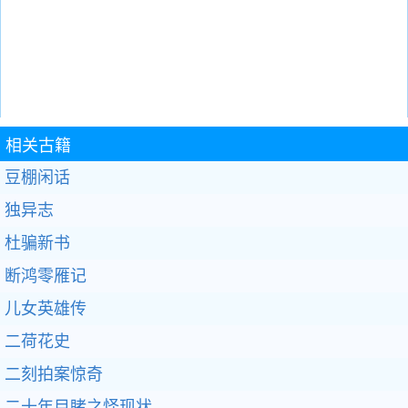
相关古籍
豆棚闲话
独异志
杜骗新书
断鸿零雁记
儿女英雄传
二荷花史
二刻拍案惊奇
二十年目睹之怪现状