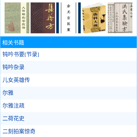
相关书籍
钝吟书要[节录]
钝吟杂录
儿女英雄传
尔雅
尔雅注疏
二荷花史
二刻拍案惊奇