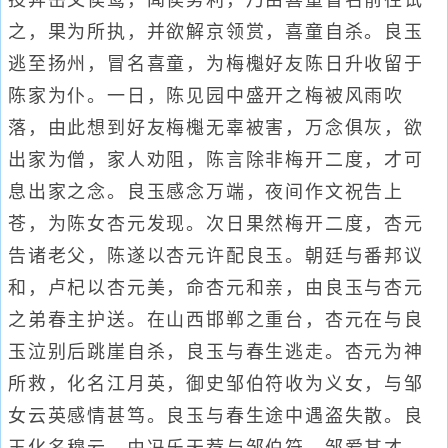
投奔岳父侯鸾，闻侯势利，乃由喜童冒名前往试
之，果为所执，并欲解京领赏，喜童自杀。良玉
逃至扬州，冒名喜童，为梅櫆好友陈日升收留于
陈家为仆。一日，陈见园中盛开之梅被风雨吹
落，由此想到好友梅櫆无辜被害，万念俱灰，欲
出家为僧，家人劝阻，陈言除非梅开二度，才可
息出家之念。良玉感念万端，夜间作文祝告上
苍，为陈女杏元发现。次日果然梅开二度，杏元
告诸老父，陈遂以杏元许配良玉。朝廷与番邦议
和，卢杞以杏元美，命杏元和亲，由良玉与杏元
之弟春主护送。在山西邯郸之重台，杏元在与良
玉泣别后跳崖自杀，良玉与春生逃走。杏元为神
所救，化名江月英，御史邹伯符收为义女，与邹
女云英感情甚笃。良玉与春生途中遇盗失散。良