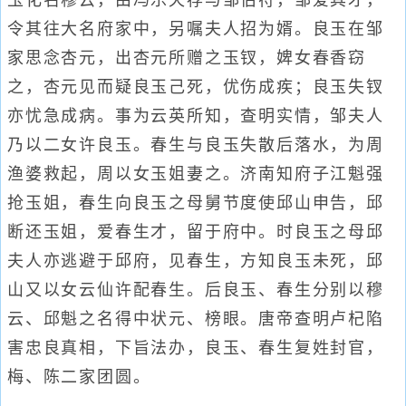
玉化名穆云，由冯乐天荐与邹伯符，邹爱其才，
令其往大名府家中，另嘱夫人招为婿。良玉在邹
家思念杏元，出杏元所赠之玉钗，婢女春香窃
之，杏元见而疑良玉己死，优伤成疾；良玉失钗
亦忧急成病。事为云英所知，查明实情，邹夫人
乃以二女许良玉。春生与良玉失散后落水，为周
渔婆救起，周以女玉姐妻之。济南知府子江魁强
抢玉姐，春生向良玉之母舅节度使邱山申告，邱
断还玉姐，爱春生才，留于府中。时良玉之母邱
夫人亦逃避于邱府，见春生，方知良玉未死，邱
山又以女云仙许配春生。后良玉、春生分别以穆
云、邱魁之名得中状元、榜眼。唐帝查明卢杞陷
害忠良真相，下旨法办，良玉、春生复姓封官，
梅、陈二家团圆。