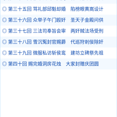
◎ 第三十五回 骂礼部邱魁却婚 陷榜眼黄嵩设计
◎ 第三十六回 众举子午门殴奸 圣天子金殿问供
◎ 第三十七回 三法司奉旨会审 两奸贼法场受刑
◎ 第三十八回 雪沉冤封官赐爵 代巡狩剎佞除奸
◎ 第三十九回 微服私访斩侯鸾 建坊立碑祭先祖
◎ 第四十回 赐完婚洞房花烛 大家封赠庆团圆