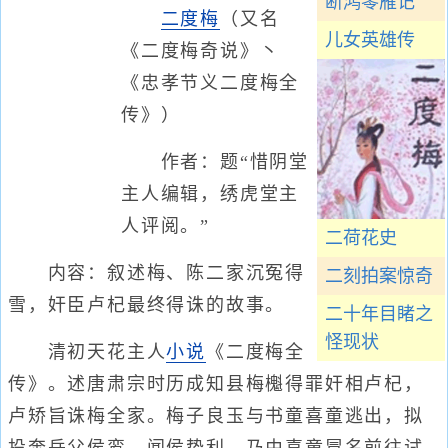
断鸿零雁记
二度梅
（又名
儿女英雄传
《二度梅奇说》丶
《忠孝节义二度梅全
传》）
作者：题“惜阴堂
主人编辑，绣虎堂主
人评阅。”
二荷花史
内容：叙述梅、陈二家沉冤得
二刻拍案惊奇
雪，奸臣卢杞最终得诛的故事。
二十年目睹之
怪现状
清初天花主人
小说
《二度梅全
传》。述唐肃宗时历成知县梅櫆得罪奸相卢杞，
卢矫旨诛梅全家。梅子良玉与书童喜童逃出，拟