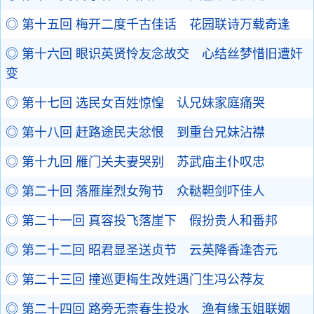
◎ 第十五回 梅开二度千古佳话 花园联诗万载奇逢
◎ 第十六回 眼识英贤怜友念故交 心结丝梦惜旧遭奸
变
◎ 第十七回 选民女百姓惊惶 认兄妹家庭痛哭
◎ 第十八回 赶路途民夫忿恨 到重台兄妹沾襟
◎ 第十九回 雁门关夫妻哭别 苏武庙主仆叹忠
◎ 第二十回 落雁崖烈女殉节 众鞑靼剑吓佳人
◎ 第二十一回 真容投飞落崖下 假扮贵人和番邦
◎ 第二十二回 昭君显圣送贞节 云英降香逢杏元
◎ 第二十三回 撞巡更梅生改姓遇门生冯公荐友
◎ 第二十四回 路旁无柰春生投水 渔有缘玉姐联姻