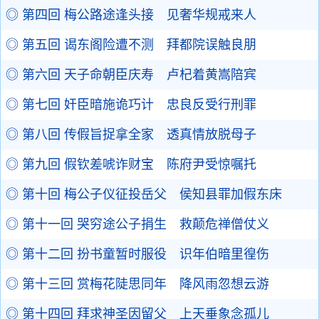
◎ 第四回 梅公路途逢头接 见奢华规戒来人
◎ 第五回 谒东阁险遭不测 拜都院误触良朋
◎ 第六回 天子命朝臣庆寿 卢杞着黄嵩陪宾
◎ 第七回 奸臣暗施诡巧计 忠良反受行刑罪
◎ 第八回 传假旨捉拿全家 透真情放脱母子
◎ 第九回 假钦差唬诈财宝 陈府尹受惊嘱托
◎ 第十回 梅公子仪征投岳父 侯知县罪加假东床
◎ 第十一回 哭穷途公子捐生 救颠危禅僧仗义
◎ 第十二回 扮书童暂时服役 识年伯暗里徨伤
◎ 第十三回 赏梅花陡思同年 降风雨忽想云游
◎ 第十四回 拜求神圣因留父 上天垂象念孤儿