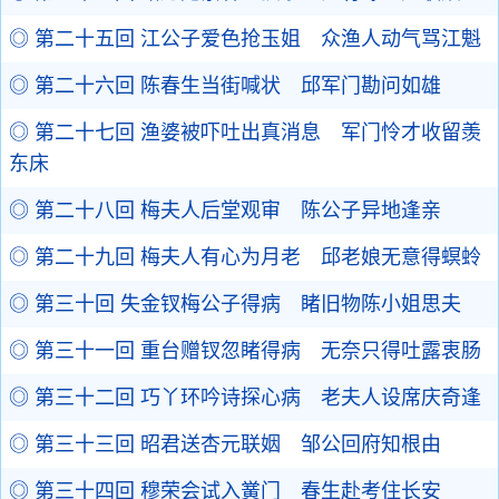
◎ 第二十五回 江公子爱色抢玉姐 众渔人动气骂江魁
◎ 第二十六回 陈春生当街喊状 邱军门勘问如雄
◎ 第二十七回 渔婆被吓吐出真消息 军门怜才收留羡
东床
◎ 第二十八回 梅夫人后堂观审 陈公子异地逢亲
◎ 第二十九回 梅夫人有心为月老 邱老娘无意得螟蛉
◎ 第三十回 失金钗梅公子得病 睹旧物陈小姐思夫
◎ 第三十一回 重台赠钗忽睹得病 无奈只得吐露衷肠
◎ 第三十二回 巧丫环吟诗探心病 老夫人设席庆奇逢
◎ 第三十三回 昭君送杏元联姻 邹公回府知根由
◎ 第三十四回 穆荣会试入黉门 春生赴考住长安