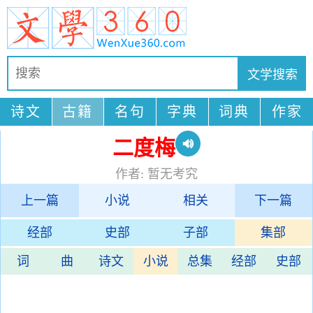
诗文
古籍
名句
字典
词典
作家
二度梅
作者: 暂无考究
上一篇
小说
相关
下一篇
经部
史部
子部
集部
词
曲
诗文
小说
总集
经部
史部