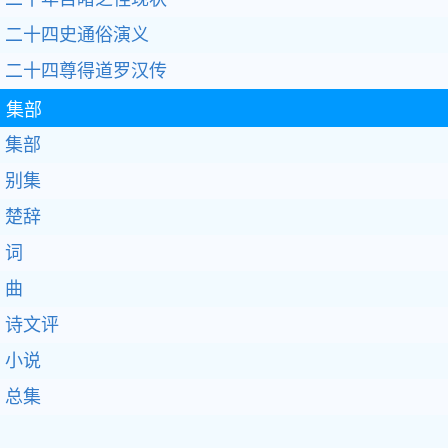
二十四史通俗演义
二十四尊得道罗汉传
集部
集部
别集
楚辞
词
曲
诗文评
小说
总集