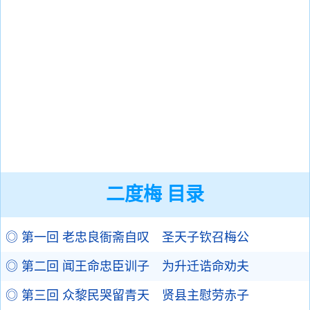
二度梅 目录
◎ 第一回 老忠良衙斋自叹 圣天子钦召梅公
◎ 第二回 闻王命忠臣训子 为升迁诰命劝夫
◎ 第三回 众黎民哭留青天 贤县主慰劳赤子