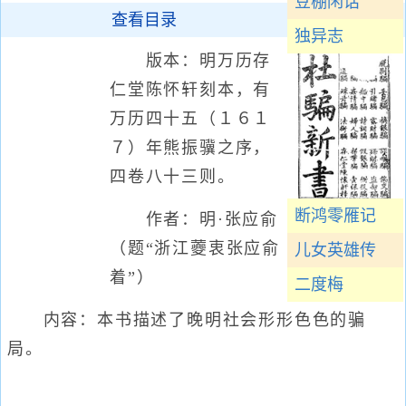
豆棚闲话
查看目录
独异志
版本：明万历存
仁堂陈怀轩刻本，有
万历四十五（１６１
７）年熊振骥之序，
四卷八十三则。
断鸿零雁记
作者：明·张应俞
（题“浙江蘷衷张应俞
儿女英雄传
着”）
二度梅
内容：本书描述了晚明社会形形色色的骗
局。