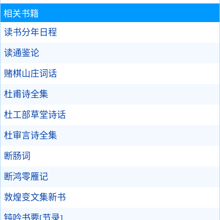
相关书籍
读书分年日程
读通鉴论
赌棋山庄词话
杜甫诗全集
杜工部草堂诗话
杜审言诗全集
断肠词
断鸿零雁记
敦煌变文集新书
钝吟书要[节录]