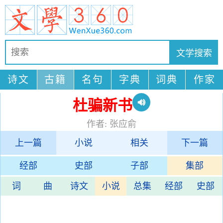
诗文
古籍
名句
字典
词典
作家
杜骗新书
作者: 张应俞
上一篇
小说
相关
下一篇
经部
史部
子部
集部
词
曲
诗文
小说
总集
经部
史部