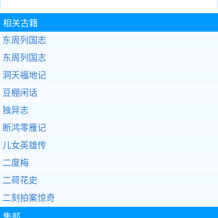
相关古籍
东周列国志
东周列国志
洞天福地记
豆棚闲话
独异志
断鸿零雁记
儿女英雄传
二度梅
二荷花史
二刻拍案惊奇
集部