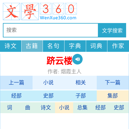
诗文
古籍
名句
字典
词典
作家
跻云楼
作者: 烟霞主人
上一篇
小说
相关
下一篇
经部
史部
子部
集部
词
曲
诗文
小说
总集
经部
史部