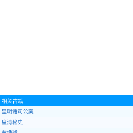
相关古籍
皇明诸司公案
皇清秘史
黄绣球