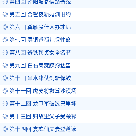
◎ 第四回 泾阳陂寄信结奇缘
◎ 第五回 合卺夜新婚溯旧约
◎ 第六回 奠雁晨佳人办才郎
◎ 第七回 寻铜锤孤儿保性命
◎ 第八回 辨铁鞭贞女全名节
◎ 第九回 白石岗焚牒拘猛兽
◎ 第十回 黑水津仗剑斩悍蛟
◎ 第十一回 虎皮将救驾沙漠场
◎ 第十二回 龙甲军破敌巴里坤
◎ 第十三回 归故里父子受荣禄
◎ 第十四回 宴群仙夫妻登蓬瀛