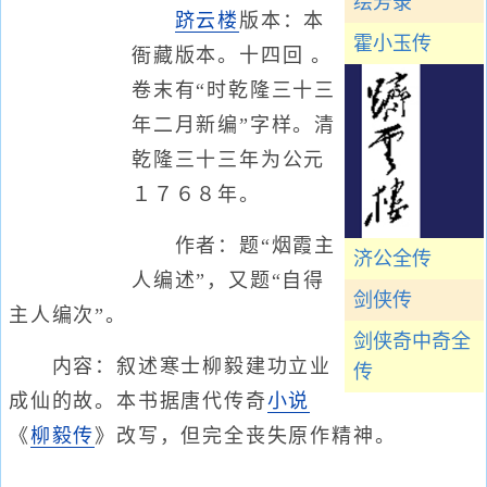
绘芳录
跻云楼
版本：本
霍小玉传
衙藏版本。十四回 。
卷末有“时乾隆三十三
年二月新编”字样。清
乾隆三十三年为公元
１７６８年。
作者：题“烟霞主
济公全传
人编述”，又题“自得
剑侠传
主人编次”。
剑侠奇中奇全
内容：叙述寒士柳毅建功立业
传
成仙的故。本书据唐代传奇
小说
《
柳毅传
》改写，但完全丧失原作精神。