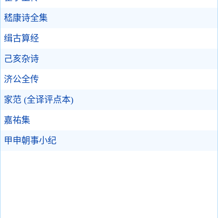
嵇康诗全集
缉古算经
己亥杂诗
济公全传
家范 (全译评点本)
嘉祐集
甲申朝事小纪