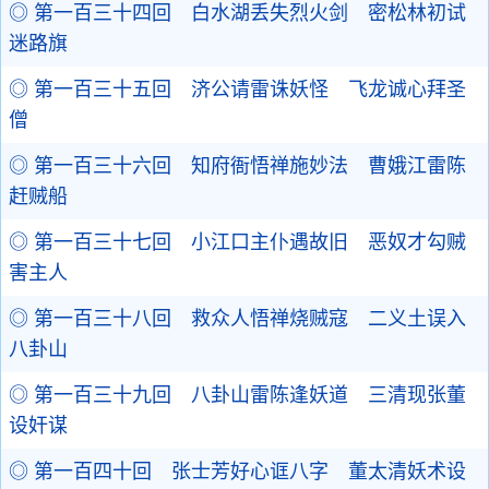
◎ 第一百三十四回 白水湖丢失烈火剑 密松林初试
迷路旗
◎ 第一百三十五回 济公请雷诛妖怪 飞龙诚心拜圣
僧
◎ 第一百三十六回 知府衙悟禅施妙法 曹娥江雷陈
赶贼船
◎ 第一百三十七回 小江口主仆遇故旧 恶奴才勾贼
害主人
◎ 第一百三十八回 救众人悟禅烧贼寇 二义土误入
八卦山
◎ 第一百三十九回 八卦山雷陈逢妖道 三清现张董
设奸谋
◎ 第一百四十回 张士芳好心诓八字 董太清妖术设