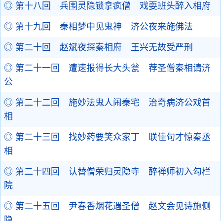
◎ 第十八回 兵围灵隐锁拿疯僧 戏耍班头醉入相府
◎ 第十九回 秦相梦中见鬼神 济公夜来施佛法
◎ 第二十回 赵斌夜探秦相府 王兴无故受严刑
◎ 第二十一回 遭速报得长大头瓮 荐圣僧秦相请济
公
◎ 第二十二回 施妙法鬼人闹秦宅 治奇病济公戏首
相
◎ 第二十三回 找妙药要笑众家丁 联佳句才惊秦丞
相
◎ 第二十四回 认替僧荣归灵隐寺 醉禅师初入勾栏
院
◎ 第二十五回 尹春香烟花遇圣僧 赵文会见诗施侧
隐