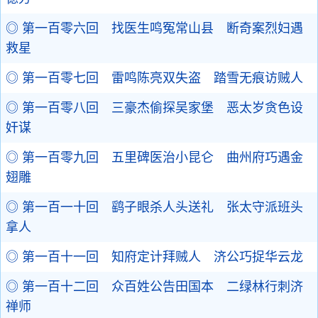
◎ 第一百零六回 找医生鸣冤常山县 断奇案烈妇遇
救星
◎ 第一百零七回 雷鸣陈亮双失盗 踏雪无痕访贼人
◎ 第一百零八回 三豪杰偷探吴家堡 恶太岁贪色设
奸谋
◎ 第一百零九回 五里碑医治小昆仑 曲州府巧遇金
翅雕
◎ 第一百一十回 鹞子眼杀人头送礼 张太守派班头
拿人
◎ 第一百十一回 知府定计拜贼人 济公巧捉华云龙
◎ 第一百十二回 众百姓公告田国本 二绿林行刺济
禅师