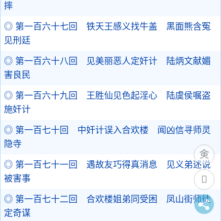
摔
◎ 第一百六十七回 铁天王感义找牛盖 黑面熊含冤
见刑廷
◎ 第一百六十八回 见美丽恶人定奸计 陆炳文献媚
害良民
◎ 第一百六十九回 王胜仙见色起淫心 陆虞侯嘱盗
施奸计
◎ 第一百七十回 中奸计误入合欢楼 闻凶信寻师灵
隐寺
◎ 第一百七十一回 遇故友巧得真消息 见义弟述说
被害事
◎ 第一百七十二回 合欢楼姐弟同受困 凤山街师徒
定奇谋