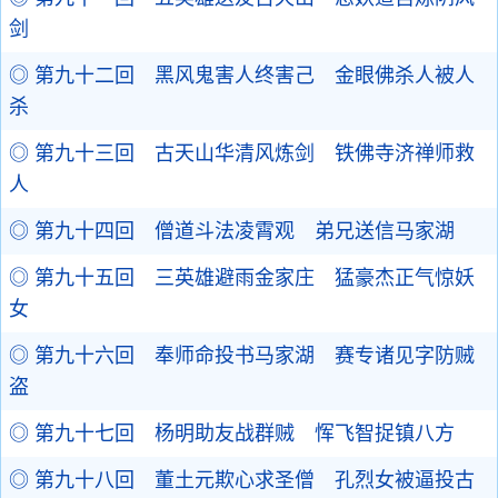
剑
◎ 第九十二回 黑风鬼害人终害己 金眼佛杀人被人
杀
◎ 第九十三回 古天山华清风炼剑 铁佛寺济禅师救
人
◎ 第九十四回 僧道斗法凌霄观 弟兄送信马家湖
◎ 第九十五回 三英雄避雨金家庄 猛豪杰正气惊妖
女
◎ 第九十六回 奉师命投书马家湖 赛专诸见字防贼
盗
◎ 第九十七回 杨明助友战群贼 恽飞智捉镇八方
◎ 第九十八回 董土元欺心求圣僧 孔烈女被逼投古