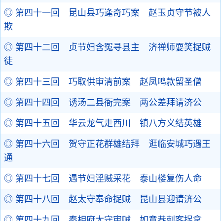
◎ 第四十一回 昆山县巧逢奇巧案 赵玉贞守节被人
欺
◎ 第四十二回 贞节妇含冤寻县主 济禅师耍笑捉贼
徒
◎ 第四十三回 巧取供审清前案 赵凤鸣款留圣僧
◎ 第四十四回 诱汤二县衙完案 两公差拜请济公
◎ 第四十五回 华云龙气走西川 镇八方义结英雄
◎ 第四十六回 贺守正花群雄结拜 逛临安城巧遇王
通
◎ 第四十七回 遇节妇淫贼采花 泰山楼复伤人命
◎ 第四十八回 赵太守奉命捉贼 昆山县迎请济公
◎ 第四十九回 秦相府太守审贼 如意巷刺客捉拿