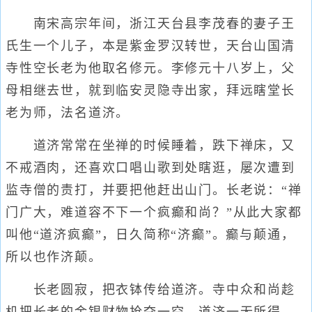
南宋高宗年间，浙江天台县李茂春的妻子王
氏生一个儿子，本是紫金罗汉转世，天台山国清
寺性空长老为他取名修元。李修元十八岁上，父
母相继去世，就到临安灵隐寺出家，拜远瞎堂长
老为师，法名道济。
道济常常在坐禅的时候睡着，跌下禅床，又
不戒酒肉，还喜欢口唱山歌到处瞎逛，屡次遭到
监寺僧的责打，并要把他赶出山门。长老说：“禅
门广大，难道容不下一个疯癫和尚？”从此大家都
叫他“道济疯癫”，日久简称“济癫”。癫与颠通，
所以也作济颠。
长老圆寂，把衣钵传给道济。寺中众和尚趁