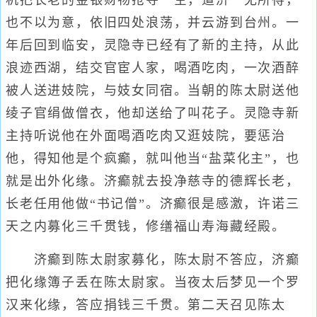
机把长老的金银财物抢夺一空，道济一无所得，
也不以为意，依旧四处浪荡，并云游到台州。一
年后回到临安，灵隐寺已经有了新的主持，从此
浪迹西湖，结交官宦人家，喝酒吃肉，一次酒醉
被人送进妓院，与妓女同宿。当朝的陈太尉送他
绫子官绢做僧衣，他却送给了叫花子。灵隐寺新
主持听说他在外面喝酒吃肉又逛妓院，要惩治
他，得知他是个疯癫，就叫他当“盐菜化主”，也
就是出外化缘。济癫就去投净慈寺的德辉长老，
长老任用他做“书记僧”。济癫很是感激，许诺三
天之内募化三千贯钱，修缮福山寿海藏经殿。
济癫到陈太尉家募化，陈太尉不答应，济癫
把化缘簿子丢在陈太尉家。当夜太后梦见一个罗
汉来化缘，答应捐钱三千贯。第二天召见陈太