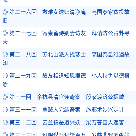
◎ 第二十六回 救难女送归清净庵 高国泰家贫投故
旧
◎ 第二十七回 寄柬留诗别妻访友 拜请济公占卦寻
夫
◎ 第二十八回 苏北山派人找寒士 高国泰急难遇故
知
◎ 第二十九回 故友相逢知恩报德 小人挟仇以德报
怨
◎ 第三十回 余杭县清官逢奇案 段家渡济公捉贼
◎ 第三十一回 拿贼人完结奇案 施邪术妙兴定计
◎ 第三十二回 云兰镇恶道兴妖 梁万苍善人遇害
◎ 第三十三回 设阴谋恶化梁百万 发慈悲戏耍张妙