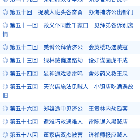
◎ 第五十回 捉贼人班头各奋勇 办海捕济公出都门
◎ 第五十一回 救义仆同赴千家口 见拜弟各诉别离
情
◎ 第五十二回 美髯公拜请济公 会英楼巧遇贼寇
◎ 第五十三回 绿林贼偏遇路劫 设奸谋画虎不成
◎ 第五十四回 显神通戏要雷鸣 舍妙药义救王忠
◎ 第五十五回 天兴店施法见贼人 小镇店吃酒遇故
旧
◎ 第五十六回 郑雄途中见济公 王贵林内劫孤客
◎ 第五十七回 避难巧救遇难人 雷陈误入黑贼店
◎ 第五十八回 董家店双杰被害 济禅师报应贼人