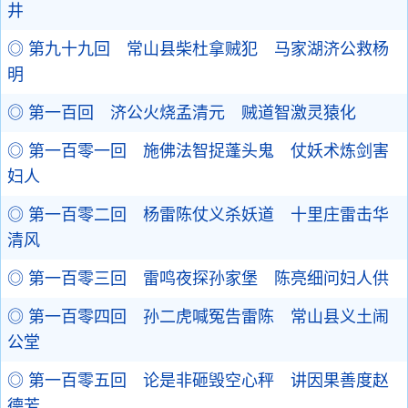
井
◎ 第九十九回 常山县柴杜拿贼犯 马家湖济公救杨
明
◎ 第一百回 济公火烧孟清元 贼道智激灵猿化
◎ 第一百零一回 施佛法智捉蓬头鬼 仗妖术炼剑害
妇人
◎ 第一百零二回 杨雷陈仗义杀妖道 十里庄雷击华
清风
◎ 第一百零三回 雷鸣夜探孙家堡 陈亮细问妇人供
◎ 第一百零四回 孙二虎喊冤告雷陈 常山县义土闹
公堂
◎ 第一百零五回 论是非砸毁空心秤 讲因果善度赵
德芳