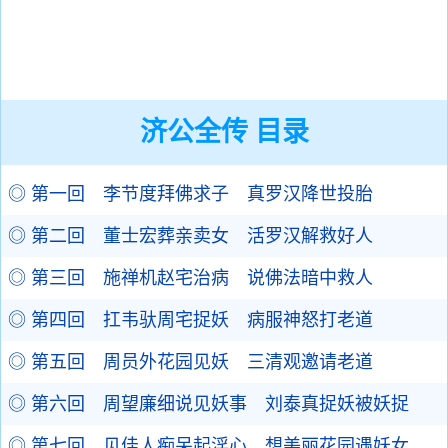
济公全传 目录
◎ 第一回 李节度拜佛求子 真罗汉降世投胎
◎ 第二回 董士宏葬亲卖女 活罗汉解救好人
◎ 第三回 施禅机赵宅治病 说佛法暗中救人
◎ 第四回 扛韦驮周宅捉妖 病服神怒打老道
◎ 第五回 周员外花园见妖 三清观邀请老道
◎ 第六回 周望廉细说见妖事 刘泰真捉妖被妖捉
◎ 第七回 见佳人痴呆起淫心 想美丽花园遇妖女