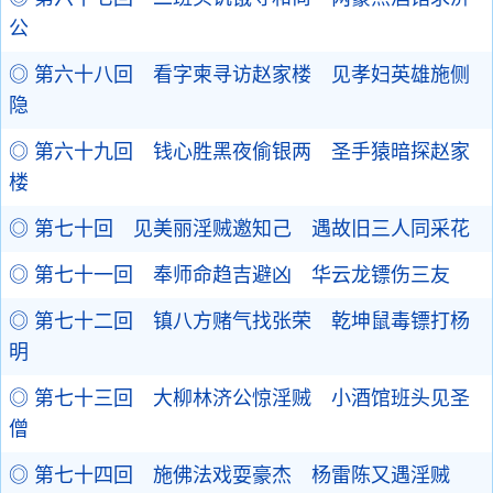
公
◎ 第六十八回 看字柬寻访赵家楼 见孝妇英雄施侧
隐
◎ 第六十九回 钱心胜黑夜偷银两 圣手猿暗探赵家
楼
◎ 第七十回 见美丽淫贼邀知己 遇故旧三人同采花
◎ 第七十一回 奉师命趋吉避凶 华云龙镖伤三友
◎ 第七十二回 镇八方赌气找张荣 乾坤鼠毒镖打杨
明
◎ 第七十三回 大柳林济公惊淫贼 小酒馆班头见圣
僧
◎ 第七十四回 施佛法戏耍豪杰 杨雷陈又遇淫贼