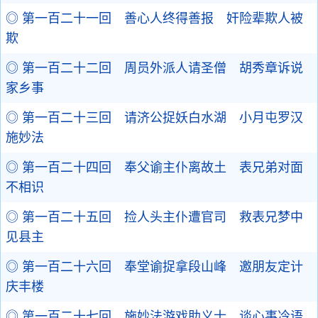
◎ 第一百二十一回 善心人终得善报 奸险辈欺人被
欺
◎ 第一百二十二回 周员外派人请圣僧 胡秀章诉说
家乡事
◎ 第一百二十三回 请济公捉妖白水湖 小月屯罗汉
施妙法
◎ 第一百二十四回 奉父谕主仆离故土 表兄弟对面
不相识
◎ 第一百二十五回 捡人头主仆遭官司 救表兄梦中
见县主
◎ 第一百二十六回 奉堂谕捉拿段山峰 邀朋友定计
庆丰楼
◎ 第一百二十七回 施妙法游戏助义士 谈心事冷语