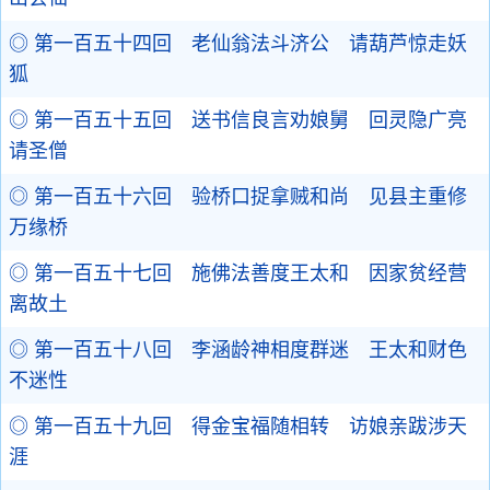
◎ 第一百五十四回 老仙翁法斗济公 请葫芦惊走妖
狐
◎ 第一百五十五回 送书信良言劝娘舅 回灵隐广亮
请圣僧
◎ 第一百五十六回 验桥口捉拿贼和尚 见县主重修
万缘桥
◎ 第一百五十七回 施佛法善度王太和 因家贫经营
离故土
◎ 第一百五十八回 李涵龄神相度群迷 王太和财色
不迷性
◎ 第一百五十九回 得金宝福随相转 访娘亲跋涉天
涯