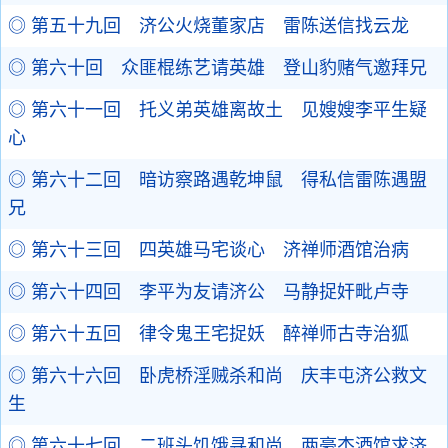
◎ 第五十九回 济公火烧董家店 雷陈送信找云龙
◎ 第六十回 众匪棍练艺请英雄 登山豹赌气邀拜兄
◎ 第六十一回 托义弟英雄离故土 见嫂嫂李平生疑
心
◎ 第六十二回 暗访察路遇乾坤鼠 得私信雷陈遇盟
兄
◎ 第六十三回 四英雄马宅谈心 济禅师酒馆治病
◎ 第六十四回 李平为友请济公 马静捉奸毗卢寺
◎ 第六十五回 律令鬼王宅捉妖 醉禅师古寺治狐
◎ 第六十六回 卧虎桥淫贼杀和尚 庆丰屯济公救文
生
◎ 第六十七回 二班头饥饿寻和尚 两豪杰酒馆求济