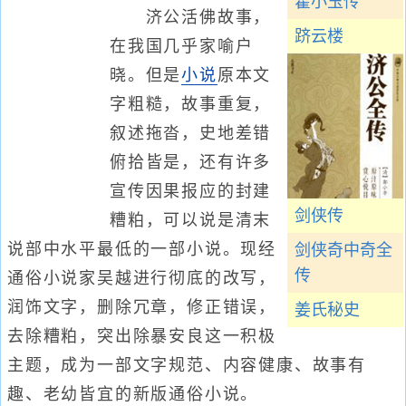
霍小玉传
济公活佛故事，
跻云楼
在我国几乎家喻户
晓。但是
小说
原本文
字粗糙，故事重复，
叙述拖沓，史地差错
俯拾皆是，还有许多
宣传因果报应的封建
剑侠传
糟粕，可以说是清末
说部中水平最低的一部小说。现经
剑侠奇中奇全
传
通俗小说家吴越进行彻底的改写，
润饰文字，删除冗章，修正错误，
姜氏秘史
去除糟粕，突出除暴安良这一积极
主题，成为一部文字规范、内容健康、故事有
趣、老幼皆宜的新版通俗小说。