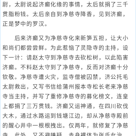
尉，太尉说起济癫化缘的事情，太后就捐了三千
贯脂粉钱。太后亲自到净慈寺降香，见到济癫，
正是梦中的罗汉。
后来济癫又为净慈寺化来新笋五担，让大小
和尚们都尝尝鲜。为此惹恼了灵隐寺的主持，设
下一计：请赵太守到净慈寺去砍松树，以此陷害
济癫。不料赵太守到了净慈寺，反而对济癫十分
钦敬。净慈寺遭火灾，监寺僧被囚禁，济公托毛
太尉救出，又写书信给蒲州报本寺松长老来净慈
寺当主持，并写了重修净慈寺的募化榜文，连皇
上都捐了三万贯钱。济癫又运神通，在四川砍伐
大木，通过水路运到钱塘江边，却从净慈寺殿前
的醒心井中一根根拽出。仅两年，就修复了净慈
寺。此外，又不避嫌疑，赤身裸体为张氏女治