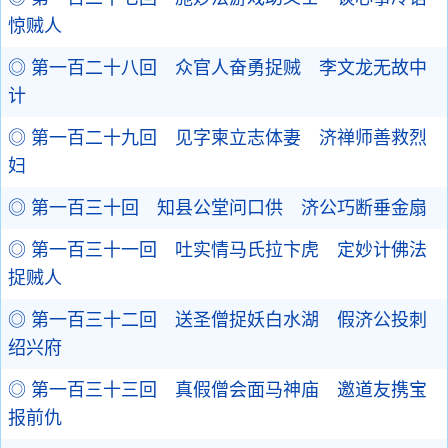
惊贼人
◎ 第一百二十八回 众官人奋勇捉贼 李文龙无故中
计
◎ 第一百二十九回 见字柬立志体妻 济禅师善救烈
妇
◎ 第一百三十回 知县公堂问口供 济公巧断垂金扇
◎ 第一百三十一回 吐实情马氏拉卞虎 定妙计佛法
捉贼人
◎ 第一百三十二回 送圣僧捉妖白水湖 假济公投刺
绍兴府
◎ 第一百三十三回 真假僧会面马神庙 邀道友携宝
报前仇