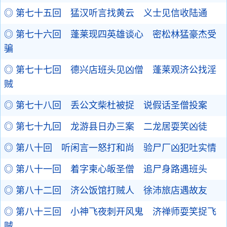
◎ 第七十五回 猛汉听言找黄云 义士见信收陆通
◎ 第七十六回 蓬莱现四英雄谈心 密松林猛豪杰受
骗
◎ 第七十七回 德兴店班头见凶僧 蓬莱观济公找淫
贼
◎ 第七十八回 丢公文柴杜被捉 说假话圣僧投案
◎ 第七十九回 龙游县日办三案 二龙居耍笑凶徒
◎ 第八十回 听闲言一怒打和尚 验尸厂凶犯吐实情
◎ 第八十一回 着字柬心皈圣僧 追尸身路遇班头
◎ 第八十二回 济公饭馆打贼人 徐沛旅店遇故友
◎ 第八十三回 小神飞夜刺开风鬼 济禅师耍笑捉飞
贼