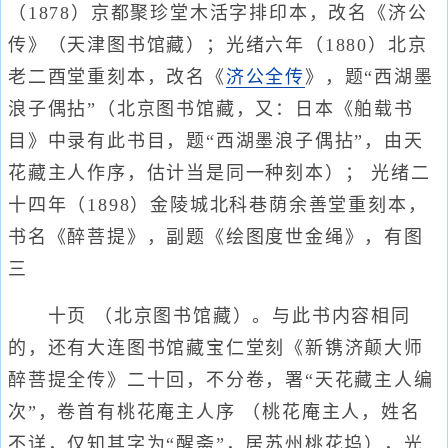
（1878）京都聚珍堂木活字排印本，改名《济公
传》（天津图书馆藏）；光绪六年（1880）北京
老二酉堂重刻本，改名《
济公全传
》，题“西湖墨
浪子偶拈”（北京图书馆藏，又：日本《舶载书
目》中录有此书目，题“西湖墨浪子偶拈”，由天
花藏主人作序，估计当是同一种刻本）； 光绪二
十四年（1898）金陵城北科巷荫余善堂重刻本，
书名《醉菩提》，副题《绘图度世金绳》，有图
三
十页 （北京图书馆藏）。与此书内容相同
的，还有大连图书馆藏宝仁堂刻《新镌济颠大师
醉菩提全传》二十回，不分卷，署“天花藏主人编
次”，卷首有桃花庵主人序 （桃花庵主人，姓名
不详，仅知其字为“醒斋”，居苏州桃花坞），光