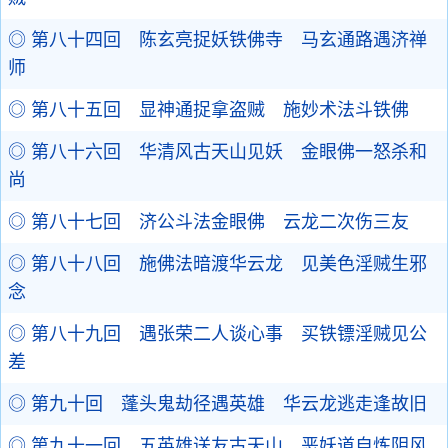
◎ 第八十四回 陈玄亮捉妖铁佛寺 马玄通路遇济禅
师
◎ 第八十五回 显神通捉拿盗贼 施妙术法斗铁佛
◎ 第八十六回 华清风古天山见妖 金眼佛一怒杀和
尚
◎ 第八十七回 济公斗法金眼佛 云龙二次伤三友
◎ 第八十八回 施佛法暗渡华云龙 见美色淫贼生邪
念
◎ 第八十九回 遇张荣二人谈心事 买铁镖淫贼见公
差
◎ 第九十回 蓬头鬼劫径遇英雄 华云龙逃走逢故旧
◎ 第九十一回 五英雄送友古天山 恶妖道自炼阴风