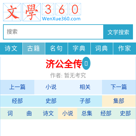
诗文
古籍
名句
字典
词典
作家
济公全传
作者: 暂无考究
上一篇
小说
相关
下一篇
经部
史部
子部
集部
词
曲
诗文
小说
总集
经部
史部