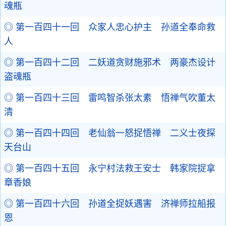
魂瓶
◎ 第一百四十一回 众家人忠心护主 孙道全奉命救
人
◎ 第一百四十二回 二妖道贪财施邪术 两豪杰设计
盗魂瓶
◎ 第一百四十三回 雷鸣智杀张太素 悟禅气吹董太
清
◎ 第一百四十四回 老仙翁一怒捉悟禅 二义士夜探
天台山
◎ 第一百四十五回 永宁村法救王安士 韩家院捉拿
章香娘
◎ 第一百四十六回 孙道全捉妖遇害 济禅师拉船报
恩