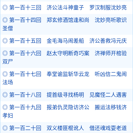
◎ 第一百十三回 济公法斗神童子 罗汉制服沈妙亮
◎ 第一百十四回 郑玄修酒馆逢和尚 沈妙亮听歌识
圣僧
◎ 第一百十五回 金毛海马闹差船 济公善救冯元庆
◎ 第一百十六回 赵太守明断奇巧案 济禅师开棺验
双尸
◎ 第一百十七回 奉堂谕监斩华云龙 听凶信二鬼闹
法场
◎ 第一百十八回 提首级寻找杨明 见魔怪二人遇害
◎ 第一百十九回 报弟仇灵隐访济公 搬运法移钱济
孝妇
◎ 第一百二十回 双义楼匪棍讹人 借还魂戏耍老道