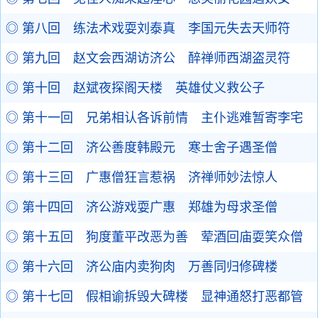
◎ 第八回 练法术戏耍刘泰真 李国元失去天师符
◎ 第九回 赵文会西湖访济公 醉禅师西湖盗灵符
◎ 第十回 赵斌夜探阁天楼 英雄仗义救公子
◎ 第十一回 兄弟相认各诉前情 主仆逃难暂寄李宅
◎ 第十二回 济公善度韩殿元 寒士舍子遇圣僧
◎ 第十三回 广惠僧狂言惹祸 济禅师妙法惊人
◎ 第十四回 济公游戏耍广惠 郑雄为母求圣僧
◎ 第十五回 狗度董平改恶为善 荤酒回庙耍笑众僧
◎ 第十六回 济公庙内卖狗肉 万善同归修碑楼
◎ 第十七回 假相谕拆毁大碑楼 显神通怒打恶都管