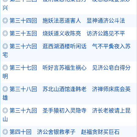
兴
◎ 第三十四回 施妖法恶道害人 显神通济公斗法
◎ 第三十五回 烧妖道义收陈亮 访济公路见不平
◎ 第三十六回 逛西湖酒楼听闲话 气不平夤夜入苏
宅
◎ 第三十七回 听好言苏福生祸心 见济公皂白得分
明
◎ 第三十八回 苏北山酒馆逢韩老 济禅师床底会英
雄
◎ 第三十九回 圣手猿初入灵隐寺 济长老被请上昆
山
◎ 第四十回 济公舍银救孝子 赵福贪财买巨石