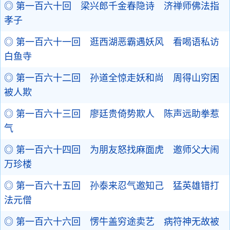
◎ 第一百六十回 梁兴郎千金春隐诗 济禅师佛法指
孝子
◎ 第一百六十一回 逛西湖恶霸遇妖风 看喝语私访
白鱼寺
◎ 第一百六十二回 孙道全惊走妖和尚 周得山穷困
被人欺
◎ 第一百六十三回 廖廷贵倚势欺人 陈声远助拳惹
气
◎ 第一百六十四回 为朋友怒找麻面虎 邀师父大闹
万珍楼
◎ 第一百六十五回 孙泰来忍气邀知己 猛英雄错打
法元僧
◎ 第一百六十六回 愣牛盖穷途卖艺 病符神无故被